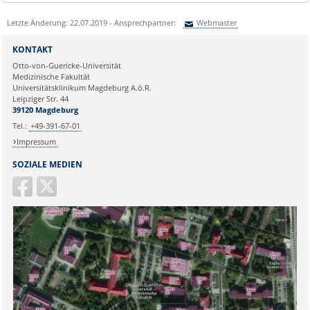
Letzte Änderung: 22.07.2019 - Ansprechpartner:
Webmaster
Sie können eine Nachricht versenden an:
Webmaster
KONTAKT
Ihre E-Mailadresse:
Otto-von-Guericke-Universität
Medizinische Fakultät
Universitätsklinikum Magdeburg A.ö.R.
Ihr Anliegen:
Leipziger Str. 44
39120 Magdeburg
Tel.:
+49-391-67-01
Impressum
SOZIALE MEDIEN