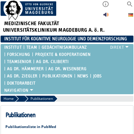
MEDIZINISCHE FAKULTÄT
UNIVERSITÄTSKLINIKUM MAGDEBURG A. ö. R.
INSTITUT FÜR KOGNITIVE NEUROLOGIE UND DEMENZFORSCHUNG
INSTITUT
TEAM
GEDÄCHTNISAMBULANZ
FORSCHUNG
PROJEKTE & KOOPERATIONEN
TEAMSENIOR
AG DR. CILIBERTI
AG DR. HÄMMERER
AG DR. WESENBERG
AG DR. ZIEGLER
PUBLIKATIONEN
NEWS
JOBS
DOKTORARBEIT
Home
Dr. Gabriel Ziegler
Publikationen
Publikationen
Publikationsliste in PubMed