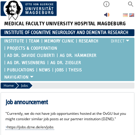
MEDICAL FACULTY
UNIVERSITY HOSPITAL MAGDEBURG
INSTITUTE OF COGNITIVE NEUROLOGY AND DEMENTIA RESEARCH
INSTITUTE
TEAM
MEMORY CLINIC
RESEARCH
PROJECTS & COOPERATION
AD DR. DAVIDE CILIBERTI
AG DR. HÄMMERER
AG DR. WESENBERG
AG DR. ZIEGLER
PUBLICATIONS
NEWS
JOBS
THESIS
Home
Jobs
Job announcement
"Currently, we do not have job opportunities hosted at the OvGU but you
might consider similar job posts at our partner institution (DZNE)."
https://jobs.dzne.de/en/jobs