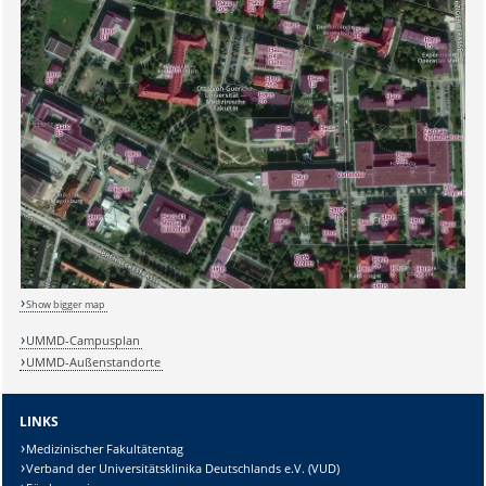
Sicherheitsabfrage:
Show bigger map
Lösung:
UMMD-Campusplan
UMMD-Außenstandorte
LINKS
Medizinischer Fakultätentag
Verband der Universitätsklinika Deutschlands e.V. (VUD)