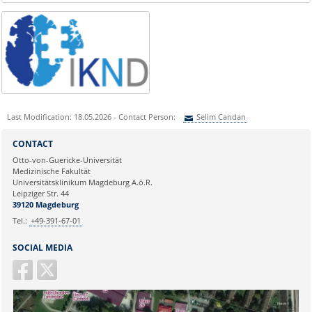
Last Modification: 18.05.2026 - Contact Person:
Selim Candan
Sie können eine Nachricht versenden an:
Selim Candan
CONTACT
Ihre E-Mailadresse:
Otto-von-Guericke-Universität
Medizinische Fakultät
Universitätsklinikum Magdeburg A.ö.R.
Ihr Anliegen:
Leipziger Str. 44
39120 Magdeburg
Tel.:
+49-391-67-01
SOCIAL MEDIA