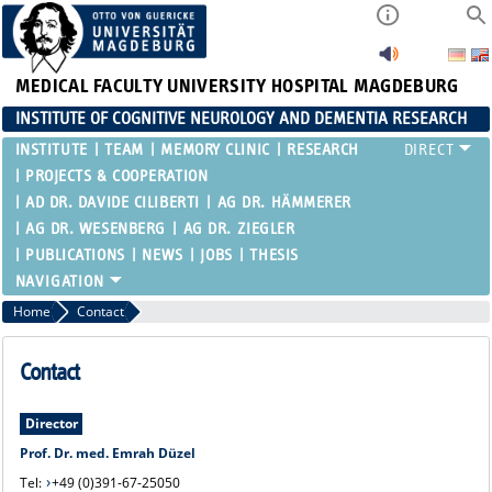
MEDICAL FACULTY
UNIVERSITY HOSPITAL MAGDEBURG
INSTITUTE OF COGNITIVE NEUROLOGY AND DEMENTIA RESEARCH
INSTITUTE
TEAM
MEMORY CLINIC
RESEARCH
PROJECTS & COOPERATION
AD DR. DAVIDE CILIBERTI
AG DR. HÄMMERER
AG DR. WESENBERG
AG DR. ZIEGLER
PUBLICATIONS
NEWS
JOBS
THESIS
Home
Contact
Contact
Director
Prof. Dr. med. Emrah Düzel
Tel:
+49 (0)391-67-25050