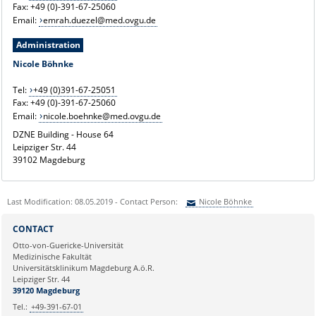
Fax: +49 (0)-391-67-25060
Email:
emrah.duezel@med.ovgu.de
Administration
Nicole Böhnke
Tel:
+49 (0)391-67-25051
Fax: +49 (0)-391-67-25060
Email:
nicole.boehnke@med.ovgu.de
DZNE Building - House 64
Leipziger Str. 44
39102 Magdeburg
Last Modification: 08.05.2019 - Contact Person:
Nicole Böhnke
Sie können eine Nachricht versenden an:
Nicole Böhnke
CONTACT
Ihre E-Mailadresse:
Otto-von-Guericke-Universität
Medizinische Fakultät
Universitätsklinikum Magdeburg A.ö.R.
Ihr Anliegen:
Leipziger Str. 44
39120 Magdeburg
Tel.:
+49-391-67-01