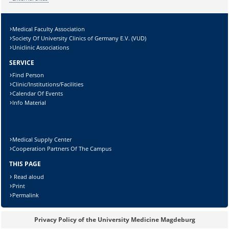
Medical Faculty Association
Society Of University Clinics of Germany E.V. (VUD)
Uniclinic Associations
SERVICE
Find Person
Clinic/Institutions/Facilities
Calendar Of Events
Info Material
Medical Supply Center
Cooperation Partners Of The Campus
THIS PAGE
Read aloud
Print
Permalink
Privacy Policy of the University Medicine Magdeburg