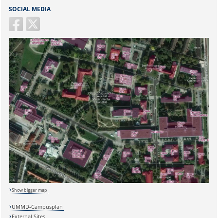
SOCIAL MEDIA
Sicherheitsabfrage:
Lösung:
Show bigger map
UMMD-Campusplan
External Sites