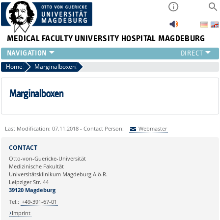
MEDICAL FACULTY
UNIVERSITY HOSPITAL MAGDEBURG
INSTITUTE
Home
Marginalboxen
CLINIC
CENTRAL FACILITIES
Marginalboxen
RESEARCH
PRESS
INTERNATIONAL
Last Modification: 07.11.2018 - Contact Person:
Webmaster
INTRANET
Sie können eine Nachricht versenden an:
Webmaster
CONTACT
ABOUT US
Ihre E-Mailadresse:
Otto-von-Guericke-Universität
Medizinische Fakultät
Universitätsklinikum Magdeburg A.ö.R.
Ihr Anliegen:
Leipziger Str. 44
39120 Magdeburg
Tel.:
+49-391-67-01
Imprint