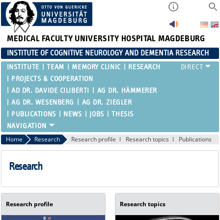
MEDICAL FACULTY
UNIVERSITY HOSPITAL MAGDEBURG
INSTITUTE OF COGNITIVE NEUROLOGY AND DEMENTIA RESEARCH
INSTITUTE
TEAM
MEMORY CLINIC
RESEARCH
PROJECTS & COOPERATION
AD DR. DAVIDE CILIBERTI
AG DR. HÄMMERER
AG DR. WESENBERG
AG DR. ZIEGLER
PUBLICATIONS
NEWS
JOBS
THESIS
Home
Research
Research profile
Research topics
Publications
Research
Research profile
Research topics