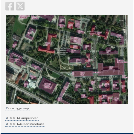
Show bigger map
Sicherheitsabfrage:
UMMD-Campusplan
UMMD-Außenstandorte