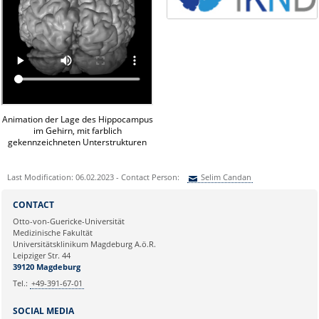
Animation der Lage des Hippocampus
im Gehirn, mit farblich
gekennzeichneten Unterstrukturen
Last Modification: 06.02.2023 - Contact Person:
Selim Candan
Sie können eine Nachricht versenden an:
Selim Candan
CONTACT
Ihre E-Mailadresse:
Otto-von-Guericke-Universität
Medizinische Fakultät
Universitätsklinikum Magdeburg A.ö.R.
Ihr Anliegen:
Leipziger Str. 44
39120 Magdeburg
Tel.:
+49-391-67-01
SOCIAL MEDIA