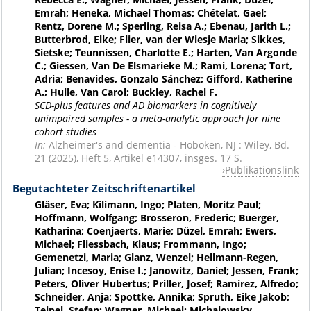
Emrah; Heneka, Michael Thomas; Chételat, Gael;
Rentz, Dorene M.; Sperling, Reisa A.; Ebenau, Jarith L.;
Butterbrod, Elke; Flier, van der Wiesje Maria; Sikkes,
Sietske; Teunnissen, Charlotte E.; Harten, Van Argonde
C.; Giessen, Van De Elsmarieke M.; Rami, Lorena; Tort,
Adria; Benavides, Gonzalo Sánchez; Gifford, Katherine
A.; Hulle, Van Carol; Buckley, Rachel F.
SCD-plus features and AD biomarkers in cognitively
unimpaired samples - a meta-analytic approach for nine
cohort studies
In:
Alzheimer's and dementia - Hoboken, NJ : Wiley, Bd.
21 (2025), Heft 5, Artikel e14307, insges. 17 S.
Publikationslink
Begutachteter Zeitschriftenartikel
Gläser, Eva; Kilimann, Ingo; Platen, Moritz Paul;
Hoffmann, Wolfgang; Brosseron, Frederic; Buerger,
Katharina; Coenjaerts, Marie; Düzel, Emrah; Ewers,
Michael; Fliessbach, Klaus; Frommann, Ingo;
Gemenetzi, Maria; Glanz, Wenzel; Hellmann-Regen,
Julian; Incesoy, Enise I.; Janowitz, Daniel; Jessen, Frank;
Peters, Oliver Hubertus; Priller, Josef; Ramírez, Alfredo;
Schneider, Anja; Spottke, Annika; Spruth, Eike Jakob;
Teipel, Stefan; Wagner, Michael; Michalowsky,