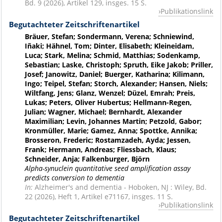
Bd. 9 (2026), Artikel 129, insges. 15 S.
Publikationslink
Begutachteter Zeitschriftenartikel
Bräuer, Stefan; Sondermann, Verena; Schniewind,
Iñaki; Hähnel, Tom; Dinter, Elisabeth; Kleineidam,
Luca; Stark, Melina; Schmid, Matthias; Sodenkamp,
Sebastian; Laske, Christoph; Spruth, Eike Jakob; Priller,
Josef; Janowitz, Daniel; Buerger, Katharina; Kilimann,
Ingo; Teipel, Stefan; Storch, Alexander; Hansen, Niels;
Wiltfang, Jens; Glanz, Wenzel; Düzel, Emrah; Preis,
Lukas; Peters, Oliver Hubertus; Hellmann-Regen,
Julian; Wagner, Michael; Bernhardt, Alexander
Maximilian; Levin, Johannes Martin; Petzold, Gabor;
Kronmüller, Marie; Gamez, Anna; Spottke, Annika;
Brosseron, Frederic; Rostamzadeh, Ayda; Jessen,
Frank; Hermann, Andreas; Fliessbach, Klaus;
Schneider, Anja; Falkenburger, Björn
Alpha-synuclein quantitative seed amplification assay
predicts conversion to dementia
In:
Alzheimer's and dementia - Hoboken, NJ : Wiley, Bd.
22 (2026), Heft 1, Artikel e71167, insges. 11 S.
Publikationslink
Begutachteter Zeitschriftenartikel