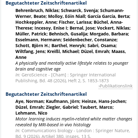
Begutachteter Zeitschriftenartikel
Behrenbruch, Niklas; Schwarck, Svenja; Schumann-
Werner, Beate; Molloy, Eóin Niall; García García, Berta;
Hochkeppler, Anne; Fischer, Larissa; Büchel, Anna-
Therese; Incesoy, Enise I; Bernal, Jose; Vockert, Niklas;
Müller, Patrick; Behnisch, Gusalija; Morgado, Barbara;
Esselmann, Hermann; Seidenbecher, Constanze;
Schott, Björn H.; Barthel, Henryk; Sabri, Osama;
Wiltfang, Jens; Kreißl, Michael; Düzel, Emrah; Maass,
Anne
A physically and mentally active lifestyle relates to younger
brain and cognitive age
In:
GeroScience - [Cham] : Springer International
Publishing, Bd. 48 (2026), Heft 2, S. 1853-1873
Publikationslink
Begutachteter Zeitschriftenartikel
Aye, Norman; Kaufmann, Jörn; Heinze, Hans-Jochen;
Düzel, Emrah; Ziegler, Gabriel; Taubert, Marco;
Lehmann, Nico
Motor learning induces myelin-related white matter changes
revealed by MRI-based in vivo histology
In:
Communications biology - London : Springer Nature,
Bd. 9 (2026), Artikel 380, insges. 13 S.