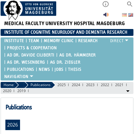
MEDICAL FACULTY
UNIVERSITY HOSPITAL MAGDEBURG
INSTITUTE OF COGNITIVE NEUROLOGY AND DEMENTIA RESEARCH
INSTITUTE
TEAM
MEMORY CLINIC
RESEARCH
PROJECTS & COOPERATION
AD DR. DAVIDE CILIBERTI
AG DR. HÄMMERER
AG DR. WESENBERG
AG DR. ZIEGLER
PUBLICATIONS
NEWS
JOBS
THESIS
Home
Research
Publications
2025
2024
2023
2022
2021
2020
2019
Publications
2026