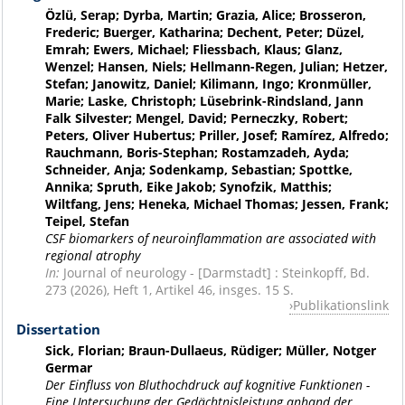
Özlü, Serap; Dyrba, Martin; Grazia, Alice; Brosseron,
Frederic; Buerger, Katharina; Dechent, Peter; Düzel,
Emrah; Ewers, Michael; Fliessbach, Klaus; Glanz,
Wenzel; Hansen, Niels; Hellmann-Regen, Julian; Hetzer,
Stefan; Janowitz, Daniel; Kilimann, Ingo; Kronmüller,
Marie; Laske, Christoph; Lüsebrink-Rindsland, Jann
Falk Silvester; Mengel, David; Perneczky, Robert;
Peters, Oliver Hubertus; Priller, Josef; Ramírez, Alfredo;
Rauchmann, Boris-Stephan; Rostamzadeh, Ayda;
Schneider, Anja; Sodenkamp, Sebastian; Spottke,
Annika; Spruth, Eike Jakob; Synofzik, Matthis;
Wiltfang, Jens; Heneka, Michael Thomas; Jessen, Frank;
Teipel, Stefan
CSF biomarkers of neuroinflammation are associated with
regional atrophy
In:
Journal of neurology - [Darmstadt] : Steinkopff, Bd.
273 (2026), Heft 1, Artikel 46, insges. 15 S.
Publikationslink
Dissertation
Sick, Florian; Braun-Dullaeus, Rüdiger; Müller, Notger
Germar
Der Einfluss von Bluthochdruck auf kognitive Funktionen -
Eine Untersuchung der Gedächtnisleistung anhand der