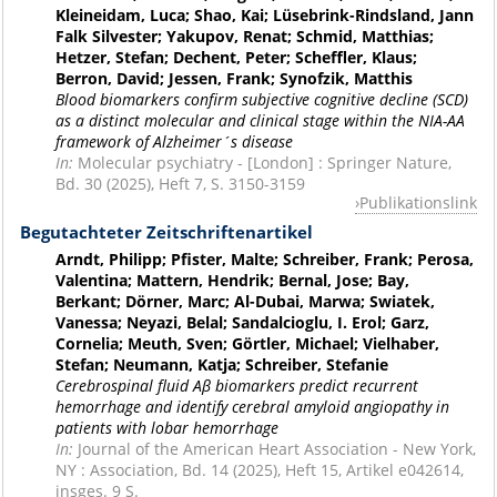
Kleineidam, Luca; Shao, Kai; Lüsebrink-Rindsland, Jann
Falk Silvester; Yakupov, Renat; Schmid, Matthias;
Hetzer, Stefan; Dechent, Peter; Scheffler, Klaus;
Berron, David; Jessen, Frank; Synofzik, Matthis
Blood biomarkers confirm subjective cognitive decline (SCD)
as a distinct molecular and clinical stage within the NIA-AA
framework of Alzheimer´s disease
In:
Molecular psychiatry - [London] : Springer Nature,
Bd. 30 (2025), Heft 7, S. 3150-3159
Publikationslink
Begutachteter Zeitschriftenartikel
Arndt, Philipp; Pfister, Malte; Schreiber, Frank; Perosa,
Valentina; Mattern, Hendrik; Bernal, Jose; Bay,
Berkant; Dörner, Marc; Al-Dubai, Marwa; Swiatek,
Vanessa; Neyazi, Belal; Sandalcioglu, I. Erol; Garz,
Cornelia; Meuth, Sven; Görtler, Michael; Vielhaber,
Stefan; Neumann, Katja; Schreiber, Stefanie
Cerebrospinal fluid Aβ biomarkers predict recurrent
hemorrhage and identify cerebral amyloid angiopathy in
patients with lobar hemorrhage
In:
Journal of the American Heart Association - New York,
NY : Association, Bd. 14 (2025), Heft 15, Artikel e042614,
insges. 9 S.