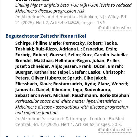
Linking higher amyloid beta 1-38 (Aβ(1-38)) levels to reduced
Alzheimer's disease progression risk
In:
Alzheimer's and dementia - Hoboken, NJ : Wiley, Bd.
21 (2025), Heft 2, Artikel e14545, insges. 15 S.
Publikationslink
Begutachteter Zeitschriftenartikel
Schirge, Philine Marie; Perneczky, Robert; Taoka,
Toshiaki; Ruiz-Rizzo, Adriana L.; Ersoezlue, Ersin;
Forbrig, Robert; Guersel, Selim; Kurz, Carolin Isabella;
Brendel, Matthias; Hellmann-Regen, Julian; Priller,
Josef; Schneider, Anja; Jessen, Frank; Düzel, Emrah;
Buerger, Katharina; Teipel, Stefan; Laske, Christoph;
Peters, Oliver Hubertus; Spruth, Eike Jakob;
Fliessbach, Klaus; Rostamzadeh, Ayda; Glanz, Wenzel;
Janowitz, Daniel; Kilimann, Ingo; Sodenkamp,
Sebastian; Ewers, Michael; Rauchmann, Boris-Stephan
Perivascular space and white matter hyperintensities in
Alzheimer’s disease - associations with disease progression
and cognitive function
In:
Alzheimer's research & therapy - London : BioMed
Central, Bd. 17 (2025), Heft 1, Artikel 62, insges. 20 S.
Publikationslink