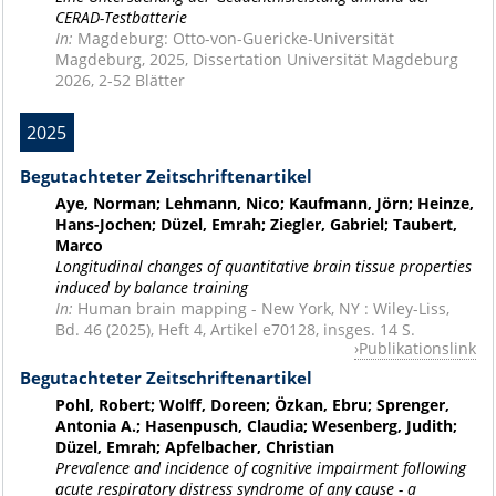
CERAD-Testbatterie
In:
Magdeburg: Otto-von-Guericke-Universität
Magdeburg, 2025, Dissertation Universität Magdeburg
2026, 2-52 Blätter
2025
Begutachteter Zeitschriftenartikel
Aye, Norman; Lehmann, Nico; Kaufmann, Jörn; Heinze,
Hans-Jochen; Düzel, Emrah; Ziegler, Gabriel; Taubert,
Marco
Longitudinal changes of quantitative brain tissue properties
induced by balance training
In:
Human brain mapping - New York, NY : Wiley-Liss,
Bd. 46 (2025), Heft 4, Artikel e70128, insges. 14 S.
Publikationslink
Begutachteter Zeitschriftenartikel
Pohl, Robert; Wolff, Doreen; Özkan, Ebru; Sprenger,
Antonia A.; Hasenpusch, Claudia; Wesenberg, Judith;
Düzel, Emrah; Apfelbacher, Christian
Prevalence and incidence of cognitive impairment following
acute respiratory distress syndrome of any cause - a