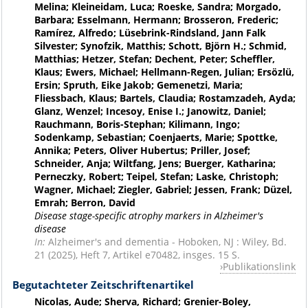
Melina; Kleineidam, Luca; Roeske, Sandra; Morgado,
Barbara; Esselmann, Hermann; Brosseron, Frederic;
Ramírez, Alfredo; Lüsebrink-Rindsland, Jann Falk
Silvester; Synofzik, Matthis; Schott, Björn H.; Schmid,
Matthias; Hetzer, Stefan; Dechent, Peter; Scheffler,
Klaus; Ewers, Michael; Hellmann-Regen, Julian; Ersözlü,
Ersin; Spruth, Eike Jakob; Gemenetzi, Maria;
Fliessbach, Klaus; Bartels, Claudia; Rostamzadeh, Ayda;
Glanz, Wenzel; Incesoy, Enise I.; Janowitz, Daniel;
Rauchmann, Boris-Stephan; Kilimann, Ingo;
Sodenkamp, Sebastian; Coenjaerts, Marie; Spottke,
Annika; Peters, Oliver Hubertus; Priller, Josef;
Schneider, Anja; Wiltfang, Jens; Buerger, Katharina;
Perneczky, Robert; Teipel, Stefan; Laske, Christoph;
Wagner, Michael; Ziegler, Gabriel; Jessen, Frank; Düzel,
Emrah; Berron, David
Disease stage-specific atrophy markers in Alzheimer's
disease
In:
Alzheimer's and dementia - Hoboken, NJ : Wiley, Bd.
21 (2025), Heft 7, Artikel e70482, insges. 15 S.
Publikationslink
Begutachteter Zeitschriftenartikel
Nicolas, Aude; Sherva, Richard; Grenier-Boley,