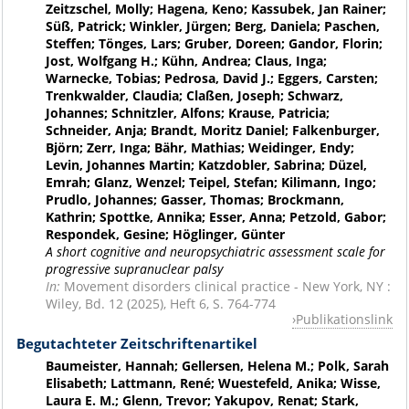
Zeitzschel, Molly; Hagena, Keno; Kassubek, Jan Rainer;
Süß, Patrick; Winkler, Jürgen; Berg, Daniela; Paschen,
Steffen; Tönges, Lars; Gruber, Doreen; Gandor, Florin;
Jost, Wolfgang H.; Kühn, Andrea; Claus, Inga;
Warnecke, Tobias; Pedrosa, David J.; Eggers, Carsten;
Trenkwalder, Claudia; Claßen, Joseph; Schwarz,
Johannes; Schnitzler, Alfons; Krause, Patricia;
Schneider, Anja; Brandt, Moritz Daniel; Falkenburger,
Björn; Zerr, Inga; Bähr, Mathias; Weidinger, Endy;
Levin, Johannes Martin; Katzdobler, Sabrina; Düzel,
Emrah; Glanz, Wenzel; Teipel, Stefan; Kilimann, Ingo;
Prudlo, Johannes; Gasser, Thomas; Brockmann,
Kathrin; Spottke, Annika; Esser, Anna; Petzold, Gabor;
Respondek, Gesine; Höglinger, Günter
A short cognitive and neuropsychiatric assessment scale for
progressive supranuclear palsy
In:
Movement disorders clinical practice - New York, NY :
Wiley, Bd. 12 (2025), Heft 6, S. 764-774
Publikationslink
Begutachteter Zeitschriftenartikel
Baumeister, Hannah; Gellersen, Helena M.; Polk, Sarah
Elisabeth; Lattmann, René; Wuestefeld, Anika; Wisse,
Laura E. M.; Glenn, Trevor; Yakupov, Renat; Stark,