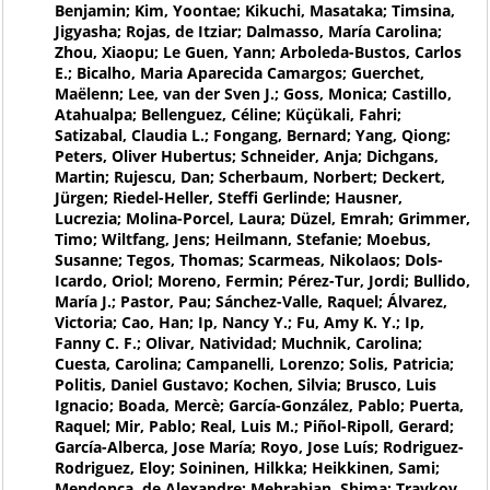
Benjamin; Kim, Yoontae; Kikuchi, Masataka; Timsina,
Jigyasha; Rojas, de Itziar; Dalmasso, María Carolina;
Zhou, Xiaopu; Le Guen, Yann; Arboleda-Bustos, Carlos
E.; Bicalho, Maria Aparecida Camargos; Guerchet,
Maëlenn; Lee, van der Sven J.; Goss, Monica; Castillo,
Atahualpa; Bellenguez, Céline; Küçükali, Fahri;
Satizabal, Claudia L.; Fongang, Bernard; Yang, Qiong;
Peters, Oliver Hubertus; Schneider, Anja; Dichgans,
Martin; Rujescu, Dan; Scherbaum, Norbert; Deckert,
Jürgen; Riedel-Heller, Steffi Gerlinde; Hausner,
Lucrezia; Molina-Porcel, Laura; Düzel, Emrah; Grimmer,
Timo; Wiltfang, Jens; Heilmann, Stefanie; Moebus,
Susanne; Tegos, Thomas; Scarmeas, Nikolaos; Dols-
Icardo, Oriol; Moreno, Fermin; Pérez-Tur, Jordi; Bullido,
María J.; Pastor, Pau; Sánchez-Valle, Raquel; Álvarez,
Victoria; Cao, Han; Ip, Nancy Y.; Fu, Amy K. Y.; Ip,
Fanny C. F.; Olivar, Natividad; Muchnik, Carolina;
Cuesta, Carolina; Campanelli, Lorenzo; Solis, Patricia;
Politis, Daniel Gustavo; Kochen, Silvia; Brusco, Luis
Ignacio; Boada, Mercè; García-González, Pablo; Puerta,
Raquel; Mir, Pablo; Real, Luis M.; Piñol-Ripoll, Gerard;
García-Alberca, Jose María; Royo, Jose Luís; Rodriguez-
Rodriguez, Eloy; Soininen, Hilkka; Heikkinen, Sami;
Mendonça, de Alexandre; Mehrabian, Shima; Traykov,