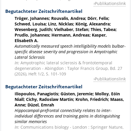
Publikationslink
Begutachteter Zeitschriftenartikel
Tröger, Johannes; Rouvalis, Andrea; Dörr, Felix;
Schwed, Louisa; Linz, Nicklas; König, Alexandra;
Wesenberg, Judith; Vielhaber, Stefan; Thies, Tabea;
Prudlo, Johannes; Hermann, Andreas; Kasper,
Elisabeth A.
Automatically measured speech intelligibility models bulbar-
specific disease severity and progression in Amyotrophic
Lateral Sclerosis
In:
Amyotrophic lateral sclerosis & frontotemporal
degeneration - Abingdon : Taylor Francis Group, Bd. 27
(2026), Heft 1/2, S. 101-109
Publikationslink
Begutachteter Zeitschriftenartikel
Iliopoulos, Panagiotis; Güsten, Jeremie; Molloy, Eóin
Niall; Cichy, Radoslaw Martin; Krohn, Friedrich; Maass,
Anne; Düzel, Emrah
Hippocampal-prefrontal connectivity relates to inter-
individual differences and training gains in distinguishing
similar memories
In:
Communications biology - London : Springer Nature,