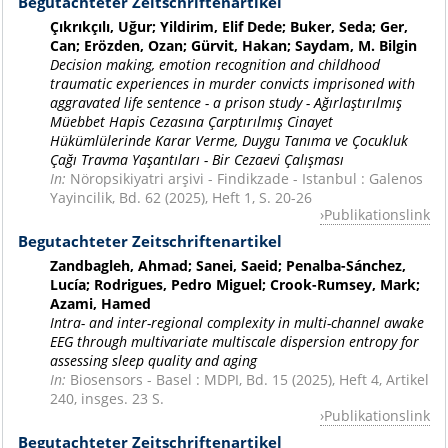
Begutachteter Zeitschriftenartikel
Çıkrıkçılı, Uğur; Yildirim, Elif Dede; Buker, Seda; Ger,
Can; Erözden, Ozan; Gürvit, Hakan; Saydam, M. Bilgin
Decision making, emotion recognition and childhood
traumatic experiences in murder convicts imprisoned with
aggravated life sentence - a prison study - Ağırlaştırılmış
Müebbet Hapis Cezasına Çarptırılmış Cinayet
Hükümlülerinde Karar Verme, Duygu Tanıma ve Çocukluk
Çağı Travma Yaşantıları - Bir Cezaevi Çalışması
In:
Nöropsikiyatri arşivi - Findikzade - Istanbul : Galenos
Yayincilik, Bd. 62 (2025), Heft 1, S. 20-26
Publikationslink
Begutachteter Zeitschriftenartikel
Zandbagleh, Ahmad; Sanei, Saeid; Penalba-Sánchez,
Lucía; Rodrigues, Pedro Miguel; Crook-Rumsey, Mark;
Azami, Hamed
Intra- and inter-regional complexity in multi-channel awake
EEG through multivariate multiscale dispersion entropy for
assessing sleep quality and aging
In:
Biosensors - Basel : MDPI, Bd. 15 (2025), Heft 4, Artikel
240, insges. 23 S.
Publikationslink
Begutachteter Zeitschriftenartikel