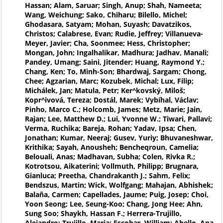
Hassan; Alam, Saruar; Singh, Anup; Shah, Nameeta;
Wang, Weichung; Sako, Chiharu; Bilello, Michel;
Ghodasara, Satyam; Mohan, Suyash; Davatzikos,
Christos; Calabrese, Evan; Rudie, Jeffrey; Villanueva-
Meyer, Javier; Cha, Soonmee; Hess, Christopher;
Mongan, John; Ingalhalikar, Madhura; Jadhav, Manali;
Pandey, Umang; Saini, Jitender; Huang, Raymond Y.;
Chang, Ken; To, Minh-Son; Bhardwaj, Sargam; Chong,
Chee; Agzarian, Marc; Kozubek, Michal; Lux, Filip;
Michálek, Jan; Matula, Petr; Ker^kovský, Miloš;
Kopr^ivová, Tereza; Dostál, Marek; Vybíhal, Václav;
Pinho, Marco C.; Holcomb, James; Metz, Marie; Jain,
Rajan; Lee, Matthew D.; Lui, Yvonne W.; Tiwari, Pallavi;
Verma, Ruchika; Bareja, Rohan; Yadav, Ipsa; Chen,
Jonathan; Kumar, Neeraj; Gusev, Yuriy; Bhuvaneshwar,
Krithika; Sayah, Anousheh; Bencheqroun, Camelia;
Belouali, Anas; Madhavan, Subha; Colen, Rivka R.;
Kotrotsou, Aikaterini; Vollmuth, Philipp; Brugnara,
Gianluca; Preetha, Chandrakanth J.; Sahm, Felix;
Bendszus, Martin; Wick, Wolfgang; Mahajan, Abhishek;
Balaña, Carmen; Capellades, Jaume; Puig, Josep; Choi,
Yoon Seong; Lee, Seung-Koo; Chang, Jong Hee; Ahn,
Sung Soo; Shaykh, Hassan F.; Herrera-Trujillo,
Alejandro; Trujillo, Maria; Escobar, William; Abello, Ana