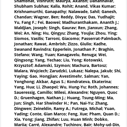
Shambhat, Vishruth; Maurya, Akansh; Danannavar,
Shubham Subhas; Kalla, Rohit; Anand, Vikas Kumar;
Krishnamurthi, Ganapathy; Nalawade, Sahil; Ganesh,
Chandan; Wagner, Ben; Reddy, Divya; Das, Yudhajit;
Yu, Fang F.; Fei, Baowei; Madhuranthakam, Ananth J.;
Maldjian, Joseph; Singh, Gaurav; Ren, Jianxun; Zhang,
Wei; An, Ning; Hu, Qingyu; Zhang, Youjia; Zhou, Ying;
Siomos, Vasilis; Tarroni, Giacomo; Passerrat-Palmbach,
Jonathan; Rawat, Ambrish; Zizzo, Giulio; Kadhe,
Swanand Ravindra; Epperlein, Jonathan P.; Braghin,
Stefano; Wang, Yuan; Kanagavelu, Renuga; Wei,
Qingsong; Yang, Yechao; Liu, Yong; Kotowski,
Krzysztof; Adamski, Szymon; Machura, Bartosz;
Malara, Wojciech; Zarudzki, Lukasz; Nalepa, Jakub; Shi,
Yaying; Gao, Hongjian; Avestimehr, Salman; Yan,
Yonghong; Akbar, Agus S.; Kondrateva, Ekaterina;
Yang, Hua; Li, Zhaopei; Wu, Hung-Yu; Roth, Johannes;
Saueressig, Camillo; Milesi, Alexandre; Nguyen, Quoc
D.; Gruenhagen, Nathan J.; Huang, Tsung-Ming; Ma,
Jun; Singh, Har Shwinder H.; Pan, Nai-Yu; Zhang,
Dingwen; Zeineldin, Ramy A.; Futrega, Michal; Yuan,
Yading; Conte, Gian Marco; Feng, Xue; Pham, Quan D.;
Xia, Yong; Jiang, Zhifan; Luu, Huan Minh; Dobko,
Mariia; Carré, Alexandre; Tuchinov, Bair; Mohy-ud-Din,