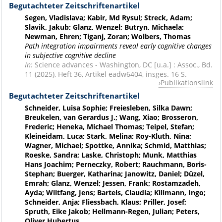
Begutachteter Zeitschriftenartikel
Segen, Vladislava; Kabir, Md Rysul; Streck, Adam;
Slavik, Jakub; Glanz, Wenzel; Butryn, Michaela;
Newman, Ehren; Tiganj, Zoran; Wolbers, Thomas
Path integration impairments reveal early cognitive changes
in subjective cognitive decline
In:
Science advances - Washington, DC [u.a.] : Assoc., Bd.
11 (2025), Heft 36, Artikel eadw6404, insges. 16 S.
Publikationslink
Begutachteter Zeitschriftenartikel
Schneider, Luisa Sophie; Freiesleben, Silka Dawn;
Breukelen, van Gerardus J.; Wang, Xiao; Brosseron,
Frederic; Heneka, Michael Thomas; Teipel, Stefan;
Kleineidam, Luca; Stark, Melina; Roy-Kluth, Nina;
Wagner, Michael; Spottke, Annika; Schmid, Matthias;
Roeske, Sandra; Laske, Christoph; Munk, Matthias
Hans Joachim; Perneczky, Robert; Rauchmann, Boris-
Stephan; Buerger, Katharina; Janowitz, Daniel; Düzel,
Emrah; Glanz, Wenzel; Jessen, Frank; Rostamzadeh,
Ayda; Wiltfang, Jens; Bartels, Claudia; Kilimann, Ingo;
Schneider, Anja; Fliessbach, Klaus; Priller, Josef;
Spruth, Eike Jakob; Hellmann-Regen, Julian; Peters,
Oliver Hubertus