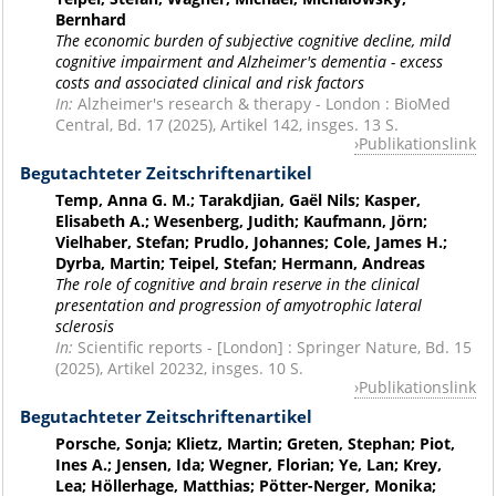
Bernhard
The economic burden of subjective cognitive decline, mild
cognitive impairment and Alzheimer's dementia - excess
costs and associated clinical and risk factors
In:
Alzheimer's research & therapy - London : BioMed
Central, Bd. 17 (2025), Artikel 142, insges. 13 S.
Publikationslink
Begutachteter Zeitschriftenartikel
Temp, Anna G. M.; Tarakdjian, Gaël Nils; Kasper,
Elisabeth A.; Wesenberg, Judith; Kaufmann, Jörn;
Vielhaber, Stefan; Prudlo, Johannes; Cole, James H.;
Dyrba, Martin; Teipel, Stefan; Hermann, Andreas
The role of cognitive and brain reserve in the clinical
presentation and progression of amyotrophic lateral
sclerosis
In:
Scientific reports - [London] : Springer Nature, Bd. 15
(2025), Artikel 20232, insges. 10 S.
Publikationslink
Begutachteter Zeitschriftenartikel
Porsche, Sonja; Klietz, Martin; Greten, Stephan; Piot,
Ines A.; Jensen, Ida; Wegner, Florian; Ye, Lan; Krey,
Lea; Höllerhage, Matthias; Pötter-Nerger, Monika;