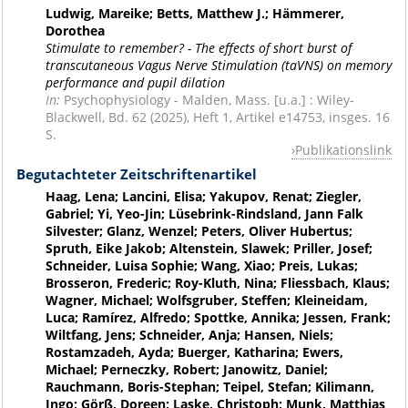
Ludwig, Mareike; Betts, Matthew J.; Hämmerer,
Dorothea
Stimulate to remember? - The effects of short burst of
transcutaneous Vagus Nerve Stimulation (taVNS) on memory
performance and pupil dilation
In:
Psychophysiology - Malden, Mass. [u.a.] : Wiley-
Blackwell, Bd. 62 (2025), Heft 1, Artikel e14753, insges. 16
S.
Publikationslink
Begutachteter Zeitschriftenartikel
Haag, Lena; Lancini, Elisa; Yakupov, Renat; Ziegler,
Gabriel; Yi, Yeo-Jin; Lüsebrink-Rindsland, Jann Falk
Silvester; Glanz, Wenzel; Peters, Oliver Hubertus;
Spruth, Eike Jakob; Altenstein, Slawek; Priller, Josef;
Schneider, Luisa Sophie; Wang, Xiao; Preis, Lukas;
Brosseron, Frederic; Roy-Kluth, Nina; Fliessbach, Klaus;
Wagner, Michael; Wolfsgruber, Steffen; Kleineidam,
Luca; Ramírez, Alfredo; Spottke, Annika; Jessen, Frank;
Wiltfang, Jens; Schneider, Anja; Hansen, Niels;
Rostamzadeh, Ayda; Buerger, Katharina; Ewers,
Michael; Perneczky, Robert; Janowitz, Daniel;
Rauchmann, Boris-Stephan; Teipel, Stefan; Kilimann,
Ingo; Görß, Doreen; Laske, Christoph; Munk, Matthias