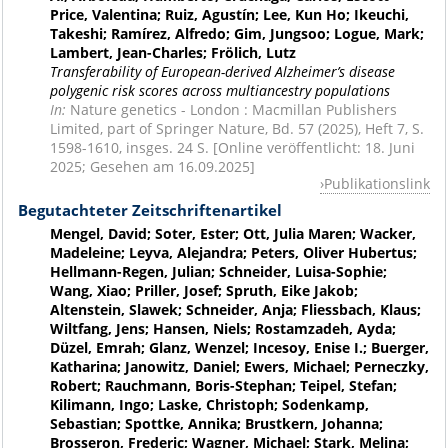
Price, Valentina; Ruiz, Agustín; Lee, Kun Ho; Ikeuchi,
Takeshi; Ramírez, Alfredo; Gim, Jungsoo; Logue, Mark;
Lambert, Jean-Charles; Frölich, Lutz
Transferability of European-derived Alzheimer’s disease
polygenic risk scores across multiancestry populations
In:
Nature genetics - London : Macmillan Publishers
Limited, part of Springer Nature, Bd. 57 (2025), Heft 7, S.
1598-1610, insges. 24 S. [Online veröffentlicht: 18. Juni
2025; Gesehen am 16.09.2025]
Publikationslink
Begutachteter Zeitschriftenartikel
Mengel, David; Soter, Ester; Ott, Julia Maren; Wacker,
Madeleine; Leyva, Alejandra; Peters, Oliver Hubertus;
Hellmann-Regen, Julian; Schneider, Luisa-Sophie;
Wang, Xiao; Priller, Josef; Spruth, Eike Jakob;
Altenstein, Slawek; Schneider, Anja; Fliessbach, Klaus;
Wiltfang, Jens; Hansen, Niels; Rostamzadeh, Ayda;
Düzel, Emrah; Glanz, Wenzel; Incesoy, Enise I.; Buerger,
Katharina; Janowitz, Daniel; Ewers, Michael; Perneczky,
Robert; Rauchmann, Boris-Stephan; Teipel, Stefan;
Kilimann, Ingo; Laske, Christoph; Sodenkamp,
Sebastian; Spottke, Annika; Brustkern, Johanna;
Brosseron, Frederic; Wagner, Michael; Stark, Melina;