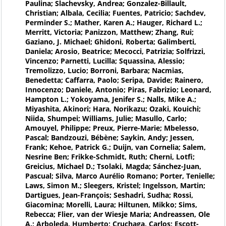
Paulina; Slachevsky, Andrea; Gonzalez-Billault,
Christian; Albala, Cecilia; Fuentes, Patricio; Sachdev,
Perminder S.; Mather, Karen A.; Hauger, Richard L.;
Merritt, Victoria; Panizzon, Matthew; Zhang, Rui;
Gaziano, J. Michael; Ghidoni, Roberta; Galimberti,
Daniela; Arosio, Beatrice; Mecocci, Patrizia; Solfrizzi,
Vincenzo; Parnetti, Lucilla; Squassina, Alessio;
Tremolizzo, Lucio; Borroni, Barbara; Nacmias,
Benedetta; Caffarra, Paolo; Seripa, Davide; Rainero,
Innocenzo; Daniele, Antonio; Piras, Fabrizio; Leonard,
Hampton L.; Yokoyama, Jenifer S.; Nalls, Mike A.;
Miyashita, Akinori; Hara, Norikazu; Ozaki, Kouichi;
Niida, Shumpei; Williams, Julie; Masullo, Carlo;
Amouyel, Philippe; Preux, Pierre-Marie; Mbelesso,
Pascal; Bandzouzi, Bébène; Saykin, Andy; Jessen,
Frank; Kehoe, Patrick G.; Duijn, van Cornelia; Salem,
Nesrine Ben; Frikke-Schmidt, Ruth; Cherni, Lotfi;
Greicius, Michael D.; Tsolaki, Magda; Sánchez-Juan,
Pascual; Silva, Marco Aurélio Romano; Porter, Tenielle;
Laws, Simon M.; Sleegers, Kristel; Ingelsson, Martin;
Dartigues, Jean-François; Seshadri, Sudha; Rossi,
Giacomina; Morelli, Laura; Hiltunen, Mikko; Sims,
Rebecca; Flier, van der Wiesje Maria; Andreassen, Ole
A.; Arboleda, Humberto; Cruchaga, Carlos; Escott-