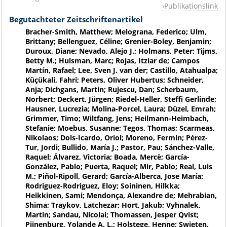
Publikationslink
Begutachteter Zeitschriftenartikel
Bracher-Smith, Matthew; Melograna, Federico; Ulm,
Brittany; Bellenguez, Céline; Grenier-Boley, Benjamin;
Duroux, Diane; Nevado, Alejo J.; Holmans, Peter; Tijms,
Betty M.; Hulsman, Marc; Rojas, Itziar de; Campos
Martín, Rafael; Lee, Sven J. van der; Castillo, Atahualpa;
Küçükali, Fahri; Peters, Oliver Hubertus; Schneider,
Anja; Dichgans, Martin; Rujescu, Dan; Scherbaum,
Norbert; Deckert, Jürgen; Riedel-Heller, Steffi Gerlinde;
Hausner, Lucrezia; Molina-Porcel, Laura; Düzel, Emrah;
Grimmer, Timo; Wiltfang, Jens; Heilmann-Heimbach,
Stefanie; Moebus, Susanne; Tegos, Thomas; Scarmeas,
Nikolaos; Dols-Icardo, Oriol; Moreno, Fermin; Pérez-
Tur, Jordi; Bullido, María J.; Pastor, Pau; Sánchez-Valle,
Raquel; Álvarez, Victoria; Boada, Mercè; García-
González, Pablo; Puerta, Raquel; Mir, Pablo; Real, Luis
M.; Piñol-Ripoll, Gerard; García-Alberca, Jose María;
Rodriguez-Rodriguez, Eloy; Soininen, Hilkka;
Heikkinen, Sami; Mendonça, Alexandre de; Mehrabian,
Shima; Traykov, Latchezar; Hort, Jakub; Vyhnalek,
Martin; Sandau, Nicolai; Thomassen, Jesper Qvist;
Pijnenburg, Yolande A. L.; Holstege, Henne; Swieten,