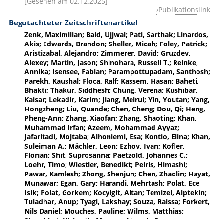
[Gesehen am 02.12.2025]
Publikationslink
Begutachteter Zeitschriftenartikel
Zenk, Maximilian; Baid, Ujjwal; Pati, Sarthak; Linardos,
Akis; Edwards, Brandon; Sheller, Micah; Foley, Patrick;
Aristizabal, Alejandro; Zimmerer, David; Gruzdev,
Alexey; Martin, Jason; Shinohara, Russell T.; Reinke,
Annika; Isensee, Fabian; Parampottupadam, Santhosh;
Parekh, Kaushal; Floca, Ralf; Kassem, Hasan; Baheti,
Bhakti; Thakur, Siddhesh; Chung, Verena; Kushibar,
Kaisar; Lekadir, Karim; Jiang, Meirui; Yin, Youtan; Yang,
Hongzheng; Liu, Quande; Chen, Cheng; Dou, Qi; Heng,
Pheng-Ann; Zhang, Xiaofan; Zhang, Shaoting; Khan,
Muhammad Irfan; Azeem, Mohammad Ayyaz;
Jafaritadi, Mojtaba; Alhoniemi, Esa; Kontio, Elina; Khan,
Suleiman A.; Mächler, Leon; Ezhov, Ivan; Kofler,
Florian; Shit, Suprosanna; Paetzold, Johannes C.;
Loehr, Timo; Wiestler, Benedikt; Peiris, Himashi;
Pawar, Kamlesh; Zhong, Shenjun; Chen, Zhaolin; Hayat,
Munawar; Egan, Gary; Harandi, Mehrtash; Polat, Ece
Isik; Polat, Gorkem; Kocyigit, Altan; Temizel, Alptekin;
Tuladhar, Anup; Tyagi, Lakshay; Souza, Raissa; Forkert,
Nils Daniel; Mouches, Pauline; Wilms, Matthias;