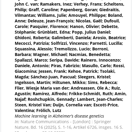
John C. van; Ramakers, Inez; Verhey, Frans; Scheltens,
Philip; Graff, Caroline; Papenberg, Goran; Giedraitis,
Vilmantas; Williams, Julie; Amouyel, Philippe; Boland,
Anne; Deleuze, Jean-François; Nicolas, Gaël; Dufouil,
Carole; Pasquier, Florence; Hanon, Olivier; Debette,
Stéphanie; Grünblatt, Edna; Popp, Julius Daniel;
Ghidoni, Roberta; Galimberti, Daniela; Arosio, Beatrice;
Mecocci, Patrizia; Solfrizzi, Vincenzo; Parnetti, Lucilla;
Squassina, Alessio; Tremolizzo, Lucio; Borroni,
Barbara; Wagner, Michael; Nacmias, Benedetta;
Spallazzi, Marco; Seripa, Davide; Rainero, Innocenzo;
Daniele, Antonio; Piras, Fabrizio; Masullo, Carlo; Rossi,
Giacomina; Jessen, Frank; Kehoe, Patrick; Tsolaki,
Magda; Sánchez-Juan, Pascual; Sleegers, Kristel;
Ingelsson, Martin; Hiltunen, Mikko; Sims, Rebecca;
Flier, Wiesje Maria van der; Andreassen, Ole A.; Ruiz,
Agustín; Ramírez, Alfredo; Frikke-Schmidt, Ruth; Amin,
Najaf; Roshchupkin, Gennady; Lambert, Jean-Charles;
Steen, Kristel Van; Duijn, Cornelia van; Escott-Price,
Valentina; Frölich, Lutz
Machine learning in Alzheimer’s disease genetics
In:
Nature Communications - [London] : Springer
Nature, Bd. 16 (2025), S. 1-16, Artikel 6726, insges. 16 S.