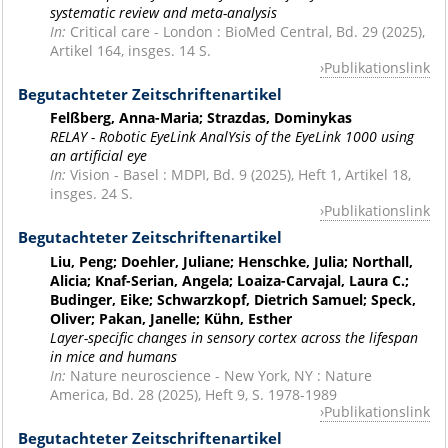
systematic review and meta-analysis
In:
Critical care - London : BioMed Central, Bd. 29 (2025),
Artikel 164, insges. 14 S.
Publikationslink
Begutachteter Zeitschriftenartikel
Felßberg, Anna-Maria; Strazdas, Dominykas
RELAY - Robotic EyeLink AnalYsis of the EyeLink 1000 using
an artificial eye
In:
Vision - Basel : MDPI, Bd. 9 (2025), Heft 1, Artikel 18,
insges. 24 S.
Publikationslink
Begutachteter Zeitschriftenartikel
Liu, Peng; Doehler, Juliane; Henschke, Julia; Northall,
Alicia; Knaf-Serian, Angela; Loaiza-Carvajal, Laura C.;
Budinger, Eike; Schwarzkopf, Dietrich Samuel; Speck,
Oliver; Pakan, Janelle; Kühn, Esther
Layer-specific changes in sensory cortex across the lifespan
in mice and humans
In:
Nature neuroscience - New York, NY : Nature
America, Bd. 28 (2025), Heft 9, S. 1978-1989
Publikationslink
Begutachteter Zeitschriftenartikel