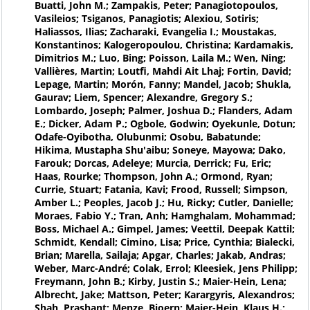
Buatti, John M.; Zampakis, Peter; Panagiotopoulos,
Vasileios; Tsiganos, Panagiotis; Alexiou, Sotiris;
Haliassos, Ilias; Zacharaki, Evangelia I.; Moustakas,
Konstantinos; Kalogeropoulou, Christina; Kardamakis,
Dimitrios M.; Luo, Bing; Poisson, Laila M.; Wen, Ning;
Vallières, Martin; Loutfi, Mahdi Ait Lhaj; Fortin, David;
Lepage, Martin; Morón, Fanny; Mandel, Jacob; Shukla,
Gaurav; Liem, Spencer; Alexandre, Gregory S.;
Lombardo, Joseph; Palmer, Joshua D.; Flanders, Adam
E.; Dicker, Adam P.; Ogbole, Godwin; Oyekunle, Dotun;
Odafe-Oyibotha, Olubunmi; Osobu, Babatunde;
Hikima, Mustapha Shu'aibu; Soneye, Mayowa; Dako,
Farouk; Dorcas, Adeleye; Murcia, Derrick; Fu, Eric;
Haas, Rourke; Thompson, John A.; Ormond, Ryan;
Currie, Stuart; Fatania, Kavi; Frood, Russell; Simpson,
Amber L.; Peoples, Jacob J.; Hu, Ricky; Cutler, Danielle;
Moraes, Fabio Y.; Tran, Anh; Hamghalam, Mohammad;
Boss, Michael A.; Gimpel, James; Veettil, Deepak Kattil;
Schmidt, Kendall; Cimino, Lisa; Price, Cynthia; Bialecki,
Brian; Marella, Sailaja; Apgar, Charles; Jakab, Andras;
Weber, Marc-André; Colak, Errol; Kleesiek, Jens Philipp;
Freymann, John B.; Kirby, Justin S.; Maier-Hein, Lena;
Albrecht, Jake; Mattson, Peter; Karargyris, Alexandros;
Shah, Prashant; Menze, Bjoern; Maier-Hein, Klaus H.;