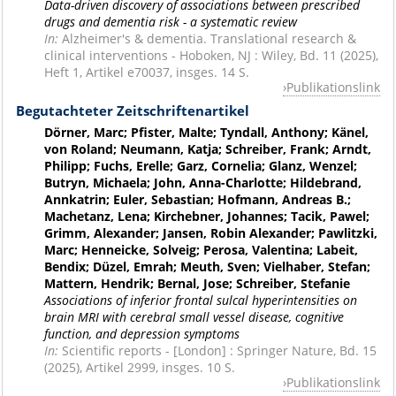
Data-driven discovery of associations between prescribed
drugs and dementia risk - a systematic review
In:
Alzheimer's & dementia. Translational research &
clinical interventions - Hoboken, NJ : Wiley, Bd. 11 (2025),
Heft 1, Artikel e70037, insges. 14 S.
Publikationslink
Begutachteter Zeitschriftenartikel
Dörner, Marc; Pfister, Malte; Tyndall, Anthony; Känel,
von Roland; Neumann, Katja; Schreiber, Frank; Arndt,
Philipp; Fuchs, Erelle; Garz, Cornelia; Glanz, Wenzel;
Butryn, Michaela; John, Anna-Charlotte; Hildebrand,
Annkatrin; Euler, Sebastian; Hofmann, Andreas B.;
Machetanz, Lena; Kirchebner, Johannes; Tacik, Pawel;
Grimm, Alexander; Jansen, Robin Alexander; Pawlitzki,
Marc; Henneicke, Solveig; Perosa, Valentina; Labeit,
Bendix; Düzel, Emrah; Meuth, Sven; Vielhaber, Stefan;
Mattern, Hendrik; Bernal, Jose; Schreiber, Stefanie
Associations of inferior frontal sulcal hyperintensities on
brain MRI with cerebral small vessel disease, cognitive
function, and depression symptoms
In:
Scientific reports - [London] : Springer Nature, Bd. 15
(2025), Artikel 2999, insges. 10 S.
Publikationslink