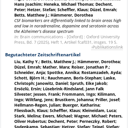
Hans Joachim; Heneka, Michael Thomas; Dechent,
Peter; Hetzer, Stefan; Scheffler, Klaus; Düzel, Emrah;
Betts, Matthew J.; Hämmerer, Dorothea
CSF biomarkers are differentially linked to brain areas high
and low in noradrenaline, dopamine and serotonin across
the Alzheimer's disease spectrum
In:
Brain communications - [Oxford] : Oxford University
Press, Bd. 7 (2025), Heft 1, Artikel fcaf031, insges. 19 S.
Publikationslink
Begutachteter Zeitschriftenartikel
Liu, Kathy Y.; Betts, Matthew J.; Hämmerer, Dorothea;
Düzel, Emrah; Mather, Mara; Roiser, Jonathan P.;
Schneider, Anja; Spottke, Annika; Rostamzadeh, Ayda;
Schott, Björn H.; Rauchmann, Boris-Stephan; Laske,
Christoph; Janowitz, Daniel; Spruth, Eike Jakob;
Ersözlü, Ersin; Lüsebrink-Rindsland, Jann Falk
Silvester; Jessen, Frank; Frommann, Ingo; Kilimann,
Ingo; Wiltfang, Jens; Brustkern, Johanna; Priller, Josef;
Hellmann-Regen, Julian; Buerger, Katharina;
Fliessbach, Klaus; Scheffler, Klaus; Kleineidam, Luca;
Stark, Melina; Ewers, Michael; Wagner, Michael; Peters,
Oliver Hubertus; Dechent, Peter; Perneczky, Robert;
Sodenkamp, Sebastian; Hetzer, Stefan; Teipel, Stefan;