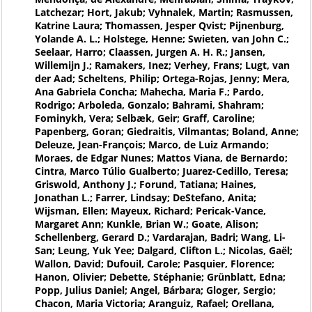
Latchezar; Hort, Jakub; Vyhnalek, Martin; Rasmussen,
Katrine Laura; Thomassen, Jesper Qvist; Pijnenburg,
Yolande A. L.; Holstege, Henne; Swieten, van John C.;
Seelaar, Harro; Claassen, Jurgen A. H. R.; Jansen,
Willemijn J.; Ramakers, Inez; Verhey, Frans; Lugt, van
der Aad; Scheltens, Philip; Ortega-Rojas, Jenny; Mera,
Ana Gabriela Concha; Mahecha, Maria F.; Pardo,
Rodrigo; Arboleda, Gonzalo; Bahrami, Shahram;
Fominykh, Vera; Selbæk, Geir; Graff, Caroline;
Papenberg, Goran; Giedraitis, Vilmantas; Boland, Anne;
Deleuze, Jean-François; Marco, de Luiz Armando;
Moraes, de Edgar Nunes; Mattos Viana, de Bernardo;
Cintra, Marco Túlio Gualberto; Juarez-Cedillo, Teresa;
Griswold, Anthony J.; Forund, Tatiana; Haines,
Jonathan L.; Farrer, Lindsay; DeStefano, Anita;
Wijsman, Ellen; Mayeux, Richard; Pericak-Vance,
Margaret Ann; Kunkle, Brian W.; Goate, Alison;
Schellenberg, Gerard D.; Vardarajan, Badri; Wang, Li-
San; Leung, Yuk Yee; Dalgard, Clifton L.; Nicolas, Gaël;
Wallon, David; Dufouil, Carole; Pasquier, Florence;
Hanon, Olivier; Debette, Stéphanie; Grünblatt, Edna;
Popp, Julius Daniel; Angel, Bárbara; Gloger, Sergio;
Chacon, Maria Victoria; Aranguiz, Rafael; Orellana,