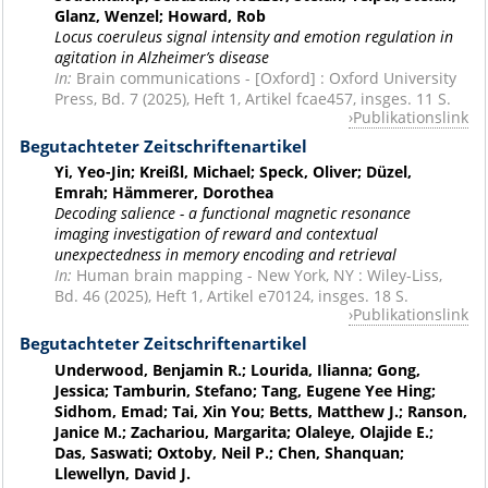
Glanz, Wenzel; Howard, Rob
Locus coeruleus signal intensity and emotion regulation in
agitation in Alzheimer’s disease
In:
Brain communications - [Oxford] : Oxford University
Press, Bd. 7 (2025), Heft 1, Artikel fcae457, insges. 11 S.
Publikationslink
Begutachteter Zeitschriftenartikel
Yi, Yeo-Jin; Kreißl, Michael; Speck, Oliver; Düzel,
Emrah; Hämmerer, Dorothea
Decoding salience - a functional magnetic resonance
imaging investigation of reward and contextual
unexpectedness in memory encoding and retrieval
In:
Human brain mapping - New York, NY : Wiley-Liss,
Bd. 46 (2025), Heft 1, Artikel e70124, insges. 18 S.
Publikationslink
Begutachteter Zeitschriftenartikel
Underwood, Benjamin R.; Lourida, Ilianna; Gong,
Jessica; Tamburin, Stefano; Tang, Eugene Yee Hing;
Sidhom, Emad; Tai, Xin You; Betts, Matthew J.; Ranson,
Janice M.; Zachariou, Margarita; Olaleye, Olajide E.;
Das, Saswati; Oxtoby, Neil P.; Chen, Shanquan;
Llewellyn, David J.