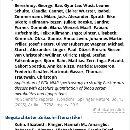
Berezhnoy, Georgy; Bae, Gyuntae; Wüst, Leonie;
Schulte, Claudia; Cannet, Claire; Wurster, Isabel;
Zimmermann, Milan; Jäck, Alexander; Spruth, Eike
Jakob; Hellmann-Regen, Julian; Roeske, Sandra;
Pürner, Dominik; Glanz, Wenzel; Maaß, Fabian;
Hufschmidt, Felix; Kilimann, Ingo; Dinter, Elisabeth;
Kimmich, Okka; Gamez, Anna; Levin, Johannes Martin;
Priller, Josef; Peters, Oliver Hubertus; Wagner, Michael;
Storch, Alexander; Lingor, Paul; Düzel, Emrah; Riesen,
van Christoph; Wüllner, Ullrich; Teipel, Stefan;
Falkenburger, Björn; Bähr, Mathias; Zerr, Inga; Petzold,
Gabor; Spottke, Annika; Rizzu, Patricia; Brosseron,
Frederic; Schäfer, Hartmut; Gasser, Thomas;
Trautwein, Christoph
Application of IVDr NMR spectroscopy to stratify Parkinson's
disease with absolute quantitation of blood serum
metabolites and lipoproteins
In:
Scientific reports - [London] : Springer Nature, Bd. 15
(2025), Artikel 17738, insges. 20 S.
Publikationslink
Begutachteter Zeitschriftenartikel
Kuhn, Elizabeth; Klinger, Hannah M.; Amariglio,
Rebecca E.; Wagner, Michael; Jessen, Frank; Düzel,