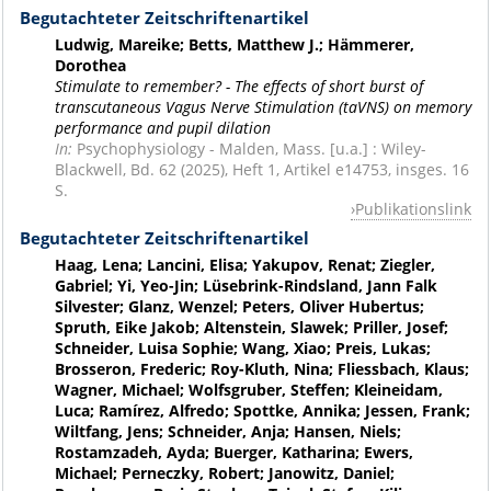
Begutachteter Zeitschriftenartikel
Ludwig, Mareike; Betts, Matthew J.; Hämmerer,
Dorothea
Stimulate to remember? - The effects of short burst of
transcutaneous Vagus Nerve Stimulation (taVNS) on memory
performance and pupil dilation
In:
Psychophysiology - Malden, Mass. [u.a.] : Wiley-
Blackwell, Bd. 62 (2025), Heft 1, Artikel e14753, insges. 16
S.
Publikationslink
Begutachteter Zeitschriftenartikel
Haag, Lena; Lancini, Elisa; Yakupov, Renat; Ziegler,
Gabriel; Yi, Yeo-Jin; Lüsebrink-Rindsland, Jann Falk
Silvester; Glanz, Wenzel; Peters, Oliver Hubertus;
Spruth, Eike Jakob; Altenstein, Slawek; Priller, Josef;
Schneider, Luisa Sophie; Wang, Xiao; Preis, Lukas;
Brosseron, Frederic; Roy-Kluth, Nina; Fliessbach, Klaus;
Wagner, Michael; Wolfsgruber, Steffen; Kleineidam,
Luca; Ramírez, Alfredo; Spottke, Annika; Jessen, Frank;
Wiltfang, Jens; Schneider, Anja; Hansen, Niels;
Rostamzadeh, Ayda; Buerger, Katharina; Ewers,
Michael; Perneczky, Robert; Janowitz, Daniel;