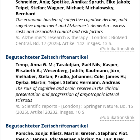
Schneider, Anja; Spottke, Annika; Spruth, Eike Jakob;
Teipel, Stefan; Wagner, Michael; Michalowsky,
Bernhard
The economic burden of subjective cognitive decline, mild
cognitive impairment and Alzheimer's dementia - excess
costs and associated clinical and risk factors
In:
Alzheimer's research & therapy - London : BioMed
Central, Bd. 17 (2025), Artikel 142, insges. 13 S.
Publikationslink
Begutachteter Zeitschriftenartikel
Temp, Anna G. M.; Tarakdjian, Gaël Nils; Kasper,
Elisabeth A.; Wesenberg, Judith; Kaufmann, Jörn;
Vielhaber, Stefan; Prudlo, Johannes; Cole, James H.;
Dyrba, Martin; Teipel, Stefan; Hermann, Andreas
The role of cognitive and brain reserve in the clinical
presentation and progression of amyotrophic lateral
sclerosis
In:
Scientific reports - [London] : Springer Nature, Bd. 15
(2025), Artikel 20232, insges. 10 S.
Publikationslink
Begutachteter Zeitschriftenartikel
Porsche, Sonja; Klietz, Martin; Greten, Stephan; Piot,
Ines A.; Jensen, Ida; Wegner, Florian; Ye, Lan; Krey,