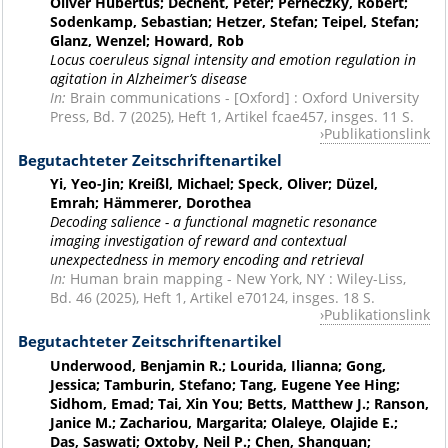
Oliver Hubertus; Dechent, Peter; Perneczky, Robert;
Sodenkamp, Sebastian; Hetzer, Stefan; Teipel, Stefan;
Glanz, Wenzel; Howard, Rob
Locus coeruleus signal intensity and emotion regulation in
agitation in Alzheimer’s disease
In:
Brain communications - [Oxford] : Oxford University
Press, Bd. 7 (2025), Heft 1, Artikel fcae457, insges. 11 S.
Publikationslink
Begutachteter Zeitschriftenartikel
Yi, Yeo-Jin; Kreißl, Michael; Speck, Oliver; Düzel,
Emrah; Hämmerer, Dorothea
Decoding salience - a functional magnetic resonance
imaging investigation of reward and contextual
unexpectedness in memory encoding and retrieval
In:
Human brain mapping - New York, NY : Wiley-Liss,
Bd. 46 (2025), Heft 1, Artikel e70124, insges. 18 S.
Publikationslink
Begutachteter Zeitschriftenartikel
Underwood, Benjamin R.; Lourida, Ilianna; Gong,
Jessica; Tamburin, Stefano; Tang, Eugene Yee Hing;
Sidhom, Emad; Tai, Xin You; Betts, Matthew J.; Ranson,
Janice M.; Zachariou, Margarita; Olaleye, Olajide E.;
Das, Saswati; Oxtoby, Neil P.; Chen, Shanquan;