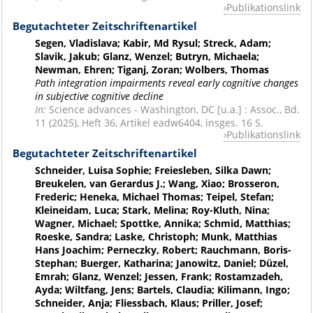
Publikationslink
Begutachteter Zeitschriftenartikel
Segen, Vladislava; Kabir, Md Rysul; Streck, Adam;
Slavik, Jakub; Glanz, Wenzel; Butryn, Michaela;
Newman, Ehren; Tiganj, Zoran; Wolbers, Thomas
Path integration impairments reveal early cognitive changes
in subjective cognitive decline
In:
Science advances - Washington, DC [u.a.] : Assoc., Bd.
11 (2025), Heft 36, Artikel eadw6404, insges. 16 S.
Publikationslink
Begutachteter Zeitschriftenartikel
Schneider, Luisa Sophie; Freiesleben, Silka Dawn;
Breukelen, van Gerardus J.; Wang, Xiao; Brosseron,
Frederic; Heneka, Michael Thomas; Teipel, Stefan;
Kleineidam, Luca; Stark, Melina; Roy-Kluth, Nina;
Wagner, Michael; Spottke, Annika; Schmid, Matthias;
Roeske, Sandra; Laske, Christoph; Munk, Matthias
Hans Joachim; Perneczky, Robert; Rauchmann, Boris-
Stephan; Buerger, Katharina; Janowitz, Daniel; Düzel,
Emrah; Glanz, Wenzel; Jessen, Frank; Rostamzadeh,
Ayda; Wiltfang, Jens; Bartels, Claudia; Kilimann, Ingo;
Schneider, Anja; Fliessbach, Klaus; Priller, Josef;