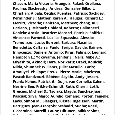
Chacon, Maria Victoria; Aranguiz, Rafael; Orellana,
Paulina; Slachevsky, Andrea; Gonzalez-Billault,
Christian; Albala, Cecilia; Fuentes, Patricio; Sachdev,
Perminder S.; Mather, Karen A.; Hauger, Richard L.;
Merritt, Victoria; Panizzon, Matthew; Zhang, Rui;
Gaziano, J. Michael; Ghidoni, Roberta; Galimberti,
Daniela; Arosio, Beatrice; Mecocci, Patrizia; Solfrizzi,
Vincenzo; Parnetti, Lucilla; Squassina, Alessio;
Tremolizzo, Lucio; Borroni, Barbara; Nacmias,
Benedetta; Caffarra, Paolo; Seripa, Davide; Rainero,
Innocenzo; Daniele, Antonio; Piras, Fabrizio; Leonard,
Hampton L.; Yokoyama, Jenifer S.; Nalls, Mike A.;
Miyashita, Akinori; Hara, Norikazu; Ozaki, Kouichi;
Niida, Shumpei; Williams, Julie; Masullo, Carlo;
Amouyel, Philippe; Preux, Pierre-Marie; Mbelesso,
Pascal; Bandzouzi, Bébène; Saykin, Andy; Jessen,
Frank; Kehoe, Patrick G.; Duijn, van Cornelia; Salem,
Nesrine Ben; Frikke-Schmidt, Ruth; Cherni, Lotfi;
Greicius, Michael D.; Tsolaki, Magda; Sánchez-Juan,
Pascual; Silva, Marco Aurélio Romano; Porter, Tenielle;
Laws, Simon M.; Sleegers, Kristel; Ingelsson, Martin;
Dartigues, Jean-François; Seshadri, Sudha; Rossi,
Giacomina; Morelli, Laura; Hiltunen, Mikko; Sims,