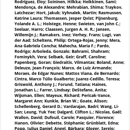
Rodriguez, Eloy; Soininen, Hilkka; Heikkinen, Sami;
Mendonça, de Alexandre; Mehrabian, Shima; Traykov,
Latchezar; Hort, Jakub; Vyhnalek, Martin; Rasmussen,
Katrine Laura; Thomassen, Jesper Qvist; Pijnenburg,
Yolande A. L.; Holstege, Henne; Swieten, van John C.;
Seelaar, Harro; Claassen, Jurgen A. H. R.; Jansen,
Willemijn J.; Ramakers, Inez; Verhey, Frans; Lugt, van
der Aad; Scheltens, Philip; Ortega-Rojas, Jenny; Mera,
Ana Gabriela Concha; Mahecha, Maria F.; Pardo,
Rodrigo; Arboleda, Gonzalo; Bahrami, Shahram;
Fominykh, Vera; Selbæk, Geir; Graff, Caroline;
Papenberg, Goran; Giedraitis, Vilmantas; Boland, Anne;
Deleuze, Jean-François; Marco, de Luiz Armando;
Moraes, de Edgar Nunes; Mattos Viana, de Bernardo;
Cintra, Marco Túlio Gualberto; Juarez-Cedillo, Teresa;
Griswold, Anthony J.; Forund, Tatiana; Haines,
Jonathan L.; Farrer, Lindsay; DeStefano, Anita;
Wijsman, Ellen; Mayeux, Richard; Pericak-Vance,
Margaret Ann; Kunkle, Brian W.; Goate, Alison;
Schellenberg, Gerard D.; Vardarajan, Badri; Wang, Li-
San; Leung, Yuk Yee; Dalgard, Clifton L.; Nicolas, Gaël;
Wallon, David; Dufouil, Carole; Pasquier, Florence;
Hanon, Olivier; Debette, Stéphanie; Grünblatt, Edna;
Popp, Julius Daniel; Angel, Bárbara; Gloger, Sergio;