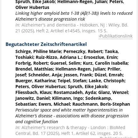
Spruth, Eike Jakob; Hellmann-Regen, Julian; Peters,
Oliver Hubertus
Linking higher amyloid beta 1-38 (Aβ(1-38)) levels to reduced
Alzheimer's disease progression risk
In:
Alzheimer's and dementia - Hoboken, NJ : Wiley, Bd.
21 (2025), Heft 2, Artikel e14545, insges. 15 S.
Publikationslink
Begutachteter Zeitschriftenartikel
Schirge, Philine Marie; Perneczky, Robert; Taoka,
Toshiaki; Ruiz-Rizzo, Adriana L.; Ersoezlue, Ersin;
Forbrig, Robert; Guersel, Selim; Kurz, Carolin Isabella;
Brendel, Matthias; Hellmann-Regen, Julian; Priller,
Josef; Schneider, Anja; Jessen, Frank; Düzel, Emrah;
Buerger, Katharina; Teipel, Stefan; Laske, Christoph;
Peters, Oliver Hubertus; Spruth, Eike Jakob;
Fliessbach, Klaus; Rostamzadeh, Ayda; Glanz, Wenzel;
Janowitz, Daniel; Kilimann, Ingo; Sodenkamp,
Sebastian; Ewers, Michael; Rauchmann, Boris-Stephan
Perivascular space and white matter hyperintensities in
Alzheimer’s disease - associations with disease progression
and cognitive function
In:
Alzheimer's research & therapy - London : BioMed
Central, Bd. 17 (2025), Heft 1, Artikel 62, insges. 20 S.