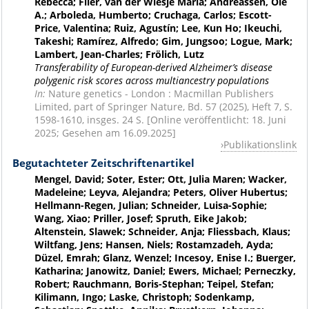
Rebecca; Flier, van der Wiesje Maria; Andreassen, Ole
A.; Arboleda, Humberto; Cruchaga, Carlos; Escott-
Price, Valentina; Ruiz, Agustín; Lee, Kun Ho; Ikeuchi,
Takeshi; Ramírez, Alfredo; Gim, Jungsoo; Logue, Mark;
Lambert, Jean-Charles; Frölich, Lutz
Transferability of European-derived Alzheimer’s disease
polygenic risk scores across multiancestry populations
In:
Nature genetics - London : Macmillan Publishers
Limited, part of Springer Nature, Bd. 57 (2025), Heft 7, S.
1598-1610, insges. 24 S. [Online veröffentlicht: 18. Juni
2025; Gesehen am 16.09.2025]
Publikationslink
Begutachteter Zeitschriftenartikel
Mengel, David; Soter, Ester; Ott, Julia Maren; Wacker,
Madeleine; Leyva, Alejandra; Peters, Oliver Hubertus;
Hellmann-Regen, Julian; Schneider, Luisa-Sophie;
Wang, Xiao; Priller, Josef; Spruth, Eike Jakob;
Altenstein, Slawek; Schneider, Anja; Fliessbach, Klaus;
Wiltfang, Jens; Hansen, Niels; Rostamzadeh, Ayda;
Düzel, Emrah; Glanz, Wenzel; Incesoy, Enise I.; Buerger,
Katharina; Janowitz, Daniel; Ewers, Michael; Perneczky,
Robert; Rauchmann, Boris-Stephan; Teipel, Stefan;
Kilimann, Ingo; Laske, Christoph; Sodenkamp,