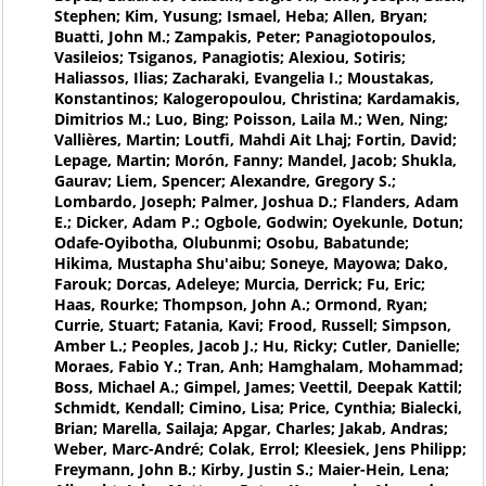
Stephen; Kim, Yusung; Ismael, Heba; Allen, Bryan;
Buatti, John M.; Zampakis, Peter; Panagiotopoulos,
Vasileios; Tsiganos, Panagiotis; Alexiou, Sotiris;
Haliassos, Ilias; Zacharaki, Evangelia I.; Moustakas,
Konstantinos; Kalogeropoulou, Christina; Kardamakis,
Dimitrios M.; Luo, Bing; Poisson, Laila M.; Wen, Ning;
Vallières, Martin; Loutfi, Mahdi Ait Lhaj; Fortin, David;
Lepage, Martin; Morón, Fanny; Mandel, Jacob; Shukla,
Gaurav; Liem, Spencer; Alexandre, Gregory S.;
Lombardo, Joseph; Palmer, Joshua D.; Flanders, Adam
E.; Dicker, Adam P.; Ogbole, Godwin; Oyekunle, Dotun;
Odafe-Oyibotha, Olubunmi; Osobu, Babatunde;
Hikima, Mustapha Shu'aibu; Soneye, Mayowa; Dako,
Farouk; Dorcas, Adeleye; Murcia, Derrick; Fu, Eric;
Haas, Rourke; Thompson, John A.; Ormond, Ryan;
Currie, Stuart; Fatania, Kavi; Frood, Russell; Simpson,
Amber L.; Peoples, Jacob J.; Hu, Ricky; Cutler, Danielle;
Moraes, Fabio Y.; Tran, Anh; Hamghalam, Mohammad;
Boss, Michael A.; Gimpel, James; Veettil, Deepak Kattil;
Schmidt, Kendall; Cimino, Lisa; Price, Cynthia; Bialecki,
Brian; Marella, Sailaja; Apgar, Charles; Jakab, Andras;
Weber, Marc-André; Colak, Errol; Kleesiek, Jens Philipp;
Freymann, John B.; Kirby, Justin S.; Maier-Hein, Lena;