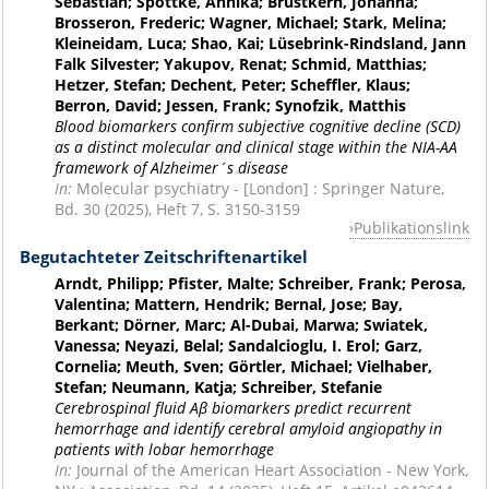
Sebastian; Spottke, Annika; Brustkern, Johanna;
Brosseron, Frederic; Wagner, Michael; Stark, Melina;
Kleineidam, Luca; Shao, Kai; Lüsebrink-Rindsland, Jann
Falk Silvester; Yakupov, Renat; Schmid, Matthias;
Hetzer, Stefan; Dechent, Peter; Scheffler, Klaus;
Berron, David; Jessen, Frank; Synofzik, Matthis
Blood biomarkers confirm subjective cognitive decline (SCD)
as a distinct molecular and clinical stage within the NIA-AA
framework of Alzheimer´s disease
In:
Molecular psychiatry - [London] : Springer Nature,
Bd. 30 (2025), Heft 7, S. 3150-3159
Publikationslink
Begutachteter Zeitschriftenartikel
Arndt, Philipp; Pfister, Malte; Schreiber, Frank; Perosa,
Valentina; Mattern, Hendrik; Bernal, Jose; Bay,
Berkant; Dörner, Marc; Al-Dubai, Marwa; Swiatek,
Vanessa; Neyazi, Belal; Sandalcioglu, I. Erol; Garz,
Cornelia; Meuth, Sven; Görtler, Michael; Vielhaber,
Stefan; Neumann, Katja; Schreiber, Stefanie
Cerebrospinal fluid Aβ biomarkers predict recurrent
hemorrhage and identify cerebral amyloid angiopathy in
patients with lobar hemorrhage
In:
Journal of the American Heart Association - New York,