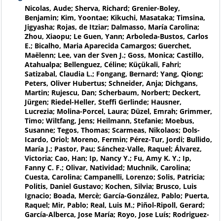
Nicolas, Aude; Sherva, Richard; Grenier-Boley,
Benjamin; Kim, Yoontae; Kikuchi, Masataka; Timsina,
Jigyasha; Rojas, de Itziar; Dalmasso, María Carolina;
Zhou, Xiaopu; Le Guen, Yann; Arboleda-Bustos, Carlos
E.; Bicalho, Maria Aparecida Camargos; Guerchet,
Maëlenn; Lee, van der Sven J.; Goss, Monica; Castillo,
Atahualpa; Bellenguez, Céline; Küçükali, Fahri;
Satizabal, Claudia L.; Fongang, Bernard; Yang, Qiong;
Peters, Oliver Hubertus; Schneider, Anja; Dichgans,
Martin; Rujescu, Dan; Scherbaum, Norbert; Deckert,
Jürgen; Riedel-Heller, Steffi Gerlinde; Hausner,
Lucrezia; Molina-Porcel, Laura; Düzel, Emrah; Grimmer,
Timo; Wiltfang, Jens; Heilmann, Stefanie; Moebus,
Susanne; Tegos, Thomas; Scarmeas, Nikolaos; Dols-
Icardo, Oriol; Moreno, Fermin; Pérez-Tur, Jordi; Bullido,
María J.; Pastor, Pau; Sánchez-Valle, Raquel; Álvarez,
Victoria; Cao, Han; Ip, Nancy Y.; Fu, Amy K. Y.; Ip,
Fanny C. F.; Olivar, Natividad; Muchnik, Carolina;
Cuesta, Carolina; Campanelli, Lorenzo; Solis, Patricia;
Politis, Daniel Gustavo; Kochen, Silvia; Brusco, Luis
Ignacio; Boada, Mercè; García-González, Pablo; Puerta,
Raquel; Mir, Pablo; Real, Luis M.; Piñol-Ripoll, Gerard;
García-Alberca, Jose María; Royo, Jose Luís; Rodriguez-