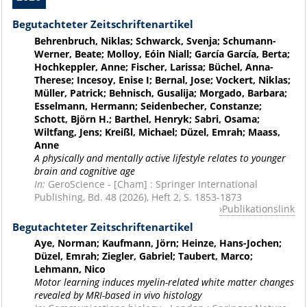
Begutachteter Zeitschriftenartikel
Behrenbruch, Niklas; Schwarck, Svenja; Schumann-
Werner, Beate; Molloy, Eóin Niall; García García, Berta;
Hochkeppler, Anne; Fischer, Larissa; Büchel, Anna-
Therese; Incesoy, Enise I; Bernal, Jose; Vockert, Niklas;
Müller, Patrick; Behnisch, Gusalija; Morgado, Barbara;
Esselmann, Hermann; Seidenbecher, Constanze;
Schott, Björn H.; Barthel, Henryk; Sabri, Osama;
Wiltfang, Jens; Kreißl, Michael; Düzel, Emrah; Maass,
Anne
A physically and mentally active lifestyle relates to younger
brain and cognitive age
In:
GeroScience - [Cham] : Springer International
Publishing, Bd. 48 (2026), Heft 2, S. 1853-1873
Publikationslink
Begutachteter Zeitschriftenartikel
Aye, Norman; Kaufmann, Jörn; Heinze, Hans-Jochen;
Düzel, Emrah; Ziegler, Gabriel; Taubert, Marco;
Lehmann, Nico
Motor learning induces myelin-related white matter changes
revealed by MRI-based in vivo histology