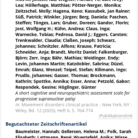
Lea; Höllerhage, Matthias; Pötter-Nerger, Monika;
Zeitzschel, Molly; Hagena, Keno; Kassubek, Jan Rainer;
Süß, Patrick; Winkler, Jürgen; Berg, Daniela; Paschen,
Steffen; Tönges, Lars; Gruber, Doreen; Gandor, Florin;
Jost, Wolfgang H.; Kühn, Andrea; Claus, Inga;
Warnecke, Tobias; Pedrosa, David J.; Eggers, Carsten;
Trenkwalder, Claudia; Claßen, Joseph; Schwarz,
Johannes; Schnitzler, Alfons; Krause, Patricia;
Schneider, Anja; Brandt, Moritz Daniel; Falkenburger,
Björn; Zerr, Inga; Bähr, Mathias; Weidinger, Endy;
Levin, Johannes Martin; Katzdobler, Sabrina; Düzel,
Emrah; Glanz, Wenzel; Teipel, Stefan; Kilimann, Ingo;
Prudlo, Johannes; Gasser, Thomas; Brockmann,
Kathrin; Spottke, Annika; Esser, Anna; Petzold, Gabor;
Respondek, Gesine; Höglinger, Günter
A short cognitive and neuropsychiatric assessment scale for
progressive supranuclear palsy
In:
Movement disorders clinical practice - New York, NY :
Wiley, Bd. 12 (2025), Heft 6, S. 764-774
Publikationslink
Begutachteter Zeitschriftenartikel
Baumeister, Hannah; Gellersen, Helena M.; Polk, Sarah
Elisabeth; Lattmann, René; Wuestefeld, Anika; Wisse,