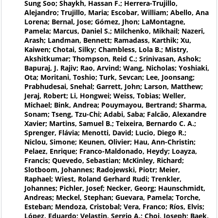
Sung Soo; Shaykh, Hassan F.; Herrera-Trujillo,
Alejandro; Trujillo, Maria; Escobar, William; Abello, Ana
Lorena; Bernal, Jose; Gómez, Jhon; LaMontagne,
Pamela; Marcus, Daniel S.; Milchenko, Mikhail; Nazeri,
Arash; Landman, Bennett; Ramadass, Karthik; Xu,
Kaiwen; Chotai, Silky; Chambless, Lola B.; Mistry,
Akshitkumar; Thompson, Reid C.; Srinivasan, Ashok;
Bapuraj, J. Rajiv; Rao, Arvind; Wang, Nicholas; Yoshiaki,
Ota; Moritani, Toshio; Turk, Sevcan; Lee, Joonsang;
Prabhudesai, Snehal; Garrett, John; Larson, Matthew;
Jeraj, Robert; Li, Hongwei; Weiss, Tobias; Weller,
Michael; Bink, Andrea; Pouymayou, Bertrand; Sharma,
Sonam; Tseng, Tzu-Chi; Adabi, Saba; Falcão, Alexandre
Xavier; Martins, Samuel B.; Teixeira, Bernardo C. A.;
Sprenger, Flávia; Menotti, David; Lucio, Diego R.;
Niclou, Simone; Keunen, Olivier; Hau, Ann-Christin;
Pelaez, Enrique; Franco-Maldonado, Heydy; Loayza,
Francis; Quevedo, Sebastian; McKinley, Richard;
Slotboom, Johannes; Radojewski, Piotr; Meier,
Raphael; Wiest, Roland Gerhard Rudi; Trenkler,
Johannes; Pichler, Josef; Necker, Georg; Haunschmidt,
Andreas; Meckel, Stephan; Guevara, Pamela; Torche,
Esteban; Mendoza, Cristobal; Vera, Franco; Ríos, Elvis;
López, Eduardo; Velastin, Sergio A.; Choi, Joseph; Baek,