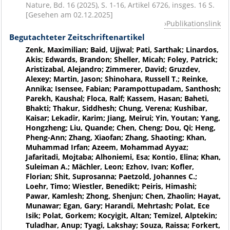
Nature, Bd. 16 (2025), S. 1-16, Artikel 6726, insges. 16 S.
[Gesehen am 02.12.2025]
Publikationslink
Begutachteter Zeitschriftenartikel
Zenk, Maximilian; Baid, Ujjwal; Pati, Sarthak; Linardos,
Akis; Edwards, Brandon; Sheller, Micah; Foley, Patrick;
Aristizabal, Alejandro; Zimmerer, David; Gruzdev,
Alexey; Martin, Jason; Shinohara, Russell T.; Reinke,
Annika; Isensee, Fabian; Parampottupadam, Santhosh;
Parekh, Kaushal; Floca, Ralf; Kassem, Hasan; Baheti,
Bhakti; Thakur, Siddhesh; Chung, Verena; Kushibar,
Kaisar; Lekadir, Karim; Jiang, Meirui; Yin, Youtan; Yang,
Hongzheng; Liu, Quande; Chen, Cheng; Dou, Qi; Heng,
Pheng-Ann; Zhang, Xiaofan; Zhang, Shaoting; Khan,
Muhammad Irfan; Azeem, Mohammad Ayyaz;
Jafaritadi, Mojtaba; Alhoniemi, Esa; Kontio, Elina; Khan,
Suleiman A.; Mächler, Leon; Ezhov, Ivan; Kofler,
Florian; Shit, Suprosanna; Paetzold, Johannes C.;
Loehr, Timo; Wiestler, Benedikt; Peiris, Himashi;
Pawar, Kamlesh; Zhong, Shenjun; Chen, Zhaolin; Hayat,
Munawar; Egan, Gary; Harandi, Mehrtash; Polat, Ece
Isik; Polat, Gorkem; Kocyigit, Altan; Temizel, Alptekin;
Tuladhar, Anup; Tyagi, Lakshay; Souza, Raissa; Forkert,