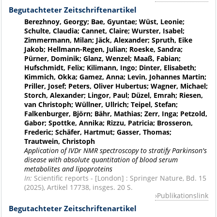
Begutachteter Zeitschriftenartikel
Berezhnoy, Georgy; Bae, Gyuntae; Wüst, Leonie;
Schulte, Claudia; Cannet, Claire; Wurster, Isabel;
Zimmermann, Milan; Jäck, Alexander; Spruth, Eike
Jakob; Hellmann-Regen, Julian; Roeske, Sandra;
Pürner, Dominik; Glanz, Wenzel; Maaß, Fabian;
Hufschmidt, Felix; Kilimann, Ingo; Dinter, Elisabeth;
Kimmich, Okka; Gamez, Anna; Levin, Johannes Martin;
Priller, Josef; Peters, Oliver Hubertus; Wagner, Michael;
Storch, Alexander; Lingor, Paul; Düzel, Emrah; Riesen,
van Christoph; Wüllner, Ullrich; Teipel, Stefan;
Falkenburger, Björn; Bähr, Mathias; Zerr, Inga; Petzold,
Gabor; Spottke, Annika; Rizzu, Patricia; Brosseron,
Frederic; Schäfer, Hartmut; Gasser, Thomas;
Trautwein, Christoph
Application of IVDr NMR spectroscopy to stratify Parkinson's
disease with absolute quantitation of blood serum
metabolites and lipoproteins
In:
Scientific reports - [London] : Springer Nature, Bd. 15
(2025), Artikel 17738, insges. 20 S.
Publikationslink
Begutachteter Zeitschriftenartikel