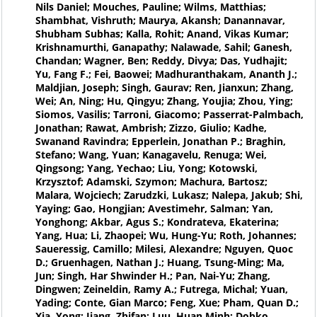
Nils Daniel; Mouches, Pauline; Wilms, Matthias;
Shambhat, Vishruth; Maurya, Akansh; Danannavar,
Shubham Subhas; Kalla, Rohit; Anand, Vikas Kumar;
Krishnamurthi, Ganapathy; Nalawade, Sahil; Ganesh,
Chandan; Wagner, Ben; Reddy, Divya; Das, Yudhajit;
Yu, Fang F.; Fei, Baowei; Madhuranthakam, Ananth J.;
Maldjian, Joseph; Singh, Gaurav; Ren, Jianxun; Zhang,
Wei; An, Ning; Hu, Qingyu; Zhang, Youjia; Zhou, Ying;
Siomos, Vasilis; Tarroni, Giacomo; Passerrat-Palmbach,
Jonathan; Rawat, Ambrish; Zizzo, Giulio; Kadhe,
Swanand Ravindra; Epperlein, Jonathan P.; Braghin,
Stefano; Wang, Yuan; Kanagavelu, Renuga; Wei,
Qingsong; Yang, Yechao; Liu, Yong; Kotowski,
Krzysztof; Adamski, Szymon; Machura, Bartosz;
Malara, Wojciech; Zarudzki, Lukasz; Nalepa, Jakub; Shi,
Yaying; Gao, Hongjian; Avestimehr, Salman; Yan,
Yonghong; Akbar, Agus S.; Kondrateva, Ekaterina;
Yang, Hua; Li, Zhaopei; Wu, Hung-Yu; Roth, Johannes;
Saueressig, Camillo; Milesi, Alexandre; Nguyen, Quoc
D.; Gruenhagen, Nathan J.; Huang, Tsung-Ming; Ma,
Jun; Singh, Har Shwinder H.; Pan, Nai-Yu; Zhang,
Dingwen; Zeineldin, Ramy A.; Futrega, Michal; Yuan,
Yading; Conte, Gian Marco; Feng, Xue; Pham, Quan D.;
Xia, Yong; Jiang, Zhifan; Luu, Huan Minh; Dobko,