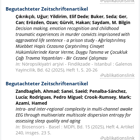
Publikationslink
Begutachteter Zeitschriftenartikel
Çıkrıkçılı, Uğur; Yildirim, Elif Dede; Buker, Seda; Ger,
Can; Erözden, Ozan; Gürvit, Hakan; Saydam, M. Bilgin
Decision making, emotion recognition and childhood
traumatic experiences in murder convicts imprisoned with
aggravated life sentence - a prison study - Ağırlaştırılmış
Müebbet Hapis Cezasına Çarptırılmış Cinayet
Hükümlülerinde Karar Verme, Duygu Tanıma ve Çocukluk
Çağı Travma Yaşantıları - Bir Cezaevi Çalışması
In:
Nöropsikiyatri arşivi - Findikzade - Istanbul : Galenos
Yayincilik, Bd. 62 (2025), Heft 1, S. 20-26
Publikationslink
Begutachteter Zeitschriftenartikel
Zandbagleh, Ahmad; Sanei, Saeid; Penalba-Sánchez,
Lucía; Rodrigues, Pedro Miguel; Crook-Rumsey, Mark;
Azami, Hamed
Intra- and inter-regional complexity in multi-channel awake
EEG through multivariate multiscale dispersion entropy for
assessing sleep quality and aging
In:
Biosensors - Basel : MDPI, Bd. 15 (2025), Heft 4, Artikel
240, insges. 23 S.
Publikationslink