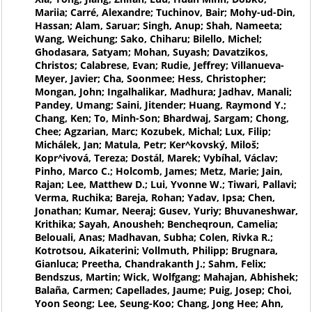
Mariia; Carré, Alexandre; Tuchinov, Bair; Mohy-ud-Din,
Hassan; Alam, Saruar; Singh, Anup; Shah, Nameeta;
Wang, Weichung; Sako, Chiharu; Bilello, Michel;
Ghodasara, Satyam; Mohan, Suyash; Davatzikos,
Christos; Calabrese, Evan; Rudie, Jeffrey; Villanueva-
Meyer, Javier; Cha, Soonmee; Hess, Christopher;
Mongan, John; Ingalhalikar, Madhura; Jadhav, Manali;
Pandey, Umang; Saini, Jitender; Huang, Raymond Y.;
Chang, Ken; To, Minh-Son; Bhardwaj, Sargam; Chong,
Chee; Agzarian, Marc; Kozubek, Michal; Lux, Filip;
Michálek, Jan; Matula, Petr; Ker^kovský, Miloš;
Kopr^ivová, Tereza; Dostál, Marek; Vybíhal, Václav;
Pinho, Marco C.; Holcomb, James; Metz, Marie; Jain,
Rajan; Lee, Matthew D.; Lui, Yvonne W.; Tiwari, Pallavi;
Verma, Ruchika; Bareja, Rohan; Yadav, Ipsa; Chen,
Jonathan; Kumar, Neeraj; Gusev, Yuriy; Bhuvaneshwar,
Krithika; Sayah, Anousheh; Bencheqroun, Camelia;
Belouali, Anas; Madhavan, Subha; Colen, Rivka R.;
Kotrotsou, Aikaterini; Vollmuth, Philipp; Brugnara,
Gianluca; Preetha, Chandrakanth J.; Sahm, Felix;
Bendszus, Martin; Wick, Wolfgang; Mahajan, Abhishek;
Balaña, Carmen; Capellades, Jaume; Puig, Josep; Choi,
Yoon Seong; Lee, Seung-Koo; Chang, Jong Hee; Ahn,