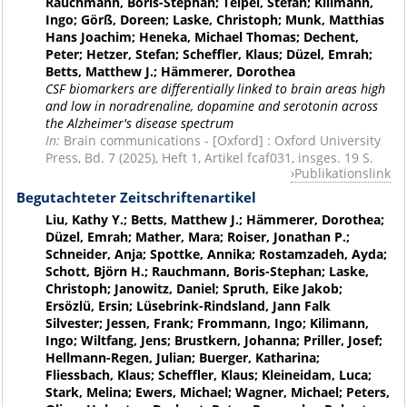
Rauchmann, Boris-Stephan; Teipel, Stefan; Kilimann,
Ingo; Görß, Doreen; Laske, Christoph; Munk, Matthias
Hans Joachim; Heneka, Michael Thomas; Dechent,
Peter; Hetzer, Stefan; Scheffler, Klaus; Düzel, Emrah;
Betts, Matthew J.; Hämmerer, Dorothea
CSF biomarkers are differentially linked to brain areas high
and low in noradrenaline, dopamine and serotonin across
the Alzheimer's disease spectrum
In:
Brain communications - [Oxford] : Oxford University
Press, Bd. 7 (2025), Heft 1, Artikel fcaf031, insges. 19 S.
Publikationslink
Begutachteter Zeitschriftenartikel
Liu, Kathy Y.; Betts, Matthew J.; Hämmerer, Dorothea;
Düzel, Emrah; Mather, Mara; Roiser, Jonathan P.;
Schneider, Anja; Spottke, Annika; Rostamzadeh, Ayda;
Schott, Björn H.; Rauchmann, Boris-Stephan; Laske,
Christoph; Janowitz, Daniel; Spruth, Eike Jakob;
Ersözlü, Ersin; Lüsebrink-Rindsland, Jann Falk
Silvester; Jessen, Frank; Frommann, Ingo; Kilimann,
Ingo; Wiltfang, Jens; Brustkern, Johanna; Priller, Josef;
Hellmann-Regen, Julian; Buerger, Katharina;
Fliessbach, Klaus; Scheffler, Klaus; Kleineidam, Luca;
Stark, Melina; Ewers, Michael; Wagner, Michael; Peters,