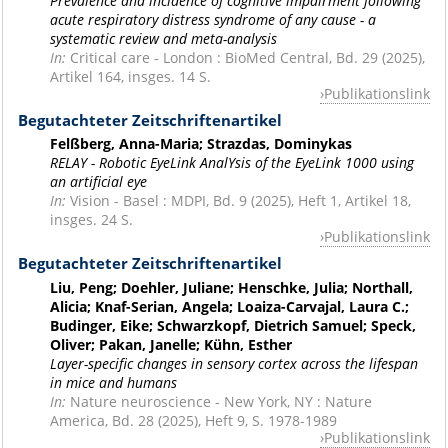
Prevalence and incidence of cognitive impairment following
acute respiratory distress syndrome of any cause - a
systematic review and meta-analysis
In:
Critical care - London : BioMed Central, Bd. 29 (2025),
Artikel 164, insges. 14 S.
Publikationslink
Begutachteter Zeitschriftenartikel
Felßberg, Anna-Maria; Strazdas, Dominykas
RELAY - Robotic EyeLink AnalYsis of the EyeLink 1000 using
an artificial eye
In:
Vision - Basel : MDPI, Bd. 9 (2025), Heft 1, Artikel 18,
insges. 24 S.
Publikationslink
Begutachteter Zeitschriftenartikel
Liu, Peng; Doehler, Juliane; Henschke, Julia; Northall,
Alicia; Knaf-Serian, Angela; Loaiza-Carvajal, Laura C.;
Budinger, Eike; Schwarzkopf, Dietrich Samuel; Speck,
Oliver; Pakan, Janelle; Kühn, Esther
Layer-specific changes in sensory cortex across the lifespan
in mice and humans
In:
Nature neuroscience - New York, NY : Nature
America, Bd. 28 (2025), Heft 9, S. 1978-1989
Publikationslink