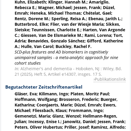
Kuhn, Elizabeth; Klinger, Hannah M.; Amariglio,
Rebecca E.; Wagner, Michael; Jessen, Frank; Düzel,
Emrah; Heneka, Michael Thomas; Chételat, Gael;
Rentz, Dorene M.; Sperling, Reisa A.; Ebenau, Jarith L.;
Butterbrod, Elke; Flier, van der Wiesje Maria; Sikkes,
Sietske; Teunnissen, Charlotte E.; Harten, Van Argonde
C.; Giessen, Van De Elsmarieke M.; Rami, Lorena; Tort,
Adria; Benavides, Gonzalo Sánchez; Gifford, Katherine
A.; Hulle, Van Carol; Buckley, Rachel F.
SCD-plus features and AD biomarkers in cognitively
unimpaired samples - a meta-analytic approach for nine
cohort studies
In:
Alzheimer's and dementia - Hoboken, NJ : Wiley, Bd.
21 (2025), Heft 5, Artikel e14307, insges. 17 S.
Publikationslink
Begutachteter Zeitschriftenartikel
Gläser, Eva; Kilimann, Ingo; Platen, Moritz Paul;
Hoffmann, Wolfgang; Brosseron, Frederic; Buerger,
Katharina; Coenjaerts, Marie; Düzel, Emrah; Ewers,
Michael; Fliessbach, Klaus; Frommann, Ingo;
Gemenetzi, Maria; Glanz, Wenzel; Hellmann-Regen,
Julian; Incesoy, Enise I.; Janowitz, Daniel; Jessen, Frank;
Peters, Oliver Hubertus; Priller, Josef; Ramírez, Alfredo;