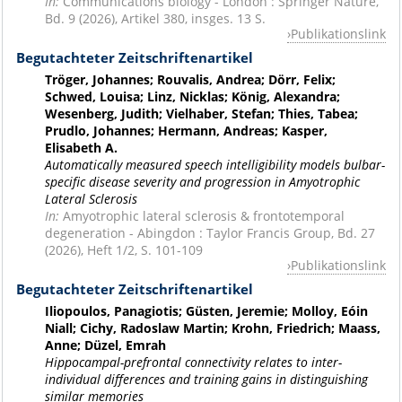
In:
Communications biology - London : Springer Nature,
Bd. 9 (2026), Artikel 380, insges. 13 S.
Publikationslink
Begutachteter Zeitschriftenartikel
Tröger, Johannes; Rouvalis, Andrea; Dörr, Felix;
Schwed, Louisa; Linz, Nicklas; König, Alexandra;
Wesenberg, Judith; Vielhaber, Stefan; Thies, Tabea;
Prudlo, Johannes; Hermann, Andreas; Kasper,
Elisabeth A.
Automatically measured speech intelligibility models bulbar-
specific disease severity and progression in Amyotrophic
Lateral Sclerosis
In:
Amyotrophic lateral sclerosis & frontotemporal
degeneration - Abingdon : Taylor Francis Group, Bd. 27
(2026), Heft 1/2, S. 101-109
Publikationslink
Begutachteter Zeitschriftenartikel
Iliopoulos, Panagiotis; Güsten, Jeremie; Molloy, Eóin
Niall; Cichy, Radoslaw Martin; Krohn, Friedrich; Maass,
Anne; Düzel, Emrah
Hippocampal-prefrontal connectivity relates to inter-
individual differences and training gains in distinguishing
similar memories