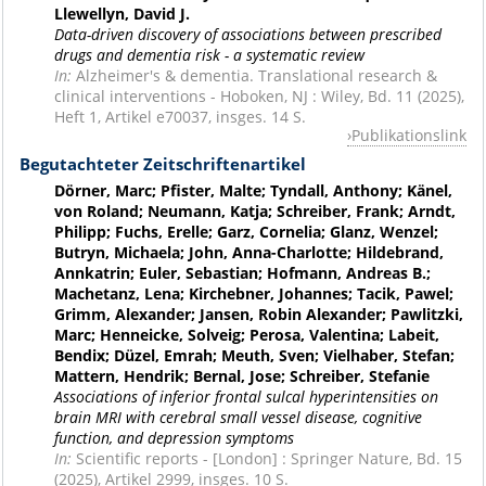
Llewellyn, David J.
Data-driven discovery of associations between prescribed
drugs and dementia risk - a systematic review
In:
Alzheimer's & dementia. Translational research &
clinical interventions - Hoboken, NJ : Wiley, Bd. 11 (2025),
Heft 1, Artikel e70037, insges. 14 S.
Publikationslink
Begutachteter Zeitschriftenartikel
Dörner, Marc; Pfister, Malte; Tyndall, Anthony; Känel,
von Roland; Neumann, Katja; Schreiber, Frank; Arndt,
Philipp; Fuchs, Erelle; Garz, Cornelia; Glanz, Wenzel;
Butryn, Michaela; John, Anna-Charlotte; Hildebrand,
Annkatrin; Euler, Sebastian; Hofmann, Andreas B.;
Machetanz, Lena; Kirchebner, Johannes; Tacik, Pawel;
Grimm, Alexander; Jansen, Robin Alexander; Pawlitzki,
Marc; Henneicke, Solveig; Perosa, Valentina; Labeit,
Bendix; Düzel, Emrah; Meuth, Sven; Vielhaber, Stefan;
Mattern, Hendrik; Bernal, Jose; Schreiber, Stefanie
Associations of inferior frontal sulcal hyperintensities on
brain MRI with cerebral small vessel disease, cognitive
function, and depression symptoms
In:
Scientific reports - [London] : Springer Nature, Bd. 15
(2025), Artikel 2999, insges. 10 S.