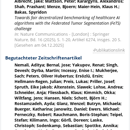
Albrecht, Jake; Mattson, Peter; Karargyris, Alexandros;
Shah, Prashant; Menze, Bjoern; Maier-Hein, Klaus H.;
Bakas, Spyridon
Towards fair decentralized benchmarking of healthcare AI
algorithms with the Federated Tumor Segmentation (FeTS)
challenge
In:
Nature Communications - [London] : Springer
Nature, Bd. 16 (2025), S. 1-20, Artikel 6274, insges. 20 S.
[Gesehen am 04.12.2025]
Publikationslink
Begutachteter Zeitschriftenartikel
Nemali, Aditya; Bernal, Jose; Yakupov, Renat; Singh,
Devesh; Dyrba, Martin; Incesoy, Enise I.; Mukherjee,
Sach; Peters, Oliver Hubertus; Ersözlü, Ersin;
Hellmann-Regen, Julian; Preis, Lukas; Priller, Josef;
Spruth, Eike Jakob; Altenstein, Slawek; Lohse, Andrea;
Schneider, Anja; Fliessbach, Klaus; Kimmich, Okka;
Wiltfang, Jens; Hansen, Niels; Schott, Björn H.;
Rostamzadeh, Ayda; Glanz, Wenzel; Butryn, Michaela;
Buerger, Katharina; Janowitz, Daniel; Ewers, Michael;
Perneczky, Robert; Rauchmann, Boris-Stephan; Teipel,
Stefan; Kilimann, Ingo; Görß, Doreen; Laske,
Christoph; Sodenkamp, Sebastian; Spottke, Annika;