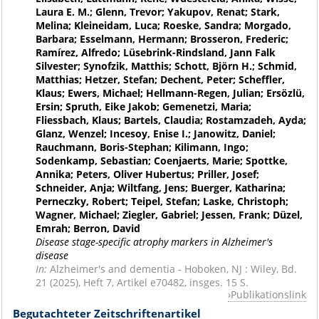
Laura E. M.; Glenn, Trevor; Yakupov, Renat; Stark,
Melina; Kleineidam, Luca; Roeske, Sandra; Morgado,
Barbara; Esselmann, Hermann; Brosseron, Frederic;
Ramírez, Alfredo; Lüsebrink-Rindsland, Jann Falk
Silvester; Synofzik, Matthis; Schott, Björn H.; Schmid,
Matthias; Hetzer, Stefan; Dechent, Peter; Scheffler,
Klaus; Ewers, Michael; Hellmann-Regen, Julian; Ersözlü,
Ersin; Spruth, Eike Jakob; Gemenetzi, Maria;
Fliessbach, Klaus; Bartels, Claudia; Rostamzadeh, Ayda;
Glanz, Wenzel; Incesoy, Enise I.; Janowitz, Daniel;
Rauchmann, Boris-Stephan; Kilimann, Ingo;
Sodenkamp, Sebastian; Coenjaerts, Marie; Spottke,
Annika; Peters, Oliver Hubertus; Priller, Josef;
Schneider, Anja; Wiltfang, Jens; Buerger, Katharina;
Perneczky, Robert; Teipel, Stefan; Laske, Christoph;
Wagner, Michael; Ziegler, Gabriel; Jessen, Frank; Düzel,
Emrah; Berron, David
Disease stage-specific atrophy markers in Alzheimer's
disease
In:
Alzheimer's and dementia - Hoboken, NJ : Wiley, Bd.
21 (2025), Heft 7, Artikel e70482, insges. 15 S.
Publikationslink
Begutachteter Zeitschriftenartikel