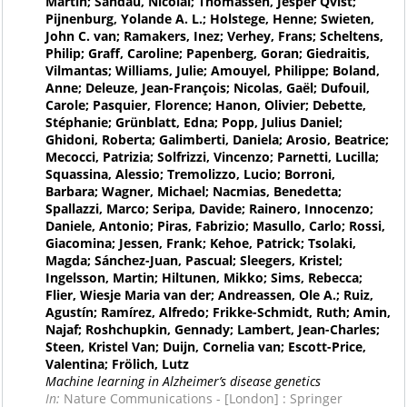
Martin; Sandau, Nicolai; Thomassen, Jesper Qvist;
Pijnenburg, Yolande A. L.; Holstege, Henne; Swieten,
John C. van; Ramakers, Inez; Verhey, Frans; Scheltens,
Philip; Graff, Caroline; Papenberg, Goran; Giedraitis,
Vilmantas; Williams, Julie; Amouyel, Philippe; Boland,
Anne; Deleuze, Jean-François; Nicolas, Gaël; Dufouil,
Carole; Pasquier, Florence; Hanon, Olivier; Debette,
Stéphanie; Grünblatt, Edna; Popp, Julius Daniel;
Ghidoni, Roberta; Galimberti, Daniela; Arosio, Beatrice;
Mecocci, Patrizia; Solfrizzi, Vincenzo; Parnetti, Lucilla;
Squassina, Alessio; Tremolizzo, Lucio; Borroni,
Barbara; Wagner, Michael; Nacmias, Benedetta;
Spallazzi, Marco; Seripa, Davide; Rainero, Innocenzo;
Daniele, Antonio; Piras, Fabrizio; Masullo, Carlo; Rossi,
Giacomina; Jessen, Frank; Kehoe, Patrick; Tsolaki,
Magda; Sánchez-Juan, Pascual; Sleegers, Kristel;
Ingelsson, Martin; Hiltunen, Mikko; Sims, Rebecca;
Flier, Wiesje Maria van der; Andreassen, Ole A.; Ruiz,
Agustín; Ramírez, Alfredo; Frikke-Schmidt, Ruth; Amin,
Najaf; Roshchupkin, Gennady; Lambert, Jean-Charles;
Steen, Kristel Van; Duijn, Cornelia van; Escott-Price,
Valentina; Frölich, Lutz
Machine learning in Alzheimer’s disease genetics
In:
Nature Communications - [London] : Springer