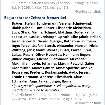
In:
Communications biology - London : Springer Nature,
Bd. 9 (2026), Artikel 129, insges. 15 S.
Publikationslink
Begutachteter Zeitschriftenartikel
Bräuer, Stefan; Sondermann, Verena; Schniewind,
Iñaki; Hähnel, Tom; Dinter, Elisabeth; Kleineidam,
Luca; Stark, Melina; Schmid, Matthias; Sodenkamp,
Sebastian; Laske, Christoph; Spruth, Eike Jakob; Priller,
Josef; Janowitz, Daniel; Buerger, Katharina; Kilimann,
Ingo; Teipel, Stefan; Storch, Alexander; Hansen, Niels;
Wiltfang, Jens; Glanz, Wenzel; Düzel, Emrah; Preis,
Lukas; Peters, Oliver Hubertus; Hellmann-Regen,
Julian; Wagner, Michael; Bernhardt, Alexander
Maximilian; Levin, Johannes Martin; Petzold, Gabor;
Kronmüller, Marie; Gamez, Anna; Spottke, Annika;
Brosseron, Frederic; Rostamzadeh, Ayda; Jessen,
Frank; Hermann, Andreas; Fliessbach, Klaus;
Schneider, Anja; Falkenburger, Björn
Alpha-synuclein quantitative seed amplification assay
predicts conversion to dementia
In:
Alzheimer's and dementia - Hoboken, NJ : Wiley, Bd.
22 (2026), Heft 1, Artikel e71167, insges. 11 S.
Publikationslink