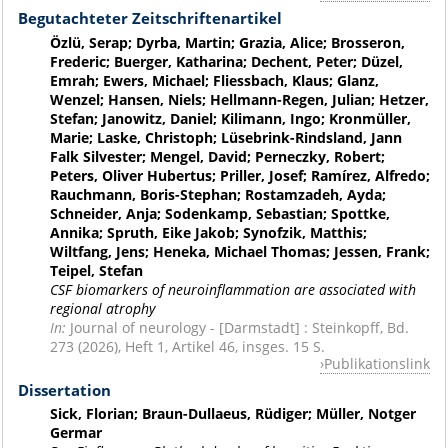
Begutachteter Zeitschriftenartikel
Özlü, Serap; Dyrba, Martin; Grazia, Alice; Brosseron,
Frederic; Buerger, Katharina; Dechent, Peter; Düzel,
Emrah; Ewers, Michael; Fliessbach, Klaus; Glanz,
Wenzel; Hansen, Niels; Hellmann-Regen, Julian; Hetzer,
Stefan; Janowitz, Daniel; Kilimann, Ingo; Kronmüller,
Marie; Laske, Christoph; Lüsebrink-Rindsland, Jann
Falk Silvester; Mengel, David; Perneczky, Robert;
Peters, Oliver Hubertus; Priller, Josef; Ramírez, Alfredo;
Rauchmann, Boris-Stephan; Rostamzadeh, Ayda;
Schneider, Anja; Sodenkamp, Sebastian; Spottke,
Annika; Spruth, Eike Jakob; Synofzik, Matthis;
Wiltfang, Jens; Heneka, Michael Thomas; Jessen, Frank;
Teipel, Stefan
CSF biomarkers of neuroinflammation are associated with
regional atrophy
In:
Journal of neurology - [Darmstadt] : Steinkopff, Bd.
273 (2026), Heft 1, Artikel 46, insges. 15 S.
Publikationslink
Dissertation
Sick, Florian; Braun-Dullaeus, Rüdiger; Müller, Notger
Germar