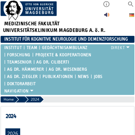
MEDIZINISCHE FAKULTÄT
UNIVERSITÄTSKLINIKUM MAGDEBURG A. ö. R.
INSTITUT FÜR KOGNITIVE NEUROLOGIE UND DEMENZFORSCHUNG
INSTITUT
TEAM
GEDÄCHTNISAMBULANZ
FORSCHUNG
PROJEKTE & KOOPERATIONEN
TEAMSENIOR
AG DR. CILIBERTI
AG DR. HÄMMERER
AG DR. WESENBERG
AG DR. ZIEGLER
PUBLIKATIONEN
NEWS
JOBS
DOKTORARBEIT
Home
Publikationen
2024
2024
2026