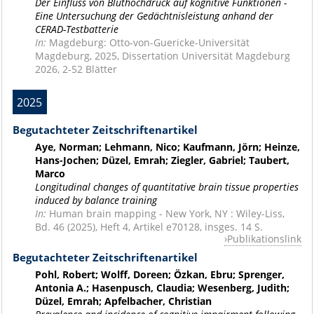
Der Einfluss von Bluthochdruck auf kognitive Funktionen -
Eine Untersuchung der Gedächtnisleistung anhand der
CERAD-Testbatterie
In:
Magdeburg: Otto-von-Guericke-Universität
Magdeburg, 2025, Dissertation Universität Magdeburg
2026, 2-52 Blätter
2025
Begutachteter Zeitschriftenartikel
Aye, Norman; Lehmann, Nico; Kaufmann, Jörn; Heinze,
Hans-Jochen; Düzel, Emrah; Ziegler, Gabriel; Taubert,
Marco
Longitudinal changes of quantitative brain tissue properties
induced by balance training
In:
Human brain mapping - New York, NY : Wiley-Liss,
Bd. 46 (2025), Heft 4, Artikel e70128, insges. 14 S.
Publikationslink
Begutachteter Zeitschriftenartikel
Pohl, Robert; Wolff, Doreen; Özkan, Ebru; Sprenger,
Antonia A.; Hasenpusch, Claudia; Wesenberg, Judith;
Düzel, Emrah; Apfelbacher, Christian