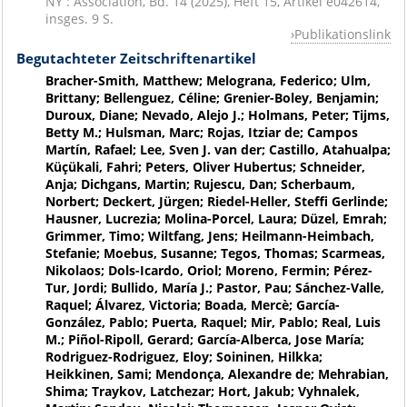
NY : Association, Bd. 14 (2025), Heft 15, Artikel e042614,
insges. 9 S.
Publikationslink
Begutachteter Zeitschriftenartikel
Bracher-Smith, Matthew; Melograna, Federico; Ulm,
Brittany; Bellenguez, Céline; Grenier-Boley, Benjamin;
Duroux, Diane; Nevado, Alejo J.; Holmans, Peter; Tijms,
Betty M.; Hulsman, Marc; Rojas, Itziar de; Campos
Martín, Rafael; Lee, Sven J. van der; Castillo, Atahualpa;
Küçükali, Fahri; Peters, Oliver Hubertus; Schneider,
Anja; Dichgans, Martin; Rujescu, Dan; Scherbaum,
Norbert; Deckert, Jürgen; Riedel-Heller, Steffi Gerlinde;
Hausner, Lucrezia; Molina-Porcel, Laura; Düzel, Emrah;
Grimmer, Timo; Wiltfang, Jens; Heilmann-Heimbach,
Stefanie; Moebus, Susanne; Tegos, Thomas; Scarmeas,
Nikolaos; Dols-Icardo, Oriol; Moreno, Fermin; Pérez-
Tur, Jordi; Bullido, María J.; Pastor, Pau; Sánchez-Valle,
Raquel; Álvarez, Victoria; Boada, Mercè; García-
González, Pablo; Puerta, Raquel; Mir, Pablo; Real, Luis
M.; Piñol-Ripoll, Gerard; García-Alberca, Jose María;
Rodriguez-Rodriguez, Eloy; Soininen, Hilkka;
Heikkinen, Sami; Mendonça, Alexandre de; Mehrabian,
Shima; Traykov, Latchezar; Hort, Jakub; Vyhnalek,