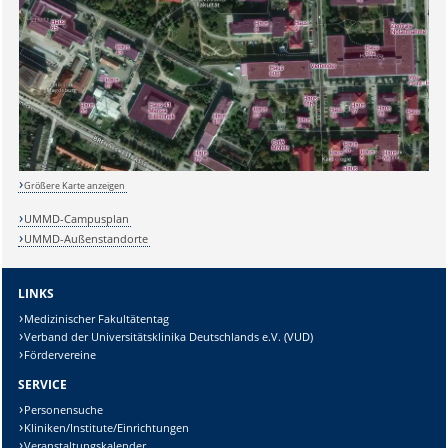
Größere Karte anzeigen
UMMD-Campusplan
UMMD-Außenstandorte
LINKS
Medizinischer Fakultätentag
Sicherheitsabfrage:
Verband der Universitätsklinika Deutschlands e.V. (VUD)
Fördervereine
SERVICE
Personensuche
Kliniken/Institute/Einrichtungen
Lösung:
Veranstaltungskalender