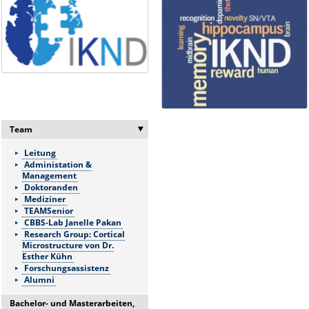
Team
‣
Leitung
Administation &
Management
Doktoranden
Mediziner
TEAMSenior
CBBS-Lab Janelle Pakan
Research Group: Cortical
Microstructure von Dr.
Esther Kühn
Forschungsassistenz
Alumni
Bachelor- und Masterarbeiten,