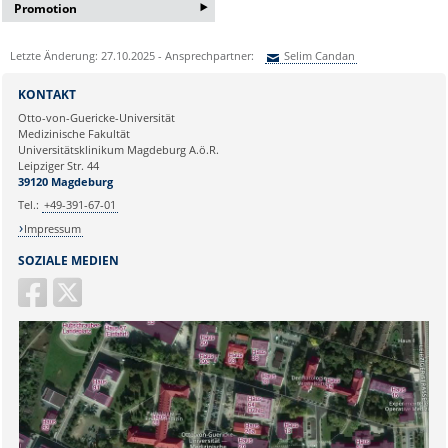
‣
Promotion
Bei Interesse an einer
Letzte Änderung: 27.10.2025 - Ansprechpartner:
Selim Candan
Bachelor/Masterarbeit oder
Promotion erfragen Sie bitte ein
Sie können eine Nachricht versenden an:
Selim Candan
Informationsgespräch bei:
KONTAKT
Ihre E-Mailadresse:
Frau Lema Jamizade:
Otto-von-Guericke-Universität
Medizinische Fakultät
lema.jamizada@med.ovgu.de
Universitätsklinikum Magdeburg A.ö.R.
oder telefonisch unter:
Ihr Anliegen:
Leipziger Str. 44
0391 67-250 51
39120 Magdeburg
Tel.:
+49-391-67-01
Impressum
SOZIALE MEDIEN