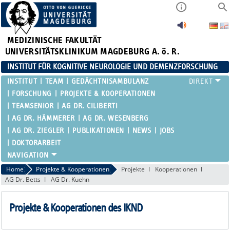
MEDIZINISCHE FAKULTÄT
UNIVERSITÄTSKLINIKUM MAGDEBURG A. ö. R.
INSTITUT FÜR KOGNITIVE NEUROLOGIE UND DEMENZFORSCHUNG
INSTITUT
TEAM
GEDÄCHTNISAMBULANZ
FORSCHUNG
PROJEKTE & KOOPERATIONEN
TEAMSENIOR
AG DR. CILIBERTI
AG DR. HÄMMERER
AG DR. WESENBERG
AG DR. ZIEGLER
PUBLIKATIONEN
NEWS
JOBS
DOKTORARBEIT
Home
Projekte & Kooperationen
Projekte
Kooperationen
AG Dr. Betts
AG Dr. Kuehn
Projekte & Kooperationen des IKND