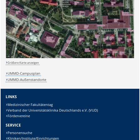
Größere Karte anzeigen
UMMD-Campusplan
UMMD-Außenstandorte
LINKS
Medizinischer Fakultätentag
Sicherheitsabfrage:
Verband der Universitätsklinika Deutschlands e.V. (VUD)
Fördervereine
SERVICE
Personensuche
Kliniken/Institute/Einrichtungen