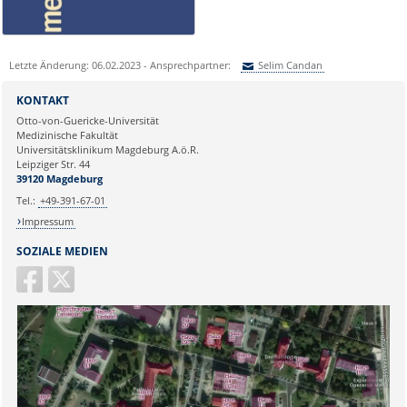
0391 67-250 51
Letzte Änderung: 06.02.2023 - Ansprechpartner:
Selim Candan
Sie können eine Nachricht versenden an:
Selim Candan
KONTAKT
Ihre E-Mailadresse:
Otto-von-Guericke-Universität
Medizinische Fakultät
Universitätsklinikum Magdeburg A.ö.R.
Ihr Anliegen:
Leipziger Str. 44
39120 Magdeburg
Tel.:
+49-391-67-01
Impressum
SOZIALE MEDIEN