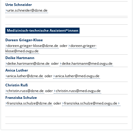
Urte Schneider
urte.schneider@dzne.de
Medizinisch-technische Assistent*innen
Doreen Grieger-Klose
doreen.grieger-klose@dzne.de
oder
doreen.grieger-
klose@med.ovgu.de
Deike Hartmann
deike.hartmann@dzne.de
oder
deike.hartmann@med.ovgu.de
Anica Luther
anica.luther@dzne.de
oder
anica.luther@med.ovgu.de
Christin Ruß
christin.russ@dzne.de
oder
christin.russ@med.ovgu.de
Franziska Schulze
franziska.schulze@dzne.de
oder
franziska.schulze@med.ovgu.de