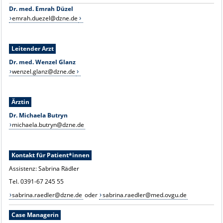
Dr. med. Emrah Düzel
emrah.duezel@dzne.de
Leitender Arzt
Dr. med. Wenzel Glanz
wenzel.glanz@dzne.de
Ärztin
Dr. Michaela Butryn
michaela.butryn@dzne.de
Kontakt für Patient*innen
Assistenz: Sabrina Rädler
Tel. 0391-67 245 55
sabrina.raedler@dzne.de
oder
sabrina.raedler@med.ovgu.de
Case Managerin