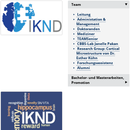
Team
Leitung
Administation &
Management
Doktoranden
Mediziner
TEAMSenior
CBBS-Lab Janelle Pakan
Research Group: Cortical
Microstructure von Dr.
Esther Kühn
Forschungsassistenz
Alumni
Bachelor- und Masterarbeiten,
‣
Promotion
Bei Interesse an einer
Bachelor/Masterarbeit oder
Promotion erfragen Sie bitte ein
Informationsgespräch bei:
Frau Lema Jamizade:
lema.jamizada@med.ovgu.de
oder telefonisch unter: