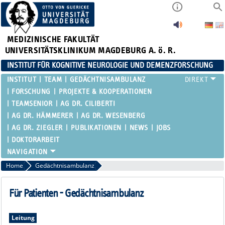
MEDIZINISCHE FAKULTÄT
UNIVERSITÄTSKLINIKUM MAGDEBURG A. ö. R.
INSTITUT FÜR KOGNITIVE NEUROLOGIE UND DEMENZFORSCHUNG
INSTITUT
TEAM
GEDÄCHTNISAMBULANZ
FORSCHUNG
PROJEKTE & KOOPERATIONEN
TEAMSENIOR
AG DR. CILIBERTI
AG DR. HÄMMERER
AG DR. WESENBERG
AG DR. ZIEGLER
PUBLIKATIONEN
NEWS
JOBS
DOKTORARBEIT
Home
Gedächtnisambulanz
Für Patienten - Gedächtnisambulanz
Leitung