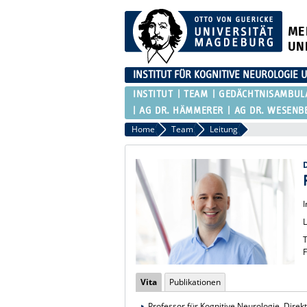
ME
UN
INSTITUT FÜR KOGNITIVE NEUROLOGI
INSTITUT
TEAM
GEDÄCHTNISAMBUL
AG DR. HÄMMERER
AG DR. WESENB
Home
Team
Leitung
T
F
Vita
Publikationen
Professor für Kognitive Neurologie, Direk