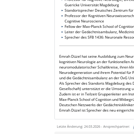
Guericke Universität Magdeburg
Standortsprecher Deutsches Zentrum für
Professor der Kognitiven Neurowissenschaf
Cognitive Neuroscience
Fellow der Max-Planck School of Cognitio
Leiter der Gedächtnisambulanz, Medizini
Sprecher des SFB 1436: Neuronale Ressou
Emrah Düzel hat seine Ausbildung zum Neurol
kognitiven Neurologie an der funktionellen
neuromodulatorischer Schaltkreise, ihren k
Neurodegeneration und ihrem Potential für Pl
und die Gedächtnisambulanz an der OvG Uni
Als Sprecher des Standorts Magdeburg des 
Gesellschaft) unterstützt er die Umsetzung 
Zudem ist er in Teilzeit Gruppenleiter am Ins
Max-Planck School of Cognition und Mitbegrü
Deutschen Netzwerks der Gedächtniskliniken 
Emrah Düzel ist Sprecher des neu eingerich
Letzte Änderung: 24.03.2026 - Ansprechpartner: