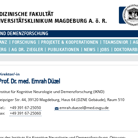
DIZINISCHE FAKULTÄT
IVERSITÄTSKLINIKUM MAGDEBURG A. ö. R.
E UND DEMENZFORSCHUNG
ANZ
FORSCHUNG
PROJEKTE & KOOPERATIONEN
TEAMSENIOR
AG
ERG
AG DR. ZIEGLER
PUBLIKATIONEN
NEWS
JOBS
DOKTORARB
Direktor/-in
Prof. Dr. med. Emrah Düzel
Institut für Kognitive Neurologie und Demenzforschung (IKND)
Leipziger Str. 44, 39120 Magdeburg, Haus 64 (DZNE Gebäude), Raum 510
el.:
+49 391 67-25050
emrah.duezel@med.ovgu.de
ax:
+49 391 67-25060
tor des Instituts für Kognitive Neurologie und Demenzforschung, Otto-von-