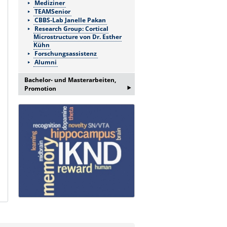
Mediziner
TEAMSenior
CBBS-Lab Janelle Pakan
Research Group: Cortical
Microstructure von Dr. Esther
Kühn
Forschungsassistenz
Alumni
Bachelor- und Masterarbeiten,
‣
Promotion
Bei Interesse an einer
Bachelor/Masterarbeit oder
Promotion erfragen Sie bitte ein
Informationsgespräch bei:
Frau Lema Jamizade:
lema.jamizada@med.ovgu.de
oder telefonisch unter:
0391 67-250 51