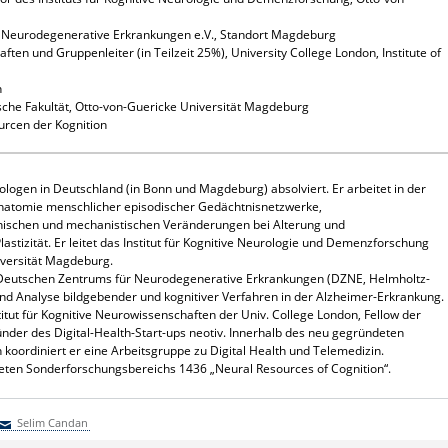
 Neurodegenerative Erkrankungen e.V., Standort Magdeburg
ten und Gruppenleiter (in Teilzeit 25%), University College London, Institute of
n
sche Fakultät, Otto-von-Guericke Universität Magdeburg
rcen der Kognition
ogen in Deutschland (in Bonn und Magdeburg) absolviert. Er arbeitet in der
 Anatomie menschlicher episodischer Gedächtnisnetzwerke,
linischen und mechanistischen Veränderungen bei Alterung und
astizität. Er leitet das Institut für Kognitive Neurologie und Demenzforschung
versität Magdeburg.
Deutschen Zentrums für Neurodegenerative Erkrankungen (DZNE, Helmholtz-
und Analyse bildgebender und kognitiver Verfahren in der Alzheimer-Erkrankung.
titut für Kognitive Neurowissenschaften der Univ. College London, Fellow der
nder des Digital-Health-Start-ups neotiv. Innerhalb des neu gegründeten
koordiniert er eine Arbeitsgruppe zu Digital Health und Telemedizin.
teten Sonderforschungsbereichs 1436 „Neural Resources of Cognition“.
Selim Candan