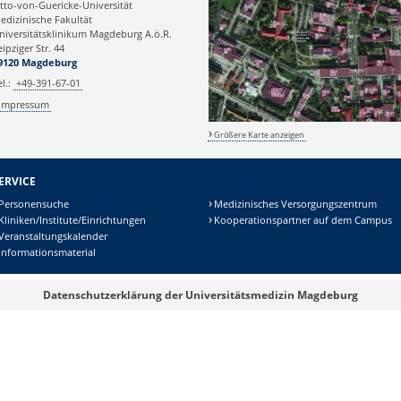
tto-von-Guericke-Universität
edizinische Fakultät
niversitätsklinikum Magdeburg A.ö.R.
eipziger Str. 44
9120 Magdeburg
el.:
+49-391-67-01
Impressum
Größere Karte anzeigen
ERVICE
Personensuche
Medizinisches Versorgungszentrum
Kliniken/Institute/Einrichtungen
Kooperationspartner auf dem Campus
Veranstaltungskalender
Informationsmaterial
Datenschutzerklärung der Universitätsmedizin Magdeburg