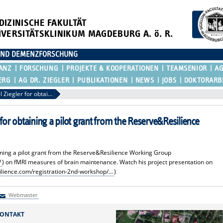
DIZINISCHE FAKULTÄT
IVERSITÄTSKLINIKUM MAGDEBURG A. ö. R.
E UND DEMENZFORSCHUNG
ANZ
FORSCHUNG
PROJEKTE & KOOPERATIONEN
TEAMSENIOR
AG
ERG
AG DR. ZIEGLER
PUBLIKATIONEN
NEWS
JOBS
DOKTORARB
Congratulations to Gabriel Ziegler for obtaining a pilot grant from the Reserve&Resilience Working Group
 for obtaining a pilot grant from the Reserve&Resilience
aining a pilot grant from the Reserve&Resilience Working Group
/
) on fMRI measures of brain maintenance. Watch his project presentation on
lience.com/registration-2
nd-workshop/
…
)
Webmaster
Webmaster
ONTAKT