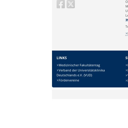
O
M
U
Ihr Anliegen:
L
3
T
LINKS
S
Medizinischer Fakultätentag
Verband der Universitätsklinika
Deutschlands e.V. (VUD)
Sicherheitsabfrage:
Fördervereine
Lösung: