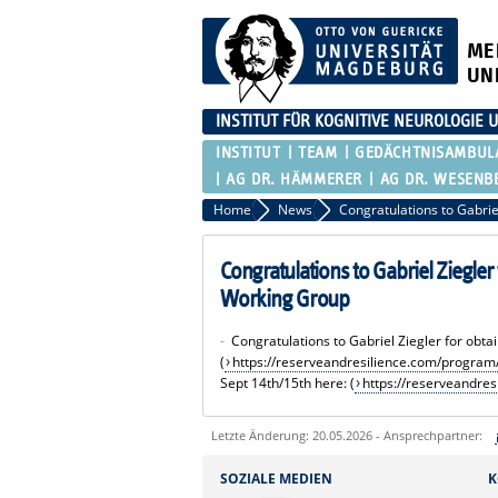
ME
UN
INSTITUT FÜR KOGNITIVE NEUROLOGI
INSTITUT
TEAM
GEDÄCHTNISAMBUL
AG DR. HÄMMERER
AG DR. WESENB
Home
News
Congratulations to Gabriel Ziegler
Working Group
-
Congratulations to Gabriel Ziegler for obt
(
https://
reserveandresilience.com/program
Sept 14th/15th here: (
https://
reserveandresi
Letzte Änderung: 20.05.2026 - Ansprechpartner:
Sie können eine Nachricht versenden an:
SOZIALE MEDIEN
K
Ihre E-Mailadresse: