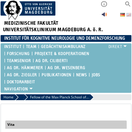
MEDIZINISCHE FAKULTÄT
UNIVERSITÄTSKLINIKUM MAGDEBURG A. ö. R.
INSTITUT FÜR KOGNITIVE NEUROLOGIE UND DEMENZFORSCHUNG
INSTITUT
TEAM
GEDÄCHTNISAMBULANZ
FORSCHUNG
PROJEKTE & KOOPERATIONEN
TEAMSENIOR
AG DR. CILIBERTI
AG DR. HÄMMERER
AG DR. WESENBERG
AG DR. ZIEGLER
PUBLIKATIONEN
NEWS
JOBS
DOKTORARBEIT
Home
Projekte
Fellow of the Max Planck School of Cognition
Vita