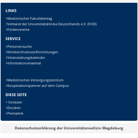
LINKS
Lösung:
Medizinischer Fakultätentag
Verband der Universitätsklinika Deutschlands e.V. (VUD)
Fördervereine
SERVICE
Personensuche
Kliniken/Institute/Einrichtungen
Veranstaltungskalender
Informationsmaterial
Medizinisches Versorgungszentrum
Kooperationspartner auf dem Campus
DIESE SEITE
Vorlesen
Drucken
Permalink
Datenschutzerklärung der Universitätsmedizin Magdeburg