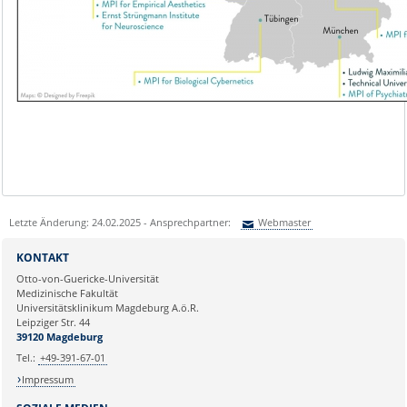
Letzte Änderung: 24.02.2025 - Ansprechpartner:
Webmaster
Sie können eine Nachricht versenden an:
Webmaster
KONTAKT
Ihre E-Mailadresse:
Otto-von-Guericke-Universität
Medizinische Fakultät
Universitätsklinikum Magdeburg A.ö.R.
Ihr Anliegen:
Leipziger Str. 44
39120 Magdeburg
Tel.:
+49-391-67-01
Impressum