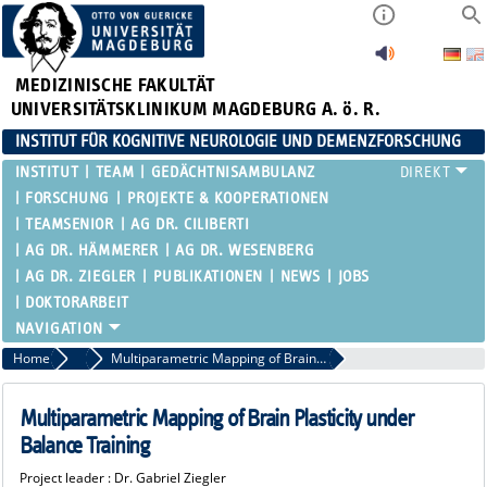
MEDIZINISCHE FAKULTÄT
UNIVERSITÄTSKLINIKUM MAGDEBURG A. ö. R.
INSTITUT FÜR KOGNITIVE NEUROLOGIE UND DEMENZFORSCHUNG
INSTITUT
TEAM
GEDÄCHTNISAMBULANZ
FORSCHUNG
PROJEKTE & KOOPERATIONEN
TEAMSENIOR
AG DR. CILIBERTI
AG DR. HÄMMERER
AG DR. WESENBERG
AG DR. ZIEGLER
PUBLIKATIONEN
NEWS
JOBS
DOKTORARBEIT
Home
Projekte
Multiparametric Mapping of Brain Plasticity under Balance Training
Multiparametric Mapping of Brain Plasticity under
Balance Training
Project leader : Dr. Gabriel Ziegler