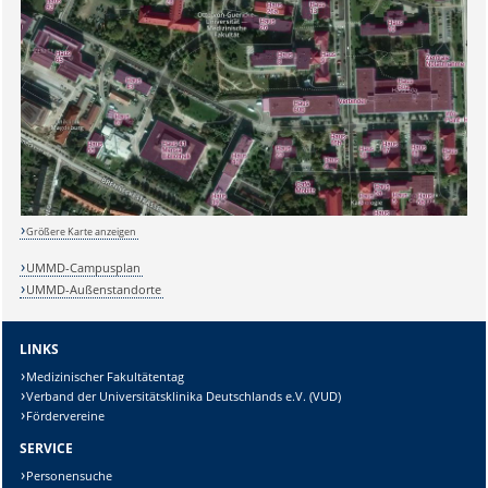
Sicherheitsabfrage:
Lösung:
Größere Karte anzeigen
UMMD-Campusplan
UMMD-Außenstandorte
LINKS
Medizinischer Fakultätentag
Verband der Universitätsklinika Deutschlands e.V. (VUD)
Fördervereine
SERVICE
Personensuche