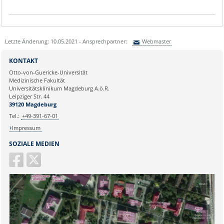
Letzte Änderung: 10.05.2021 - Ansprechpartner:
Webmaster
Sie können eine Nachricht versenden an:
Webmaster
KONTAKT
Ihre E-Mailadresse:
Otto-von-Guericke-Universität
Medizinische Fakultät
Universitätsklinikum Magdeburg A.ö.R.
Ihr Anliegen:
Leipziger Str. 44
39120 Magdeburg
Tel.:
+49-391-67-01
Impressum
SOZIALE MEDIEN