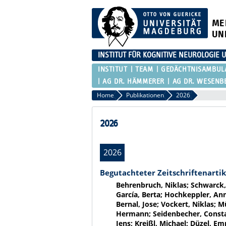
ME
UN
INSTITUT FÜR KOGNITIVE NEUROLOGI
INSTITUT
TEAM
GEDÄCHTNISAMBUL
AG DR. HÄMMERER
AG DR. WESENB
Home
Publikationen
2026
2026
2026
Begutachteter Zeitschriftenartik
Behrenbruch, Niklas; Schwarck,
García, Berta; Hochkeppler, Anne
Bernal, Jose; Vockert, Niklas; M
Hermann; Seidenbecher, Constan
Jens; Kreißl, Michael; Düzel, E