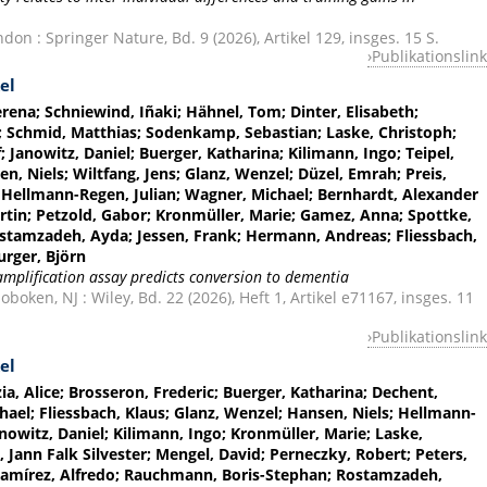
on : Springer Nature, Bd. 9 (2026), Artikel 129, insges. 15 S.
Publikationslink
el
ena; Schniewind, Iñaki; Hähnel, Tom; Dinter, Elisabeth;
a; Schmid, Matthias; Sodenkamp, Sebastian; Laske, Christoph;
f; Janowitz, Daniel; Buerger, Katharina; Kilimann, Ingo; Teipel,
n, Niels; Wiltfang, Jens; Glanz, Wenzel; Düzel, Emrah; Preis,
; Hellmann-Regen, Julian; Wagner, Michael; Bernhardt, Alexander
rtin; Petzold, Gabor; Kronmüller, Marie; Gamez, Anna; Spottke,
ostamzadeh, Ayda; Jessen, Frank; Hermann, Andreas; Fliessbach,
urger, Björn
amplification assay predicts conversion to dementia
oken, NJ : Wiley, Bd. 22 (2026), Heft 1, Artikel e71167, insges. 11
Publikationslink
el
ia, Alice; Brosseron, Frederic; Buerger, Katharina; Dechent,
hael; Fliessbach, Klaus; Glanz, Wenzel; Hansen, Niels; Hellmann-
anowitz, Daniel; Kilimann, Ingo; Kronmüller, Marie; Laske,
 Jann Falk Silvester; Mengel, David; Perneczky, Robert; Peters,
; Ramírez, Alfredo; Rauchmann, Boris-Stephan; Rostamzadeh,