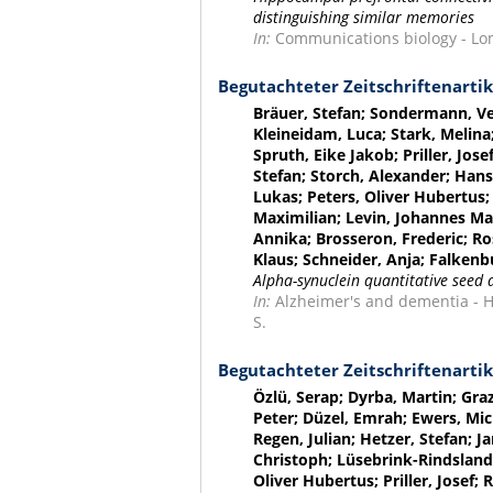
distinguishing similar memories
In:
Communications biology - Lond
Begutachteter Zeitschriftenartik
Bräuer, Stefan; Sondermann, Ver
Kleineidam, Luca; Stark, Melin
Spruth, Eike Jakob; Priller, Jose
Stefan; Storch, Alexander; Hanse
Lukas; Peters, Oliver Hubertus
Maximilian; Levin, Johannes Ma
Annika; Brosseron, Frederic; R
Klaus; Schneider, Anja; Falkenb
Alpha-synuclein quantitative seed 
In:
Alzheimer's and dementia - Hob
S.
Begutachteter Zeitschriftenartik
Özlü, Serap; Dyrba, Martin; Graz
Peter; Düzel, Emrah; Ewers, Mic
Regen, Julian; Hetzer, Stefan; J
Christoph; Lüsebrink-Rindsland,
Oliver Hubertus; Priller, Josef