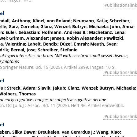
Publikationslink
el
yndall, Anthony; Känel, von Roland; Neumann, Katja; Schreiber,
elle; Garz, Cornelia; Glanz, Wenzel; Butryn, Michaela; John, Anna-
in; Euler, Sebastian; Hofmann, Andreas B.; Machetanz, Lena;
wel; Grimm, Alexander; Jansen, Robin Alexander; Pawlitzki,
a, Valentina; Labeit, Bendix; Düzel, Emrah; Meuth, Sven;
rik; Bernal, Jose; Schreiber, Stefanie
lcal hyperintensities on brain MRI with cerebral small vessel disease,
n symptoms
 Springer Nature, Bd. 15 (2025), Artikel 2999, insges. 10 S.
Publikationslink
el
sul; Streck, Adam; Slavik, Jakub; Glanz, Wenzel; Butryn, Michaela;
 Wolbers, Thomas
 early cognitive changes in subjective cognitive decline
 DC [u.a.] : Assoc., Bd. 11 (2025), Heft 36, Artikel eadw6404,
Publikationslink
el
leben, Silka Dawn; Breukelen, van Gerardus J.; Wang, Xiao;