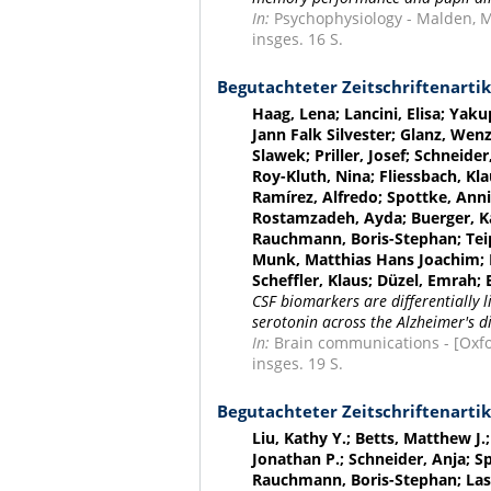
In:
Psychophysiology - Malden, Mas
insges. 16 S.
Begutachteter Zeitschriftenartik
Haag, Lena; Lancini, Elisa; Yaku
Jann Falk Silvester; Glanz, Wenz
Slawek; Priller, Josef; Schneide
Roy-Kluth, Nina; Fliessbach, Kl
Ramírez, Alfredo; Spottke, Annik
Rostamzadeh, Ayda; Buerger, Ka
Rauchmann, Boris-Stephan; Teipe
Munk, Matthias Hans Joachim; H
Scheffler, Klaus; Düzel, Emrah
CSF biomarkers are differentially
serotonin across the Alzheimer's 
In:
Brain communications - [Oxford
insges. 19 S.
Begutachteter Zeitschriftenartik
Liu, Kathy Y.; Betts, Matthew J
Jonathan P.; Schneider, Anja; S
Rauchmann, Boris-Stephan; Laske