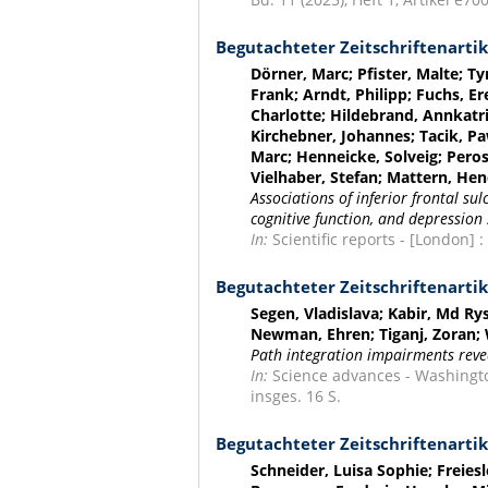
Begutachteter Zeitschriftenartik
Dörner, Marc; Pfister, Malte; T
Frank; Arndt, Philipp; Fuchs, Er
Charlotte; Hildebrand, Annkatr
Kirchebner, Johannes; Tacik, Pa
Marc; Henneicke, Solveig; Peros
Vielhaber, Stefan; Mattern, Hend
Associations of inferior frontal su
cognitive function, and depressio
In:
Scientific reports - [London] :
Begutachteter Zeitschriftenartik
Segen, Vladislava; Kabir, Md Ry
Newman, Ehren; Tiganj, Zoran;
Path integration impairments reveal
In:
Science advances - Washington,
insges. 16 S.
Begutachteter Zeitschriftenartik
Schneider, Luisa Sophie; Freies