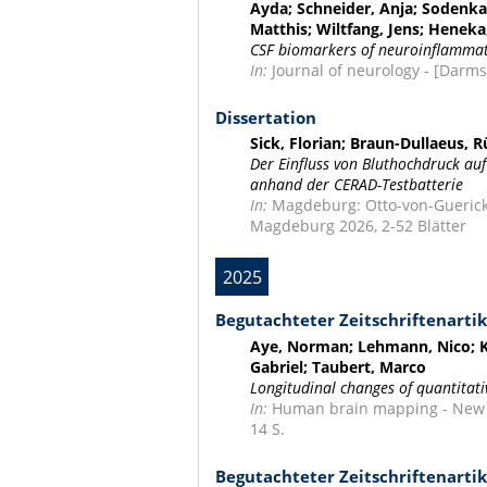
Ayda; Schneider, Anja; Sodenka
Matthis; Wiltfang, Jens; Heneka
CSF biomarkers of neuroinflammati
In:
Journal of neurology - [Darmsta
Dissertation
Sick, Florian; Braun-Dullaeus, 
Der Einfluss von Bluthochdruck auf
anhand der CERAD-Testbatterie
In:
Magdeburg: Otto-von-Guericke
Magdeburg 2026, 2-52 Blätter
2025
Begutachteter Zeitschriftenartik
Aye, Norman; Lehmann, Nico; Ka
Gabriel; Taubert, Marco
Longitudinal changes of quantitati
In:
Human brain mapping - New Yor
14 S.
Begutachteter Zeitschriftenartik