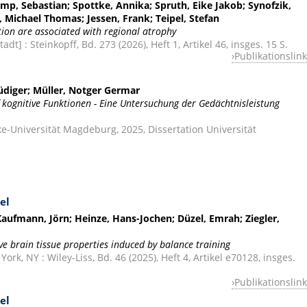
mp, Sebastian; Spottke, Annika; Spruth, Eike Jakob; Synofzik,
, Michael Thomas; Jessen, Frank; Teipel, Stefan
on are associated with regional atrophy
dt] : Steinkopff, Bd. 273 (2026), Heft 1, Artikel 46, insges. 15 S.
Publikationslink
Rüdiger; Müller, Notger Germar
 kognitive Funktionen - Eine Untersuchung der Gedächtnisleistung
-Universität Magdeburg, 2025, Dissertation Universität
el
ufmann, Jörn; Heinze, Hans-Jochen; Düzel, Emrah; Ziegler,
ve brain tissue properties induced by balance training
k, NY : Wiley-Liss, Bd. 46 (2025), Heft 4, Artikel e70128, insges.
Publikationslink
el