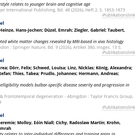
festyle relates to younger brain and cognitive age
r International Publishing, Bd. 48 (2026), Heft 2, S. 1853-1873
Publikationslink
el
einze, Hans-Jochen; Düzel, Emrah; Ziegler, Gabriel; Taubert,
ted white matter changes revealed by MRI-based in vivo histology
on : Springer Nature, Bd. 9 (2026), Artikel 380, insges. 13 S.
Publikationslink
el
ea; Dörr, Felix; Schwed, Louisa; Linz, Nicklas; König, Alexandra;
Stefan; Thies, Tabea; Prudlo, Johannes; Hermann, Andreas;
ligibility models bulbar-specific disease severity and progression in
 & frontotemporal degeneration - Abingdon : Taylor Francis Group,
9
Publikationslink
el
Jeremie; Molloy, Eóin Niall; Cichy, Radoslaw Martin; Krohn,
 Emrah
 relates to inter-individual differences and training gains in