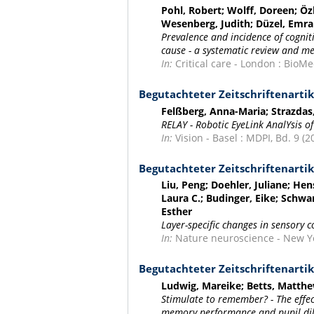
Pohl, Robert; Wolff, Doreen; Öz
Wesenberg, Judith; Düzel, Emra
Prevalence and incidence of cognit
cause - a systematic review and me
In:
Critical care - London : BioMed
Begutachteter Zeitschriftenartik
Felßberg, Anna-Maria; Strazda
RELAY - Robotic EyeLink AnalYsis of
In:
Vision - Basel : MDPI, Bd. 9 (20
Begutachteter Zeitschriftenartik
Liu, Peng; Doehler, Juliane; Hens
Laura C.; Budinger, Eike; Schwa
Esther
Layer-specific changes in sensory 
In:
Nature neuroscience - New Yor
Begutachteter Zeitschriftenartik
Ludwig, Mareike; Betts, Matth
Stimulate to remember? - The effec
memory performance and pupil di