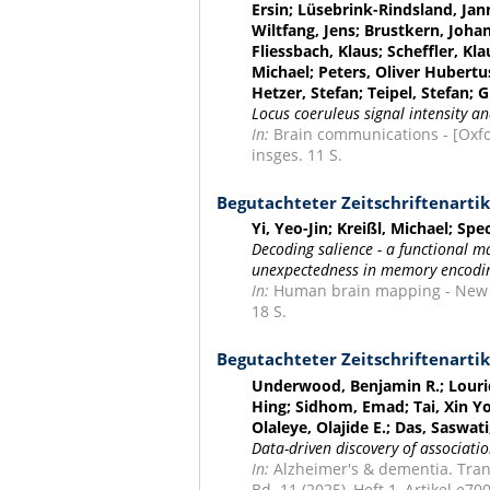
Ersin; Lüsebrink-Rindsland, Jan
Wiltfang, Jens; Brustkern, Johan
Fliessbach, Klaus; Scheffler, Kl
Michael; Peters, Oliver Hubert
Hetzer, Stefan; Teipel, Stefan;
Locus coeruleus signal intensity a
In:
Brain communications - [Oxford
insges. 11 S.
Begutachteter Zeitschriftenartik
Yi, Yeo-Jin; Kreißl, Michael; S
Decoding salience - a functional 
unexpectedness in memory encodin
In:
Human brain mapping - New Yor
18 S.
Begutachteter Zeitschriftenartik
Underwood, Benjamin R.; Lourid
Hing; Sidhom, Emad; Tai, Xin Yo
Olaleye, Olajide E.; Das, Saswat
Data-driven discovery of associati
In:
Alzheimer's & dementia. Trans
Bd. 11 (2025), Heft 1, Artikel e70