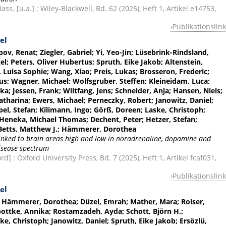
s. [u.a.] : Wiley-Blackwell, Bd. 62 (2025), Heft 1, Artikel e14753,
Publikationslink
el
pov, Renat; Ziegler, Gabriel; Yi, Yeo-Jin; Lüsebrink-Rindsland,
el; Peters, Oliver Hubertus; Spruth, Eike Jakob; Altenstein,
r, Luisa Sophie; Wang, Xiao; Preis, Lukas; Brosseron, Frederic;
aus; Wagner, Michael; Wolfsgruber, Steffen; Kleineidam, Luca;
a; Jessen, Frank; Wiltfang, Jens; Schneider, Anja; Hansen, Niels;
tharina; Ewers, Michael; Perneczky, Robert; Janowitz, Daniel;
l, Stefan; Kilimann, Ingo; Görß, Doreen; Laske, Christoph;
eneka, Michael Thomas; Dechent, Peter; Hetzer, Stefan;
; Betts, Matthew J.; Hämmerer, Dorothea
 linked to brain areas high and low in noradrenaline, dopamine and
disease spectrum
] : Oxford University Press, Bd. 7 (2025), Heft 1, Artikel fcaf031,
Publikationslink
el
.; Hämmerer, Dorothea; Düzel, Emrah; Mather, Mara; Roiser,
pottke, Annika; Rostamzadeh, Ayda; Schott, Björn H.;
, Christoph; Janowitz, Daniel; Spruth, Eike Jakob; Ersözlü,