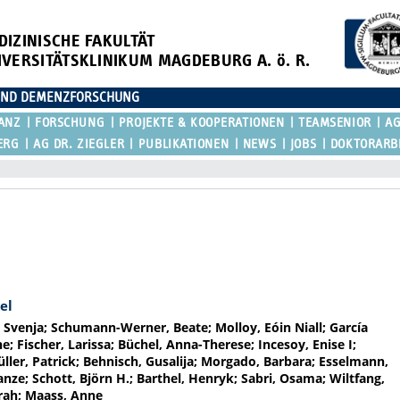
DIZINISCHE FAKULTÄT
IVERSITÄTSKLINIKUM MAGDEBURG A. ö. R.
E UND DEMENZFORSCHUNG
ANZ
FORSCHUNG
PROJEKTE & KOOPERATIONEN
TEAMSENIOR
AG
ERG
AG DR. ZIEGLER
PUBLIKATIONEN
NEWS
JOBS
DOKTORARB
el
 Svenja; Schumann-Werner, Beate; Molloy, Eóin Niall; García
; Fischer, Larissa; Büchel, Anna-Therese; Incesoy, Enise I;
üller, Patrick; Behnisch, Gusalija; Morgado, Barbara; Esselmann,
ze; Schott, Björn H.; Barthel, Henryk; Sabri, Osama; Wiltfang,
mrah; Maass, Anne