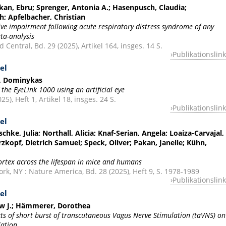
kan, Ebru; Sprenger, Antonia A.; Hasenpusch, Claudia;
h; Apfelbacher, Christian
ive impairment following acute respiratory distress syndrome of any
ta-analysis
 Central, Bd. 29 (2025), Artikel 164, insges. 14 S.
Publikationslink
el
s, Dominykas
 the EyeLink 1000 using an artificial eye
25), Heft 1, Artikel 18, insges. 24 S.
Publikationslink
el
chke, Julia; Northall, Alicia; Knaf-Serian, Angela; Loaiza-Carvajal,
rzkopf, Dietrich Samuel; Speck, Oliver; Pakan, Janelle; Kühn,
cortex across the lifespan in mice and humans
k, NY : Nature America, Bd. 28 (2025), Heft 9, S. 1978-1989
Publikationslink
el
ew J.; Hämmerer, Dorothea
ts of short burst of transcutaneous Vagus Nerve Stimulation (taVNS) on
lation