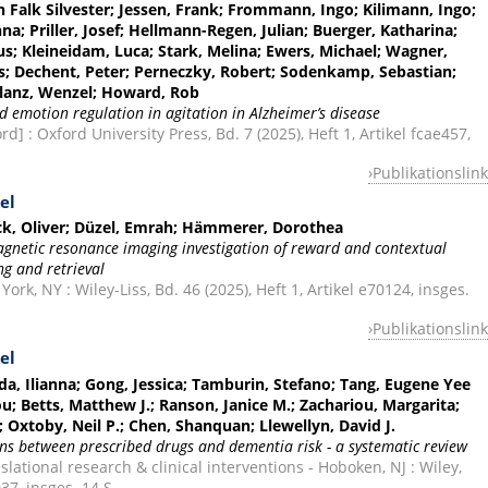
n Falk Silvester; Jessen, Frank; Frommann, Ingo; Kilimann, Ingo;
na; Priller, Josef; Hellmann-Regen, Julian; Buerger, Katharina;
aus; Kleineidam, Luca; Stark, Melina; Ewers, Michael; Wagner,
us; Dechent, Peter; Perneczky, Robert; Sodenkamp, Sebastian;
 Glanz, Wenzel; Howard, Rob
nd emotion regulation in agitation in Alzheimer’s disease
] : Oxford University Press, Bd. 7 (2025), Heft 1, Artikel fcae457,
Publikationslink
el
peck, Oliver; Düzel, Emrah; Hämmerer, Dorothea
magnetic resonance imaging investigation of reward and contextual
g and retrieval
k, NY : Wiley-Liss, Bd. 46 (2025), Heft 1, Artikel e70124, insges.
Publikationslink
el
a, Ilianna; Gong, Jessica; Tamburin, Stefano; Tang, Eugene Yee
u; Betts, Matthew J.; Ranson, Janice M.; Zachariou, Margarita;
i; Oxtoby, Neil P.; Chen, Shanquan; Llewellyn, David J.
ons between prescribed drugs and dementia risk - a systematic review
lational research & clinical interventions - Hoboken, NJ : Wiley,
037, insges. 14 S.