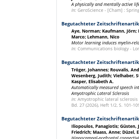
A physically and mentally active li
In:
GeroScience - [Cham] : Springe
Begutachteter Zeitschriftenartik
Aye, Norman; Kaufmann, Jörn; H
Marco; Lehmann, Nico
Motor learning induces myelin-rela
In:
Communications biology - Lond
Begutachteter Zeitschriftenartik
Tröger, Johannes; Rouvalis, Andr
Wesenberg, Judith; Vielhaber, 
Kasper, Elisabeth A.
Automatically measured speech intel
Amyotrophic Lateral Sclerosis
In:
Amyotrophic lateral sclerosis
Bd. 27 (2026), Heft 1/2, S. 101-10
Begutachteter Zeitschriftenartik
Iliopoulos, Panagiotis; Güsten, 
Friedrich; Maass, Anne; Düzel,
Hippocampal-prefrontal connectivity