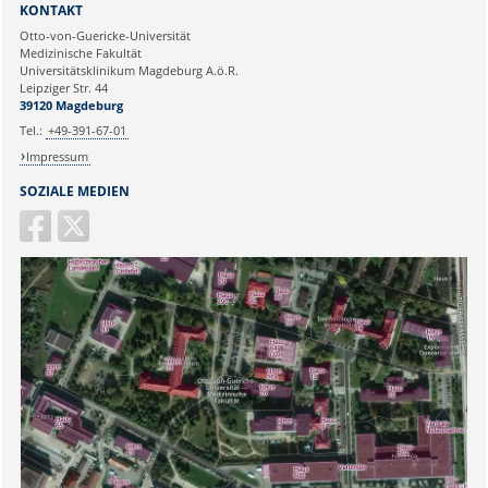
Sie können eine Nachricht versenden an:
Webmaster
KONTAKT
Ihre E-Mailadresse:
Otto-von-Guericke-Universität
Medizinische Fakultät
Universitätsklinikum Magdeburg A.ö.R.
Ihr Anliegen:
Leipziger Str. 44
39120 Magdeburg
Tel.:
+49-391-67-01
Impressum
SOZIALE MEDIEN