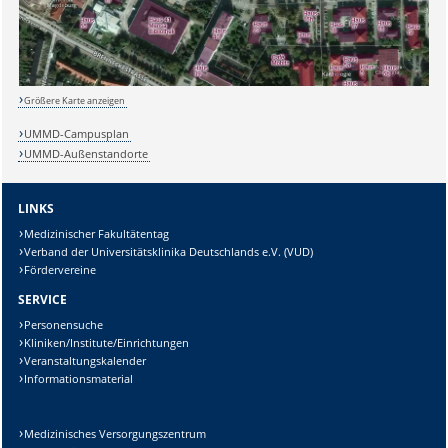
Größere Karte anzeigen
UMMD-Campusplan
Sicherheitsabfrage:
UMMD-Außenstandorte
LINKS
Medizinischer Fakultätentag
Lösung:
Verband der Universitätsklinika Deutschlands e.V. (VUD)
Fördervereine
SERVICE
Personensuche
Kliniken/Institute/Einrichtungen
Veranstaltungskalender
Informationsmaterial
Medizinisches Versorgungszentrum