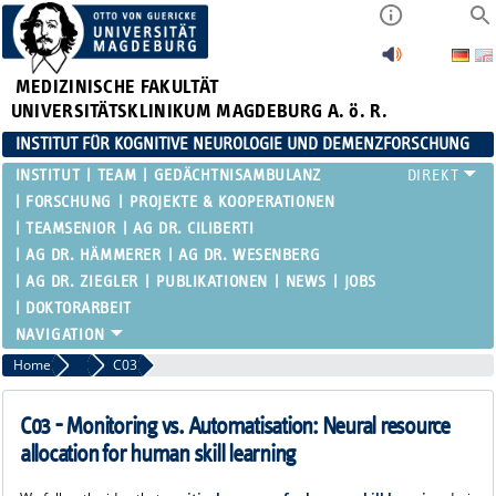
MEDIZINISCHE FAKULTÄT
UNIVERSITÄTSKLINIKUM MAGDEBURG A. ö. R.
INSTITUT FÜR KOGNITIVE NEUROLOGIE UND DEMENZFORSCHUNG
INSTITUT
TEAM
GEDÄCHTNISAMBULANZ
FORSCHUNG
PROJEKTE & KOOPERATIONEN
TEAMSENIOR
AG DR. CILIBERTI
AG DR. HÄMMERER
AG DR. WESENBERG
AG DR. ZIEGLER
PUBLIKATIONEN
NEWS
JOBS
DOKTORARBEIT
Home
SFB 1436
C03
C03 - Monitoring vs. Automatisation: Neural resource
allocation for human skill learning