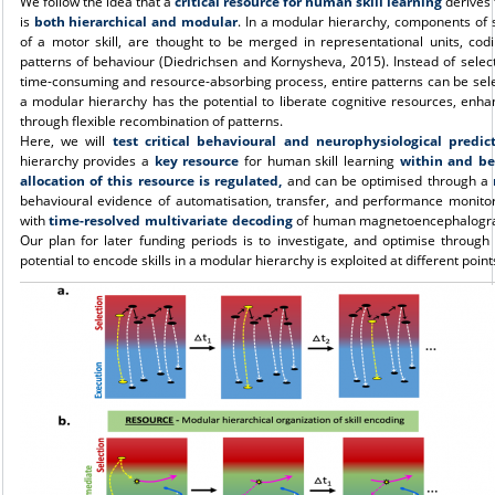
We follow the idea that a
critical resource for human skill learning
derives
is
both
hierarchical and modular
. In a modular hierarchy, components of 
of a motor skill, are thought to be merged in representational units, cod
patterns of behaviour (Diedrichsen and Kornysheva, 2015). Instead of select
time-consuming and resource-absorbing process, entire patterns can be sele
a modular hierarchy has the potential to liberate cognitive resources, enha
through flexible recombination of patterns.
Here, we will
test critical behavioural and neurophysiological predic
hierarchy provides a
key resource
for human skill learning
within and b
allocation of this resource is regulated,
and can be optimised through a
behavioural evidence of automatisation, transfer, and performance monitor
with
time-resolved multivariate decoding
of human magnetoencephalogra
Our plan for later funding periods is to investigate, and optimise through 
potential to encode skills in a modular hierarchy is exploited at different poin