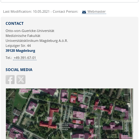
Last Modification: 10.05.2021 - Contact Person:
Webmaster
Sie können eine Nachricht versenden an:
Webmaster
CONTACT
Ihre E-Mailadresse:
Otto-von-Guericke-Universität
Medizinische Fakultät
Universitätsklinikum Magdeburg A.ö.R.
Ihr Anliegen:
Leipziger Str. 44
39120 Magdeburg
Tel.:
+49-391-67-01
SOCIAL MEDIA