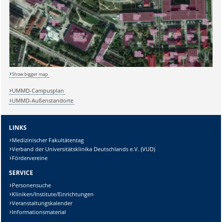
Sicherheitsabfrage:
Lösung:
Show bigger map
UMMD-Campusplan
UMMD-Außenstandorte
LINKS
Medizinischer Fakultätentag
Verband der Universitätsklinika Deutschlands e.V. (VUD)
Fördervereine
SERVICE
Personensuche
Kliniken/Institute/Einrichtungen
Veranstaltungskalender
Informationsmaterial