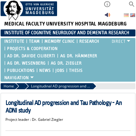
MEDICAL FACULTY
UNIVERSITY HOSPITAL MAGDEBURG
INSTITUTE OF COGNITIVE NEUROLOGY AND DEMENTIA RESEARCH
INSTITUTE
TEAM
MEMORY CLINIC
RESEARCH
PROJECTS & COOPERATION
AD DR. DAVIDE CILIBERTI
AG DR. HÄMMERER
AG DR. WESENBERG
AG DR. ZIEGLER
PUBLICATIONS
NEWS
JOBS
THESIS
Home
Projects
Longitudinal AD progression and Tau Pathology - An ADNI study
Longitudinal AD progression and Tau Pathology - An
ADNI study
Project leader : Dr. Gabriel Ziegler