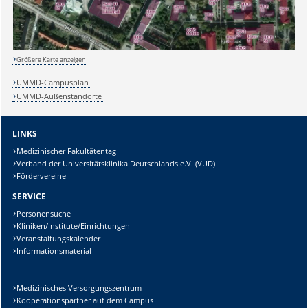
Sicherheitsabfrage:
Größere Karte anzeigen
UMMD-Campusplan
Lösung:
UMMD-Außenstandorte
LINKS
Medizinischer Fakultätentag
Verband der Universitätsklinika Deutschlands e.V. (VUD)
Fördervereine
SERVICE
Personensuche
Kliniken/Institute/Einrichtungen
Veranstaltungskalender
Informationsmaterial
Medizinisches Versorgungszentrum
Kooperationspartner auf dem Campus