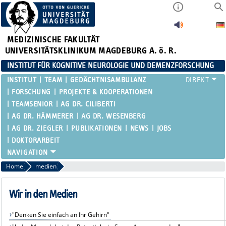
MEDIZINISCHE FAKULTÄT
UNIVERSITÄTSKLINIKUM MAGDEBURG A. ö. R.
INSTITUT FÜR KOGNITIVE NEUROLOGIE UND DEMENZFORSCHUNG
INSTITUT
TEAM
GEDÄCHTNISAMBULANZ
FORSCHUNG
PROJEKTE & KOOPERATIONEN
TEAMSENIOR
AG DR. CILIBERTI
AG DR. HÄMMERER
AG DR. WESENBERG
AG DR. ZIEGLER
PUBLIKATIONEN
NEWS
JOBS
DOKTORARBEIT
Home
medien
Wir in den Medien
"Denken Sie einfach an Ihr Gehirn"