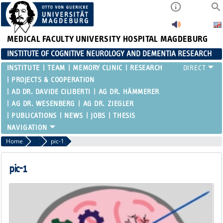
MEDICAL FACULTY
UNIVERSITY HOSPITAL MAGDEBURG
INSTITUTE OF COGNITIVE NEUROLOGY AND DEMENTIA RESEARCH
INSTITUTE
TEAM
MEMORY CLINIC
RESEARCH
PROJECTS & COOPERATION
AD DR. DAVIDE CILIBERTI
AG DR. HÄMMERER
AG DR. WESENBERG
AG DR. ZIEGLER
PUBLICATIONS
NEWS
JOBS
THESIS
Home
AD Dr. Davide Ciliberti
pic-1
pic-1