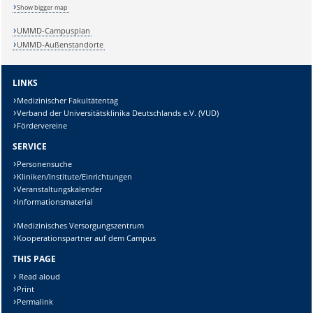
Show bigger map
UMMD-Campusplan
Lösung:
UMMD-Außenstandorte
LINKS
Medizinischer Fakultätentag
Verband der Universitätsklinika Deutschlands e.V. (VUD)
Fördervereine
SERVICE
Personensuche
Kliniken/Institute/Einrichtungen
Veranstaltungskalender
Informationsmaterial
Medizinisches Versorgungszentrum
Kooperationspartner auf dem Campus
THIS PAGE
Read aloud
Print
Permalink