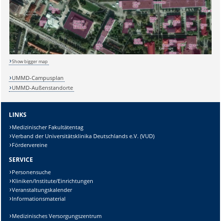
Lösung:
Show bigger map
UMMD-Campusplan
UMMD-Außenstandorte
LINKS
Medizinischer Fakultätentag
Verband der Universitätsklinika Deutschlands e.V. (VUD)
Fördervereine
SERVICE
Personensuche
Kliniken/Institute/Einrichtungen
Veranstaltungskalender
Informationsmaterial
Medizinisches Versorgungszentrum