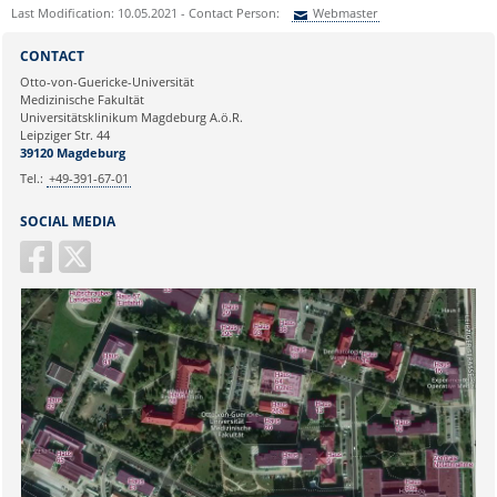
Last Modification: 10.05.2021 - Contact Person:
Webmaster
Sie können eine Nachricht versenden an:
Webmaster
CONTACT
Ihre E-Mailadresse:
Otto-von-Guericke-Universität
Medizinische Fakultät
Universitätsklinikum Magdeburg A.ö.R.
Ihr Anliegen:
Leipziger Str. 44
39120 Magdeburg
Tel.:
+49-391-67-01
SOCIAL MEDIA
Sicherheitsabfrage: