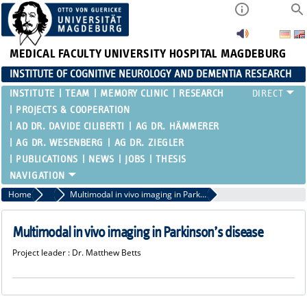
MEDICAL FACULTY
UNIVERSITY HOSPITAL MAGDEBURG
INSTITUTE OF COGNITIVE NEUROLOGY AND DEMENTIA RESEARCH
INSTITUTE
TEAM
MEMORY CLINIC
RESEARCH
PROJECTS & COOPERATION
AD DR. DAVIDE CILIBERTI
AG DR. HÄMMERER
AG DR. WESENBERG
AG DR. ZIEGLER
PUBLICATIONS
NEWS
JOBS
THESIS
Home
Projects
Multimodal in vivo imaging in Parkinson’s disease
Multimodal in vivo imaging in Parkinson’s disease
Project leader : Dr. Matthew Betts