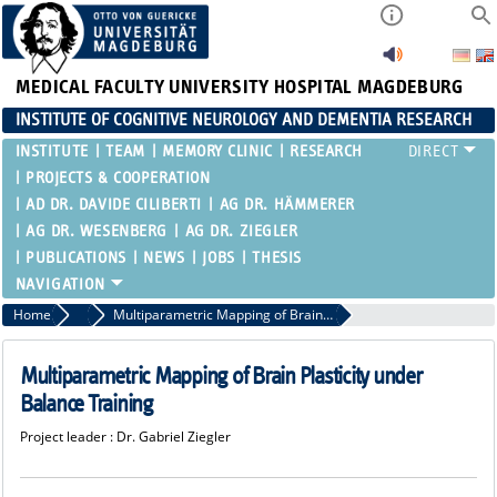
MEDICAL FACULTY
UNIVERSITY HOSPITAL MAGDEBURG
INSTITUTE OF COGNITIVE NEUROLOGY AND DEMENTIA RESEARCH
INSTITUTE
TEAM
MEMORY CLINIC
RESEARCH
PROJECTS & COOPERATION
AD DR. DAVIDE CILIBERTI
AG DR. HÄMMERER
AG DR. WESENBERG
AG DR. ZIEGLER
PUBLICATIONS
NEWS
JOBS
THESIS
Home
Projects
Multiparametric Mapping of Brain Plasticity under Balance Training
Multiparametric Mapping of Brain Plasticity under
Balance Training
Project leader : Dr. Gabriel Ziegler