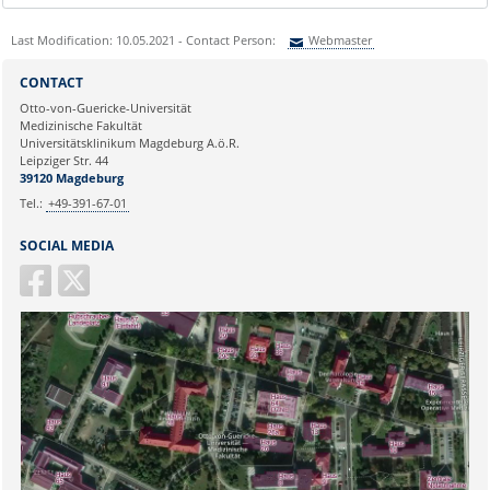
Last Modification: 10.05.2021 - Contact Person:
Webmaster
Sie können eine Nachricht versenden an:
Webmaster
CONTACT
Ihre E-Mailadresse:
Otto-von-Guericke-Universität
Medizinische Fakultät
Universitätsklinikum Magdeburg A.ö.R.
Ihr Anliegen:
Leipziger Str. 44
39120 Magdeburg
Tel.:
+49-391-67-01
SOCIAL MEDIA