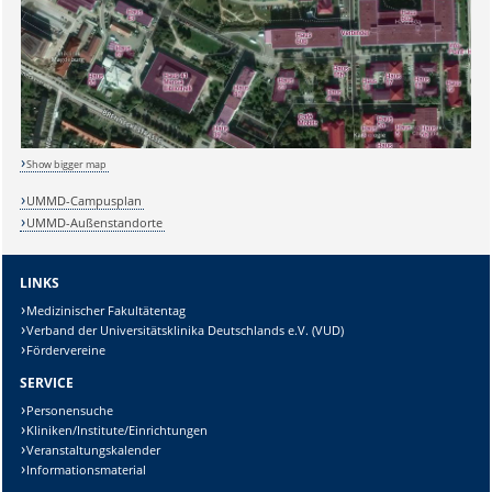
Sicherheitsabfrage:
Lösung:
Show bigger map
UMMD-Campusplan
UMMD-Außenstandorte
LINKS
Medizinischer Fakultätentag
Verband der Universitätsklinika Deutschlands e.V. (VUD)
Fördervereine
SERVICE
Personensuche
Kliniken/Institute/Einrichtungen
Veranstaltungskalender
Informationsmaterial