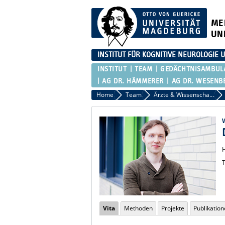
ME
UN
INSTITUT FÜR KOGNITIVE NEUROLOGI
INSTITUT
TEAM
GEDÄCHTNISAMBUL
AG DR. HÄMMERER
AG DR. WESENB
Home
Team
Ärzte & Wissenschaftliche Mitarbeiter der AG Düzel
T
Vita
Methoden
Projekte
Publikatio