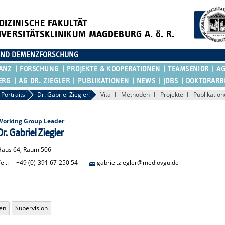
DIZINISCHE FAKULTÄT
IVERSITÄTSKLINIKUM MAGDEBURG A. ö. R.
E UND DEMENZFORSCHUNG
ANZ
FORSCHUNG
PROJEKTE & KOOPERATIONEN
TEAMSENIOR
AG
ERG
AG DR. ZIEGLER
PUBLIKATIONEN
NEWS
JOBS
DOKTORARB
Portraits
Dr. Gabriel Ziegler
Vita
Methoden
Projekte
Publikatio
Working Group Leader
Dr. Gabriel Ziegler
Haus 64, Raum 506
el.:
+49 (0)-391 67-250 54
gabriel.ziegler@med.ovgu.de
nen
Supervision