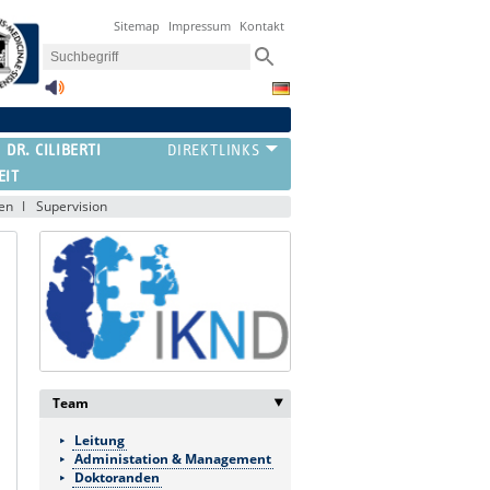
Sitemap
Impressum
Kontakt
 DR. CILIBERTI
EIT
nen
Supervision
Team
‣
Leitung
Administation & Management
Doktoranden