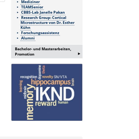
Mediziner
TEAMSenior
CBBS-Lab Janelle Pakan
Research Group: Cortical
Microstructure von Dr. Esther
Kühn
Forschungsassistenz
Alumni
Bachelor- und Masterarbeiten,
‣
Promotion
Bei Interesse an einer
Bachelor/Masterarbeit oder
Promotion erfragen Sie bitte ein
Informationsgespräch bei:
Frau Lema Jamizade:
lema.jamizada@med.ovgu.de
oder telefonisch unter:
0391 67-250 51