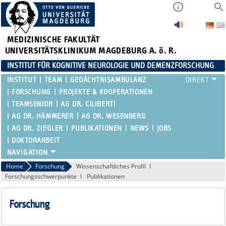
MEDIZINISCHE FAKULTÄT
UNIVERSITÄTSKLINIKUM MAGDEBURG A. ö. R.
INSTITUT FÜR KOGNITIVE NEUROLOGIE UND DEMENZFORSCHUNG
INSTITUT
TEAM
GEDÄCHTNISAMBULANZ
FORSCHUNG
PROJEKTE & KOOPERATIONEN
TEAMSENIOR
AG DR. CILIBERTI
AG DR. HÄMMERER
AG DR. WESENBERG
AG DR. ZIEGLER
PUBLIKATIONEN
NEWS
JOBS
DOKTORARBEIT
Home
Forschung
Wissenschaftliches Profil
Forschungsschwerpunkte
Publikationen
Forschung