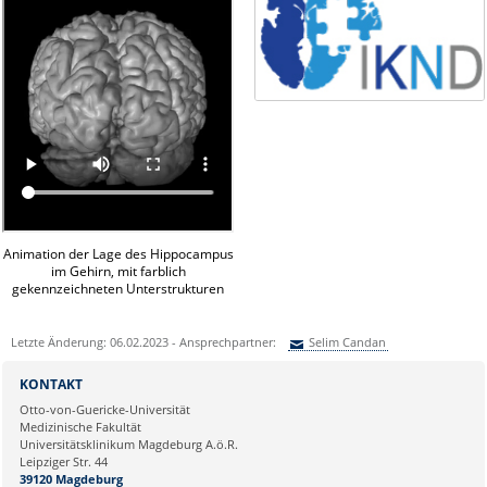
Animation der Lage des Hippocampus
im Gehirn, mit farblich
gekennzeichneten Unterstrukturen
Letzte Änderung: 06.02.2023 - Ansprechpartner:
Selim Candan
Sie können eine Nachricht versenden an:
Selim Candan
KONTAKT
Ihre E-Mailadresse:
Otto-von-Guericke-Universität
Medizinische Fakultät
Universitätsklinikum Magdeburg A.ö.R.
Ihr Anliegen:
Leipziger Str. 44
39120 Magdeburg