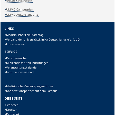
Größere Karte anzeigen
UMMD-Campusplan
Lösung:
UMMD-Außenstandorte
LINKS
Medizinischer Fakultätentag
Verband der Universitätsklinika Deutschlands e.V. (VUD)
Fördervereine
SERVICE
Personensuche
Kliniken/Institute/Einrichtungen
Veranstaltungskalender
Informationsmaterial
Medizinisches Versorgungszentrum
Kooperationspartner auf dem Campus
DIESE SEITE
Vorlesen
Drucken
Permalink