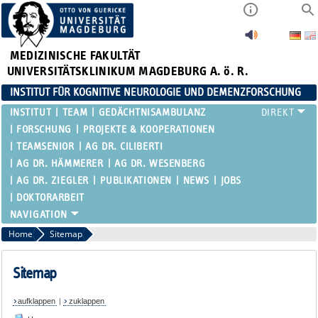
MEDIZINISCHE FAKULTÄT
UNIVERSITÄTSKLINIKUM MAGDEBURG A. ö. R.
INSTITUT FÜR KOGNITIVE NEUROLOGIE UND DEMENZFORSCHUNG
INSTITUT
TEAM
GEDÄCHTNISAMBULANZ
FORSCHUNG
PROJEKTE & KOOPERATIONEN
TEAMSENIOR
AG DR. CILIBERTI
AG DR. HÄMMERER
AG DR. WESENBERG
AG DR. ZIEGLER
PUBLIKATIONEN
NEWS
JOBS
DOKTORARBEIT
Home
Sitemap
Sitemap
aufklappen
|
zuklappen