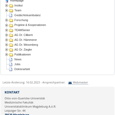
Homepage
Institut
Team
Gedächtnisambulanz
Forschung
Projekte & Kooperationen
TEAMSenior
AG Dr. Ciliberti
AG Dr. Hämmerer
AG Dr. Wesenberg
AG Dr. Ziegler
Publikationen
News
Jobs
Doktorarbeit
Letzte Änderung: 16.02.2023 - Ansprechpartner:
Webmaster
Sie können eine Nachricht versenden an:
Webmaster
KONTAKT
Ihre E-Mailadresse:
Otto-von-Guericke-Universität
Medizinische Fakultät
Universitätsklinikum Magdeburg A.ö.R.
Ihr Anliegen:
Leipziger Str. 44
39120 Magdeburg