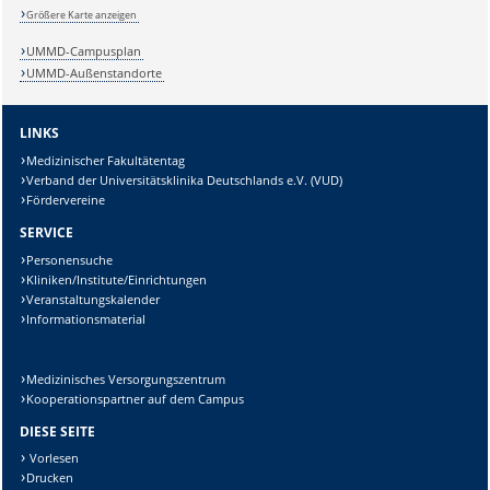
Größere Karte anzeigen
UMMD-Campusplan
Lösung:
UMMD-Außenstandorte
LINKS
Medizinischer Fakultätentag
Verband der Universitätsklinika Deutschlands e.V. (VUD)
Fördervereine
SERVICE
Personensuche
Kliniken/Institute/Einrichtungen
Veranstaltungskalender
Informationsmaterial
Medizinisches Versorgungszentrum
Kooperationspartner auf dem Campus
DIESE SEITE
Vorlesen
Drucken