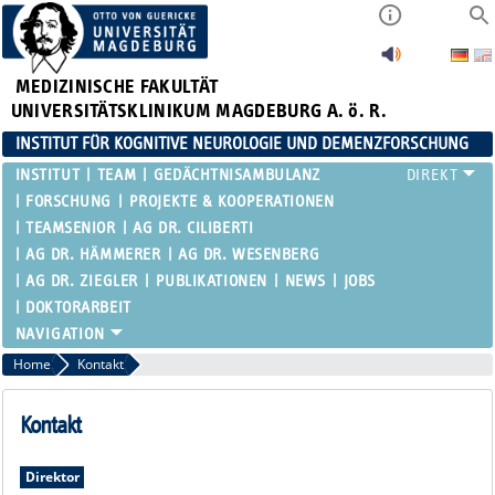
MEDIZINISCHE FAKULTÄT
UNIVERSITÄTSKLINIKUM MAGDEBURG A. ö. R.
INSTITUT FÜR KOGNITIVE NEUROLOGIE UND DEMENZFORSCHUNG
INSTITUT
TEAM
GEDÄCHTNISAMBULANZ
FORSCHUNG
PROJEKTE & KOOPERATIONEN
TEAMSENIOR
AG DR. CILIBERTI
AG DR. HÄMMERER
AG DR. WESENBERG
AG DR. ZIEGLER
PUBLIKATIONEN
NEWS
JOBS
DOKTORARBEIT
Home
Kontakt
Kontakt
Direktor