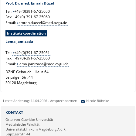
Prof. Dr. med. Emrah Düzel
Tel:
+49 (0)391-67-25050
Fax: +49 (0)-391-67-25060
Email:
emrah.duezel@med.ovgu.de
Institutskoordination
Lema Jamizada
Tel:
+49 (0)391-67-25051
Fax: +49 (0)-391-67-25060
Email:
lema.jamizada@med.ovgu.de
DZNE Gebäude - Haus 64
Leipziger Str. 44
39120 Magdeburg
Letzte Änderung: 14.04.2026 - Ansprechpartner:
Nicole Böhnke
Sie können eine Nachricht versenden an:
Nicole Böhnke
KONTAKT
Ihre E-Mailadresse:
Otto-von-Guericke-Universität
Medizinische Fakultät
Universitätsklinikum Magdeburg A.ö.R.
Ihr Anliegen:
Leipziger Str. 44