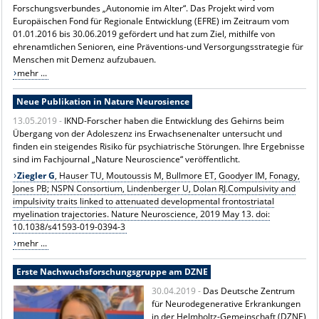
Forschungsverbundes „Autonomie im Alter“. Das Projekt wird vom
Europäischen Fond für Regionale Entwicklung (EFRE) im Zeitraum vom
01.01.2016 bis 30.06.2019 gefördert und hat zum Ziel, mithilfe von
ehrenamtlichen Senioren, eine Präventions-und Versorgungsstrategie für
Menschen mit Demenz aufzubauen.
mehr ...
Neue Publikation in Nature Neurosience
13.05.2019 -
IKND-Forscher haben die Entwicklung des Gehirns beim
Übergang von der Adoleszenz ins Erwachsenenalter untersucht und
finden ein steigendes Risiko für psychiatrische Störungen. Ihre Ergebnisse
sind im Fachjournal „Nature Neuroscience“ veröffentlicht.
Ziegler G
, Hauser TU, Moutoussis M, Bullmore ET, Goodyer IM, Fonagy,
Jones PB; NSPN Consortium, Lindenberger U, Dolan RJ.Compulsivity and
impulsivity traits linked to attenuated developmental frontostriatal
myelination trajectories. Nature Neuroscience, 2019 May 13. doi:
10.1038/s41593-019-0394-3
mehr ...
Erste Nachwuchsforschungsgruppe am DZNE
30.04.2019 -
Das Deutsche Zentrum
für Neurodegenerative Erkrankungen
in der Helmholtz-Gemeinschaft (DZNE)