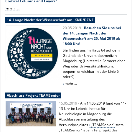
Cortical Columns and Layers"
mehr ...
14. Lange Nacht der Wissenschaft am IKND/DZNE
20.05.2019 -
Besuchen Sie uns bei
der 14. Langen Nacht der
Wissenschaft am 25. Mai 2019 ab
18:00 Uhr!
Sie finden uns im Haus 64 auf dem
Gelände der Universitätsmedizin
Magdeburg (Haltestelle Fermersleber
Weg oder Universitätsklinikum,
bequem erreichbar mit der Linie 6
oder 9).
mehr ...
Abschluss Projekt TEAMSenior
15.05.2019 -
Am 14.05.2019 fand von 11-
13 Uhr im Leibniz-Institut für
Neurobiologie in Magdeburg die
Abschlussveranstaltung des
Verbundprojektes
„TEAMSenior“
statt.
„TEAMSenior“ ist ein Teilprojekt des