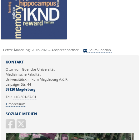
Letzte Änderung: 20.05.2026 - Ansprechpartner:
Selim Candan
Sie können eine Nachricht versenden an:
Selim Candan
KONTAKT
Ihre E-Mailadresse:
Otto-von-Guericke-Universität
Medizinische Fakultät
Universitätsklinikum Magdeburg A.ö.R.
Ihr Anliegen:
Leipziger Str. 44
39120 Magdeburg
Tel.:
+49-391-67-01
Impressum
SOZIALE MEDIEN