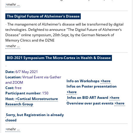
mehr ...
The Digital Future of Alzheimer's Disease
-
The management of Alzheimer’s disease will be transformed by digital
technologies. Delighted to announce "The Digital Future of Alzheimer’s
Disease" online symposium, 20th Sept, by the German Network of
Memory Clinics and the DZNE
mehr ...
BID-2021 Symposium The Micro-Cortex in Health & Disease
-
Date:
6/7 May 2021
Location:
Virtual Event via Gather
Info on Workshops
here
and ZOOM
Infos on Poster presentation
Cost:
free
here
Participant number
: ​150
Infos on BID ART Award
here
Host:
Cortical Microstructure
Overview over past events
here
Research Group
Sorry, but Registration is already
closed
mehr ...