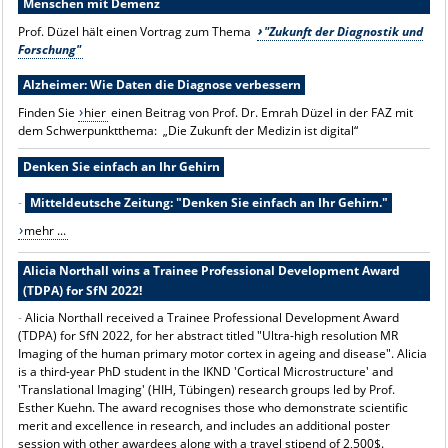
Menschen mit Demenz
Prof. Düzel hält einen Vortrag zum Thema
"Zukunft der Diagnostik und
Forschung"
Alzheimer: Wie Daten die Diagnose verbessern
Finden Sie
hier
einen Beitrag von Prof. Dr. Emrah Düzel in der FAZ mit
dem Schwerpunktthema: „Die Zukunft der Medizin ist digital“
Denken Sie einfach an Ihr Gehirn
-
Mitteldeutsche Zeitung: "Denken Sie einfach an Ihr Gehirn."
mehr ...
Alicia Northall wins a Trainee Professional Development Award
(TDPA) for SfN 2022!
-
Alicia Northall received a Trainee Professional Development Award
(TDPA)
for SfN 2022, for her abstract titled "Ultra-high resolution MR
Imaging of the human primary motor cortex in ageing and disease". Alicia
is a third-year PhD student in the IKND 'Cortical Microstructure' and
'Translational Imaging' (HIH, Tübingen) research groups led by Prof.
Esther Kuehn. The award recognises those who demonstrate scientific
merit and excellence in research, and includes an additional poster
session with other awardees along with a travel stipend of 2,500$.