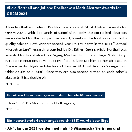
Alicia Northall and Juliane Doelher win Merit Abstract Awards for
OHBM 2021
-
Alicia Northall and Juliane Doehler
have received Merit Abstract Awards for
OHBM 2021
. With thousands of submissions, only the top-ranked abstracts
were selected for this competitive award, based on the hard work and high-
quality science.
Both winners second-year PhD students in
the IKND
"Cortical
Microstructure"
research group led by Dr. Esther Kuehn.
Alicia Northall was
awarded for her abstract on "Aging Myeloarchitecture of Large-Scale Body-
Part Representations in M1 at 7T-MRI" and Juliane Doehler for her abstract on
"Layer-specific Myeloarchitecture of Human S1 Hand Area in Younger and
Older Adults at 7T-MRI". Since they are also second-author on each other's
abstracts, it is a double win!
mehr ...
Dorothea Hämmerer gewinnt den Brenda Milner award.
-
Dear SFB1315 Members and Colleagues,
mehr ...
Ein neuer Sonderforschungsbereich (SFB) wurde bewilligt
-
Ab 1. Januar 2021 werden mehr als 40 Wissenschaftlerinnen und