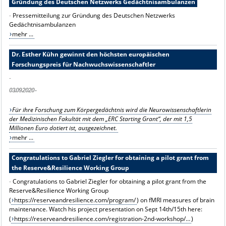
Gründung des Deutschen Netzwerks Gedächtnisambulanzen
-
Pressemitteilung zur Gründung des Deutschen Netzwerks
Gedächtnisambulanzen
mehr ...
Dr. Esther Kühn gewinnt den höchsten europäischen
Forschungspreis für Nachwuchswissenschaftler
-
03.09.2020 -
Für ihre Forschung zum Körpergedächtnis wird die Neurowissenschaftlerin
der Medizinischen Fakultät mit dem „ERC Starting Grant“, der mit 1,5
Millionen Euro dotiert ist, ausgezeichnet.
mehr ...
Congratulations to Gabriel Ziegler for obtaining a pilot grant from
the Reserve&Resilience Working Group
-
Congratulations to Gabriel Ziegler for obtaining a pilot grant from the
Reserve&Resilience Working Group
(
https://
reserveandresilience.com/program/
) on fMRI measures of brain
maintenance. Watch his project presentation on Sept 14th/15th here:
(
https://
reserveandresilience.com/registration-2
nd-workshop/
…
)