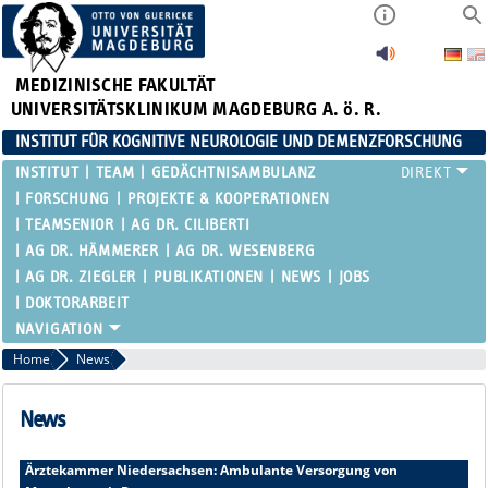
MEDIZINISCHE FAKULTÄT
UNIVERSITÄTSKLINIKUM MAGDEBURG A. ö. R.
INSTITUT FÜR KOGNITIVE NEUROLOGIE UND DEMENZFORSCHUNG
INSTITUT
TEAM
GEDÄCHTNISAMBULANZ
FORSCHUNG
PROJEKTE & KOOPERATIONEN
TEAMSENIOR
AG DR. CILIBERTI
AG DR. HÄMMERER
AG DR. WESENBERG
AG DR. ZIEGLER
PUBLIKATIONEN
NEWS
JOBS
DOKTORARBEIT
Home
News
News
Ärztekammer Niedersachsen: Ambulante Versorgung von