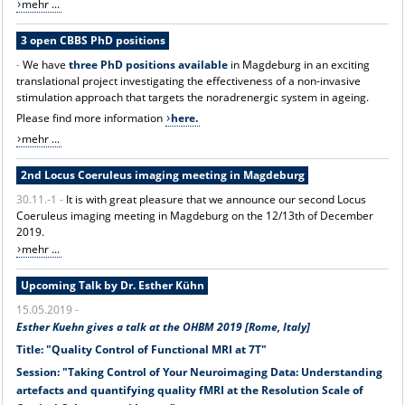
mehr ...
3 open CBBS PhD positions
-
We have
three PhD positions available
in Magdeburg in an exciting
translational project investigating the effectiveness of a non-invasive
stimulation approach that targets the noradrenergic system in ageing.
Please find more information
here.
mehr ...
2nd Locus Coeruleus imaging meeting in Magdeburg
30.11.-1 -
It is with great pleasure that we announce our second Locus
Coeruleus imaging meeting in Magdeburg on the 12/13th of December
2019.
mehr ...
Upcoming Talk by Dr. Esther Kühn
15.05.2019 -
Esther Kuehn gives a talk at the OHBM 2019 [Rome, Italy]
Title: "Quality Control of Functional MRI at 7T"
Session: "Taking Control of Your Neuroimaging Data: Understanding
artefacts and quantifying quality fMRI at the Resolution Scale of