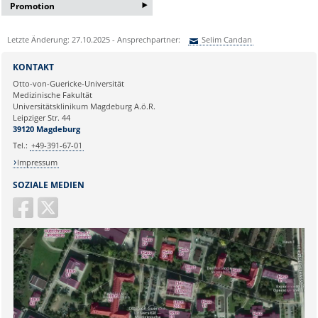
‣
Promotion
Bei Interesse an einer
Letzte Änderung: 27.10.2025 - Ansprechpartner:
Selim Candan
Bachelor/Masterarbeit oder
Promotion erfragen Sie bitte ein
Sie können eine Nachricht versenden an:
Selim Candan
Informationsgespräch bei:
KONTAKT
Ihre E-Mailadresse:
Frau Lema Jamizade:
Otto-von-Guericke-Universität
Medizinische Fakultät
lema.jamizada@med.ovgu.de
Universitätsklinikum Magdeburg A.ö.R.
oder telefonisch unter:
Ihr Anliegen:
Leipziger Str. 44
0391 67-250 51
39120 Magdeburg
Tel.:
+49-391-67-01
Impressum
SOZIALE MEDIEN