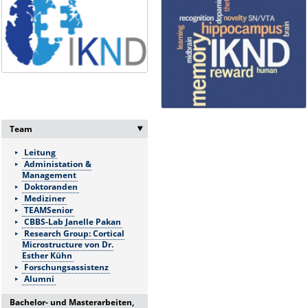
Team
‣
Leitung
Administation &
Management
Doktoranden
Mediziner
TEAMSenior
CBBS-Lab Janelle Pakan
Research Group: Cortical
Microstructure von Dr.
Esther Kühn
Forschungsassistenz
Alumni
Bachelor- und Masterarbeiten,