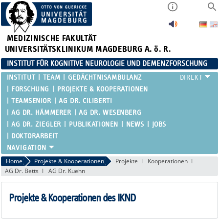
MEDIZINISCHE FAKULTÄT
UNIVERSITÄTSKLINIKUM MAGDEBURG A. ö. R.
INSTITUT FÜR KOGNITIVE NEUROLOGIE UND DEMENZFORSCHUNG
INSTITUT
TEAM
GEDÄCHTNISAMBULANZ
FORSCHUNG
PROJEKTE & KOOPERATIONEN
TEAMSENIOR
AG DR. CILIBERTI
AG DR. HÄMMERER
AG DR. WESENBERG
AG DR. ZIEGLER
PUBLIKATIONEN
NEWS
JOBS
DOKTORARBEIT
Home
Projekte & Kooperationen
Projekte
Kooperationen
AG Dr. Betts
AG Dr. Kuehn
Projekte & Kooperationen des IKND