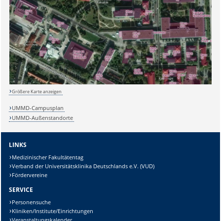
Größere Karte anzeigen
UMMD-Campusplan
UMMD-Außenstandorte
LINKS
Medizinischer Fakultätentag
Sicherheitsabfrage:
Verband der Universitätsklinika Deutschlands e.V. (VUD)
Fördervereine
SERVICE
Personensuche
Kliniken/Institute/Einrichtungen
Lösung:
Veranstaltungskalender