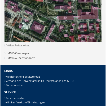
Sicherheitsabfrage:
Größere Karte anzeigen
UMMD-Campusplan
UMMD-Außenstandorte
Lösung:
LINKS
Medizinischer Fakultätentag
Verband der Universitätsklinika Deutschlands e.V. (VUD)
Fördervereine
SERVICE
Personensuche
Kliniken/Institute/Einrichtungen