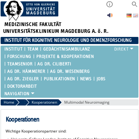
MEDIZINISCHE FAKULTÄT
UNIVERSITÄTSKLINIKUM MAGDEBURG A. ö. R.
INSTITUT FÜR KOGNITIVE NEUROLOGIE UND DEMENZFORSCHUNG
INSTITUT
TEAM
GEDÄCHTNISAMBULANZ
FORSCHUNG
PROJEKTE & KOOPERATIONEN
TEAMSENIOR
AG DR. CILIBERTI
AG DR. HÄMMERER
AG DR. WESENBERG
AG DR. ZIEGLER
PUBLIKATIONEN
NEWS
JOBS
DOKTORARBEIT
Home
Projekte & Kooperationen
Kooperationen
Multimodal Neuroimaging
Kooperationen
Wichtige Kooperationspartner sind: