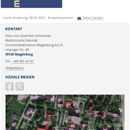
Letzte Änderung: 08.02.2023 - Ansprechpartner:
Selim Candan
Sie können eine Nachricht versenden an:
Selim Candan
KONTAKT
Ihre E-Mailadresse:
Otto-von-Guericke-Universität
Medizinische Fakultät
Universitätsklinikum Magdeburg A.ö.R.
Ihr Anliegen:
Leipziger Str. 44
39120 Magdeburg
Tel.:
+49-391-67-01
Impressum
SOZIALE MEDIEN