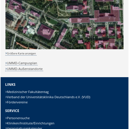
Größere Karte anzeigen
UMMD-Campusplan
UMMD-Außenstandorte
LINKS
Medizinischer Fakultätentag
Sicherheitsabfrage:
Verband der Universitätsklinika Deutschlands e.V. (VUD)
Fördervereine
SERVICE
Personensuche
Kliniken/Institute/Einrichtungen
Lösung:
Veranstaltungskalender