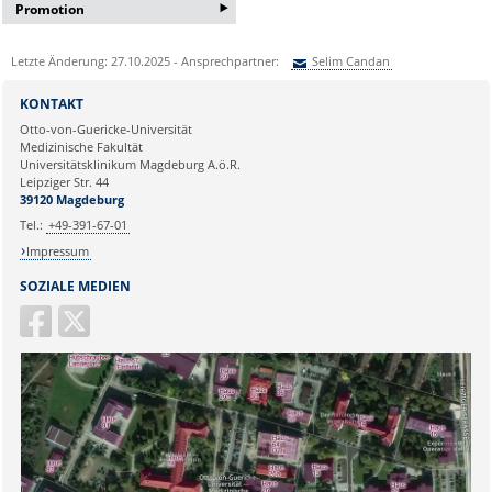
‣
Promotion
Bei Interesse an einer
Letzte Änderung: 27.10.2025 - Ansprechpartner:
Selim Candan
Bachelor/Masterarbeit oder
Promotion erfragen Sie bitte ein
Sie können eine Nachricht versenden an:
Selim Candan
Informationsgespräch bei:
KONTAKT
Ihre E-Mailadresse:
Frau Lema Jamizade:
Otto-von-Guericke-Universität
Medizinische Fakultät
lema.jamizada@med.ovgu.de
Universitätsklinikum Magdeburg A.ö.R.
oder telefonisch unter:
Ihr Anliegen:
Leipziger Str. 44
0391 67-250 51
39120 Magdeburg
Tel.:
+49-391-67-01
Impressum
SOZIALE MEDIEN