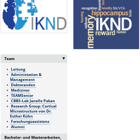
Team
‣
Leitung
Administation &
Management
Doktoranden
Mediziner
TEAMSenior
CBBS-Lab Janelle Pakan
Research Group: Cortical
Microstructure von Dr.
Esther Kühn
Forschungsassistenz
Alumni
Bachelor- und Masterarbeiten,