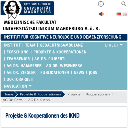
MEDIZINISCHE FAKULTÄT
UNIVERSITÄTSKLINIKUM MAGDEBURG A. ö. R.
INSTITUT FÜR KOGNITIVE NEUROLOGIE UND DEMENZFORSCHUNG
INSTITUT
TEAM
GEDÄCHTNISAMBULANZ
FORSCHUNG
PROJEKTE & KOOPERATIONEN
TEAMSENIOR
AG DR. CILIBERTI
AG DR. HÄMMERER
AG DR. WESENBERG
AG DR. ZIEGLER
PUBLIKATIONEN
NEWS
JOBS
DOKTORARBEIT
Home
Projekte & Kooperationen
Projekte
Kooperationen
AG Dr. Betts
AG Dr. Kuehn
Projekte & Kooperationen des IKND