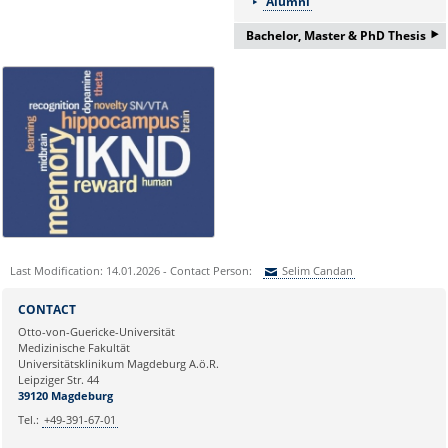
Alumni
‣
Bachelor, Master & PhD Thesis
If you are interested in a
Bachelor/Master thesis or
doctorate please ask for more
information:
Frau Nicole Böhnke:
nicole.boehnke@med.ovgu.de
or by telephone under:
0391 67-250 51
Last Modification: 14.01.2026 - Contact Person:
Selim Candan
Sie können eine Nachricht versenden an:
Selim Candan
CONTACT
Ihre E-Mailadresse:
Otto-von-Guericke-Universität
Medizinische Fakultät
Universitätsklinikum Magdeburg A.ö.R.
Ihr Anliegen:
Leipziger Str. 44
39120 Magdeburg
Tel.:
+49-391-67-01