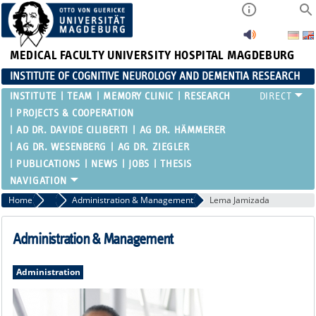
MEDICAL FACULTY
UNIVERSITY HOSPITAL MAGDEBURG
INSTITUTE OF COGNITIVE NEUROLOGY AND DEMENTIA RESEARCH
INSTITUTE
TEAM
MEMORY CLINIC
RESEARCH
PROJECTS & COOPERATION
AD DR. DAVIDE CILIBERTI
AG DR. HÄMMERER
AG DR. WESENBERG
AG DR. ZIEGLER
PUBLICATIONS
NEWS
JOBS
THESIS
Home
Team
Administration & Management
Lema Jamizada
Administration & Management
Administration